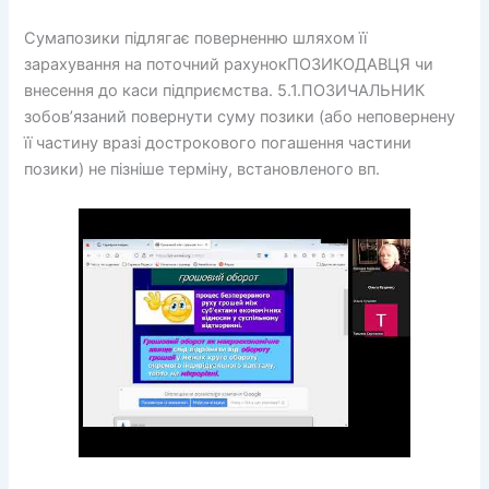
Сумапозики підлягає поверненню шляхом її
зарахування на поточний рахунокПОЗИКОДАВЦЯ чи
внесення до каси підприємства. 5.1.ПОЗИЧАЛЬНИК
зобов’язаний повернути суму позики (або неповернену
її частину вразі дострокового погашення частини
позики) не пізніше терміну, встановленого вп.