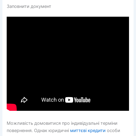
Заповнити документ
Можливість домовитися про індивідуальні терміни
повернення. Однак юридичні
миттєві кредити
особи