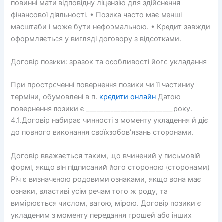
повинні мати відповідну ліцензію для здійснення
фінансової діяльності. • Позика часто має менші
масштаби і може бути неформальною. • Кредит завжди
оформляється у вигляді договору з відсотками.
Договір позики: зразок та особливості його укладання
При простроченні повернення позики чи її частиниу
терміни, обумовлені в п.
кредити онлайн
Датою
повернення позики є _________________________року.
4.1.Договір набирає чинності з моменту укладення й діє
до повного виконання своїхзобов’язань сторонами.
Договір вважається таким, що вчинений у письмовій
формі, якщо він підписаний його стороною (сторонами)
Річ є визначеною родовими ознаками, якщо вона має
ознаки, властиві усім речам того ж роду, та
вимірюється числом, вагою, мірою. Договір позики є
укладеним з моменту передання грошей або інших