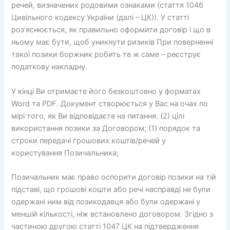
речей, визначених родовими ознаками (стаття 1046
Цивільного кодексу України (далі – ЦК)). У статті
роз’яснюється, як правильно оформити договір і що в
ньому має бути, щоб уникнути ризиків При поверненні
такої позики боржник робить те ж саме – реєструє
податкову накладну.
У кінці Ви отримаєте його безкоштовно у форматах
Word та PDF. Документ створюється у Вас на очах по
мірі того, як Ви відповідаєте на питання. (2) цілі
використання позики за Договором; (1) порядок та
строки передачі грошових коштів/речей у
користування Позичальника;
Позичальник має право оспорити договір позики на тій
підставі, що грошові кошти або речі насправді не були
одержані ним від позикодавця або були одержані у
меншій кількості, ніж встановлено договором. Згідно з
частиною другою статті 1047 ЦК на підтвердження