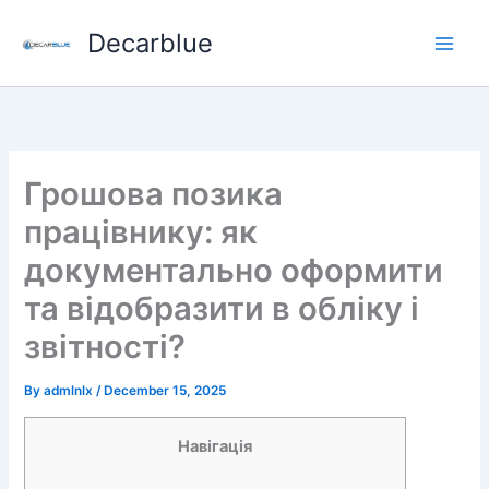
Skip
Decarblue
to
content
Грошова позика
працівнику: як
документально оформити
та відобразити в обліку і
звітності?
By
admlnlx
/
December 15, 2025
Навігація