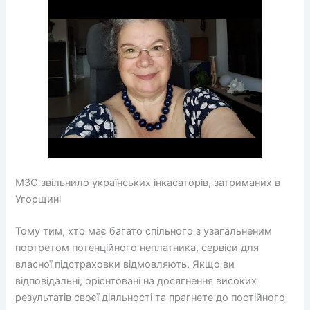
МЗС звільнило українських інкасаторів, затриманих в
Угорщині
Тому тим, хто має багато спільного з узагальненим
портретом потенційного неплатника, сервіси для
власної підстраховки відмовляють. Якщо ви
відповідальні, орієнтовані на досягнення високих
результатів своєї діяльності та прагнете до постійного