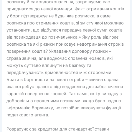
розвитку й самовдосконалення, запрошуємо вас
приєднатися до нашої команди. Факт отримання коштів
у борг підтверджує не будь-яка розписка, а саме
розписка про отримання коштів, зі змісту якої можливо
установити, що відбулася передача певної суми коштів
від позикодавця до позичальника.» Яку роль відіграє
розписка та які ризики приховує недотримання строків
повернення коштів? Укладання договору позики –
справа звична, але водночас сповнена нюансів, які
можуть суттєво вплинути на безпеку та
передбачуваність домовленостей між сторонами.
Брати в борг кошти на певні потреби – звична справа,
яка потребує правого підтвердження для забезпечення
гарантій повернення грошей. Так само, як і у випадку з
добровільно прощеними позиками, якщо було надано
інформацію боржнику, не потрібно виконувати функції
податкового агента.
Розрахунок за кредитом для стандартної ставки