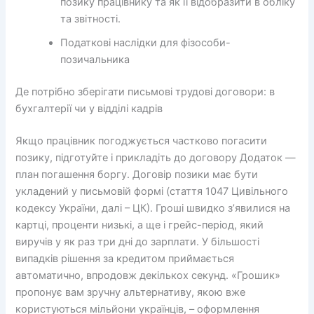
позику працівнику та як її відобразити в обліку
та звітності.
Податкові наслідки для фізособи-
позичальника
Де потрібно зберігати письмові трудові договори: в
бухгалтерії чи у відділі кадрів
Якщо працівник погоджується частково погасити
позику, підготуйте і прикладіть до договору Додаток —
план погашення боргу. Договір позики має бути
укладений у письмовій формі (стаття 1047 Цивільного
кодексу України, далі – ЦК). Гроші швидко з’явилися на
картці, проценти низькі, а ще і грейс-період, який
виручів у як раз три дні до зарплати. У більшості
випадків рішення за кредитом приймається
автоматично, впродовж декількох секунд. «Грошик»
пропонує вам зручну альтернативу, якою вже
користуються мільйони українців, – оформлення