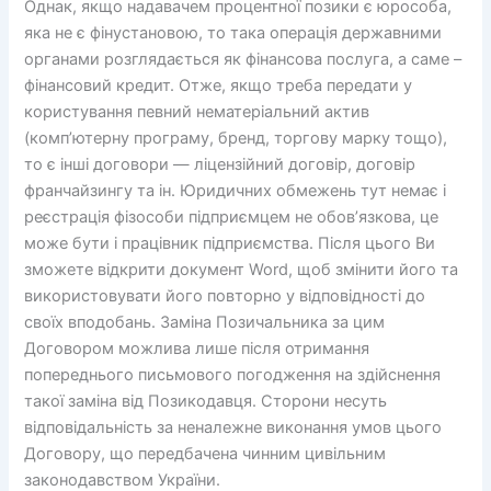
Однак, якщо надавачем процентної позики є юрособа,
яка не є фінустановою, то така операція державними
органами розглядається як фінансова послуга, а саме –
фінансовий кредит. Отже, якщо треба передати у
користування певний нематеріальний актив
(комп’ютерну програму, бренд, торгову марку тощо),
то є інші договори — ліцензійний договір, договір
франчайзингу та ін. Юридичних обмежень тут немає і
реєстрація фізособи підприємцем не обов’язкова, це
може бути і працівник підприємства. Після цього Ви
зможете відкрити документ Word, щоб змінити його та
використовувати його повторно у відповідності до
своїх вподобань. Заміна Позичальника за цим
Договором можлива лише після отримання
попереднього письмового погодження на здійснення
такої заміна від Позикодавця. Сторони несуть
відповідальність за неналежне виконання умов цього
Договору, що передбачена чинним цивільним
законодавством України.