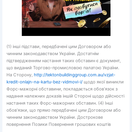
(1) інші підстави, передбачені цим Договором або
чинним законодавством України. Достатнім
підтвердженням настання таких обставин є документ,
що виданий Торгово-промисловою палатою України.
На Сторону,
http://tektonbuildinggroup.com.au/vzjat-
kredit-onlajn-na-kartu-bez-vidmovi-i/
щодо якої виникли
Форс-мажорні обставини, покладається обов’язок з
надання належних доказів іншій Стороні щодо дійсності
настання таких Форс-мажорних обставин. (4) Інші
обов’язки, що прямо передбачені цим Договором або
чинним законодавством України. Дострокове
повернення Позики Повернення грошових коштів