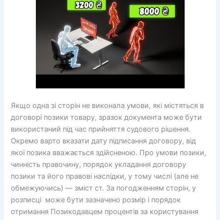
Якщо одна зі сторін не виконала умови, які містяться в
договорі позики товару, зразок документа може бути
використаний під час прийняття судового рішення.
Окремо варто вказати дату підписання договору, від
якої позика вважається здійсненою. Про умови позики,
чинність правочину, порядок укла­дання договору
позики та його правові наслідки, у тому числі (але не
обмежуючись) — зміст ст. За погодженням сторін, у
розписці може бути зазначено розмір і порядок
отримання Позикодавцем процентів за користування