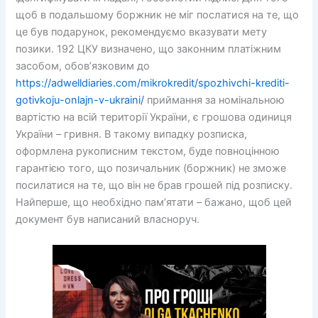
щоб в подальшому боржник не міг послатися на те, що
це був подарунок, рекомендуємо вказувати мету
позики. 192 ЦКУ визначено, що законним платіжним
засобом, обов’язковим до
https://adwelldiaries.com/mikrokredit/spozhivchi-krediti-
gotivkoju-onlajn-v-ukraini/
приймання за номінальною
вартістю на всій території України, є грошова одиниця
України – гривня. В такому випадку розписка,
оформлена рукописним текстом, буде повноцінною
гарантією того, що позичальник (боржник) не зможе
посилатися на те, що він не брав грошей під розписку.
Найперше, що необхідно пам’ятати – бажано, щоб цей
документ був написаний власноруч.