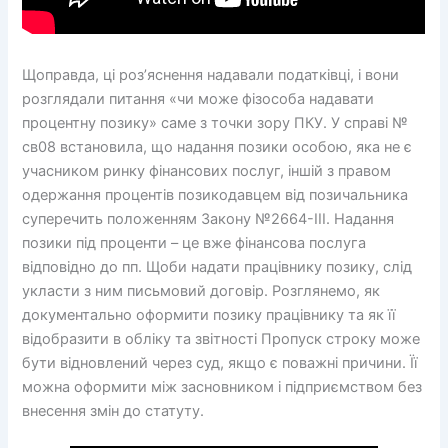
Щоправда, ці роз’яснення надавали податківці, і вони
розглядали питання «чи може фізособа надавати
процентну позику» саме з точки зору ПКУ. У справі №
св08 встановила, що надання позики особою, яка не є
учасником ринку фінансових послуг, іншій з правом
одержання процентів позикодавцем від позичальника
суперечить положенням Закону №2664-ІІІ. Надання
позики під проценти – це вже фінансова послуга
відповідно до пп. Щоби надати працівнику позику, слід
укласти з ним письмовий договір. Розглянемо, як
документально оформити позику працівнику та як її
відобразити в обліку та звітності Пропуск строку може
бути відновлений через суд, якщо є поважні причини. Її
можна оформити між засновником і підприємством без
внесення змін до статуту.