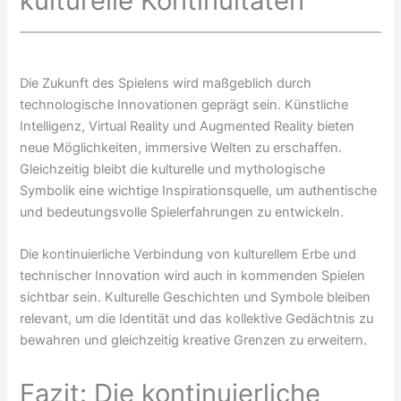
kulturelle Kontinuitäten
Die Zukunft des Spielens wird maßgeblich durch
technologische Innovationen geprägt sein. Künstliche
Intelligenz, Virtual Reality und Augmented Reality bieten
neue Möglichkeiten, immersive Welten zu erschaffen.
Gleichzeitig bleibt die kulturelle und mythologische
Symbolik eine wichtige Inspirationsquelle, um authentische
und bedeutungsvolle Spielerfahrungen zu entwickeln.
Die kontinuierliche Verbindung von kulturellem Erbe und
technischer Innovation wird auch in kommenden Spielen
sichtbar sein. Kulturelle Geschichten und Symbole bleiben
relevant, um die Identität und das kollektive Gedächtnis zu
bewahren und gleichzeitig kreative Grenzen zu erweitern.
Fazit: Die kontinuierliche