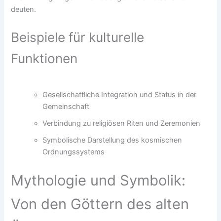
deuten.
Beispiele für kulturelle
Funktionen
Gesellschaftliche Integration und Status in der
Gemeinschaft
Verbindung zu religiösen Riten und Zeremonien
Symbolische Darstellung des kosmischen
Ordnungssystems
Mythologie und Symbolik:
Von den Göttern des alten