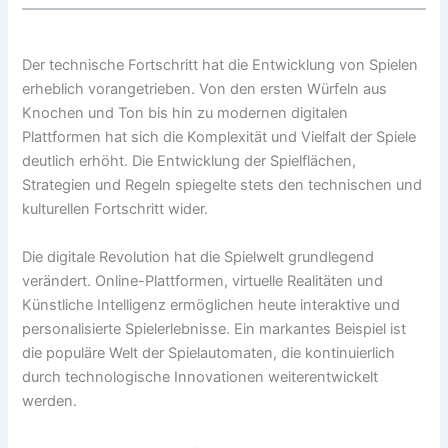
Der technische Fortschritt hat die Entwicklung von Spielen
erheblich vorangetrieben. Von den ersten Würfeln aus
Knochen und Ton bis hin zu modernen digitalen
Plattformen hat sich die Komplexität und Vielfalt der Spiele
deutlich erhöht. Die Entwicklung der Spielflächen,
Strategien und Regeln spiegelte stets den technischen und
kulturellen Fortschritt wider.
Die digitale Revolution hat die Spielwelt grundlegend
verändert. Online-Plattformen, virtuelle Realitäten und
Künstliche Intelligenz ermöglichen heute interaktive und
personalisierte Spielerlebnisse. Ein markantes Beispiel ist
die populäre Welt der Spielautomaten, die kontinuierlich
durch technologische Innovationen weiterentwickelt
werden.