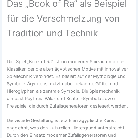
Das „Book of Ra“ als Beispiel
für die Verschmelzung von
Tradition und Technik
Das Spiel „Book of Ra“ ist ein moderner Spielautomaten-
Klassiker, der die alten ägyptischen Motive mit innovativer
Spieltechnik verbindet. Es basiert auf der Mythologie und
Symbolik Ägyptens, nutzt dabei bekannte Götter und
Hieroglyphen als zentrale Symbole. Die Spielmechanik
umfasst Paylines, Wild- und Scatter-Symbole sowie
Freispiele, die durch Zufallsgeneratoren gesteuert werden.
Die visuelle Gestaltung ist stark an ägyptische Kunst
angelehnt, was den kulturellen Hintergrund unterstreicht.
Durch den Einsatz moderner Zufallsgeneratoren und