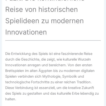
Reise von historischen
Spielideen zu modernen
Innovationen
Die Entwicklung des Spiels ist eine faszinierende Reise
durch die Geschichte, die zeigt, wie kulturelle Wurzeln
Innovationen anregen und bereichern. Von den ersten
Brettspielen im alten Ägypten bis zu modernen digitalen
Spielen verbinden sich Mythologie, Symbolik und
technologische Fortschritte zu einer reichen Tradition.
Diese Verbindung ist essenziell, um die kreative Zukunft
des Spiels zu gestalten und das kulturelle Erbe lebendig zu
halten.