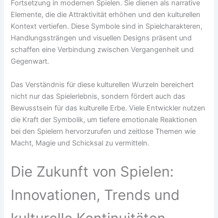
Fortsetzung in modernen Spielen. Sie dienen als narrative
Elemente, die die Attraktivität erhöhen und den kulturellen
Kontext vertiefen. Diese Symbole sind in Spielcharakteren,
Handlungssträngen und visuellen Designs präsent und
schaffen eine Verbindung zwischen Vergangenheit und
Gegenwart.
Das Verständnis für diese kulturellen Wurzeln bereichert
nicht nur das Spielerlebnis, sondern fördert auch das
Bewusstsein für das kulturelle Erbe. Viele Entwickler nutzen
die Kraft der Symbolik, um tiefere emotionale Reaktionen
bei den Spielern hervorzurufen und zeitlose Themen wie
Macht, Magie und Schicksal zu vermitteln.
Die Zukunft von Spielen:
Innovationen, Trends und