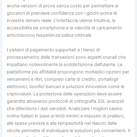
anche versioni di prova senza costo per permettere ai
giocatori di prendere confidenza con i giochi prima di
investire denaro reale. L’interfaccia utente intuitiva, la
accessibilità da smartphone e la velocità di caricamento
arricchiscono l’esperienza ludica ottimale.
I sistemi di pagamento supportati e i tempi di
processamento delle transazioni sono aspetti cruciali che
impattano notevolmente la soddisfazione dell’utente. Le
piattaforme più affidabili propongono molteplici opzioni per
versamenti e ritiri, compresi carte di credito, portafogli
elettronici, bonifici bancari e soluzioni innovative come le
criptovalute. La protezione delle operazioni deve essere
garantita attraverso protocolli di crittografia SSL avanzati
che difendono i dati sensibili. Analizzare i migliori casinò
online italiani in base ai limiti minimi e massimi di prelievo,
alle spese previste e alla tempestività nel rilascio delle
vincite permette di individuare le soluzioni più convenienti. Il