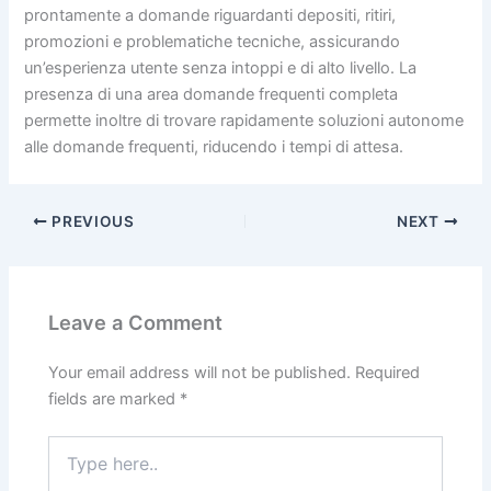
prontamente a domande riguardanti depositi, ritiri,
promozioni e problematiche tecniche, assicurando
un’esperienza utente senza intoppi e di alto livello. La
presenza di una area domande frequenti completa
permette inoltre di trovare rapidamente soluzioni autonome
alle domande frequenti, riducendo i tempi di attesa.
PREVIOUS
NEXT
Leave a Comment
Your email address will not be published.
Required
fields are marked
*
Type
here..