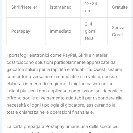
12-24
Skrill/Neteller
Istantaneo
Gratuite
ore
2-4
Senza
Postepay
Immediato
giorni
Costi
feriali
I portafogli elettronici come PayPal, Skrill e Neteller
costituiscono soluzioni particolarmente apprezzate dai
giocatori italiani per la rapidità e affidabilità. Questi sistemi
consentono versamenti immediati e ritiri veloci, spesso
elaborati in meno di un giorno. I migliori casinò online
italiani più sicuri non applicano commissioni sui depositi e
offrono soglie di versamento adattabili per rispondere alle
necessità di ogni tipologia di giocatore, assicurando la
totale chiarezza nelle operazioni finanziarie.
La carta prepagata Postepay rimane una delle scelte più