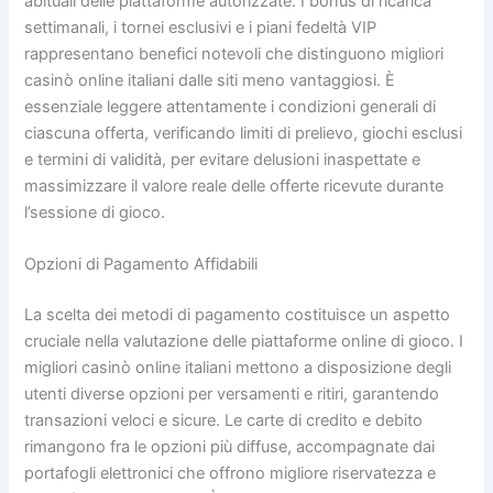
abituali delle piattaforme autorizzate. I bonus di ricarica
settimanali, i tornei esclusivi e i piani fedeltà VIP
rappresentano benefici notevoli che distinguono migliori
casinò online italiani dalle siti meno vantaggiosi. È
essenziale leggere attentamente i condizioni generali di
ciascuna offerta, verificando limiti di prelievo, giochi esclusi
e termini di validità, per evitare delusioni inaspettate e
massimizzare il valore reale delle offerte ricevute durante
l’sessione di gioco.
Opzioni di Pagamento Affidabili
La scelta dei metodi di pagamento costituisce un aspetto
cruciale nella valutazione delle piattaforme online di gioco. I
migliori casinò online italiani mettono a disposizione degli
utenti diverse opzioni per versamenti e ritiri, garantendo
transazioni veloci e sicure. Le carte di credito e debito
rimangono fra le opzioni più diffuse, accompagnate dai
portafogli elettronici che offrono migliore riservatezza e