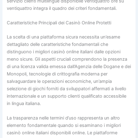
servizio clienti multilingue disponibile ventiquattro ore su
ventiquattro integra il quadro dei criteri fondamentali.
Caratteristiche Principali dei Casinò Online Protetti
La scelta di una piattaforma sicura necessita un’esame
dettagliato delle caratteristiche fondamentali che
distinguono i migliori casinò online italiani dalle opzioni
meno sicure. Gli aspetti cruciali comprendono la presenza
di una licenza valida emessa dall’Agenzia delle Dogane e dei
Monopoli, tecnologie di crittografia moderna per
salvaguardare le operazioni economiche, un’ampia
selezione di giochi forniti da sviluppatori affermati a livello
internazionale e un supporto clienti qualificato accessibile
in lingua italiana.
La trasparenza nelle termini d’uso rappresenta un altro
elemento fondamentale quando si esaminano i migliori
casinò online italiani disponibili online. Le piattaforme