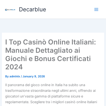
Skip
Decarblue
to
content
I Top Casinò Online Italiani:
Manuale Dettagliato ai
Giochi e Bonus Certificati
2024
By
admlnlx
/
January 9, 2026
Il panorama del gioco online in Italia ha subito una
trasformazione straordinaria negli ultimi anni, offrendo ai
giocatori un’vasta gamma di piattaforme sicure e
regolamentate. Scegliere tra i migliori casinò online italiani