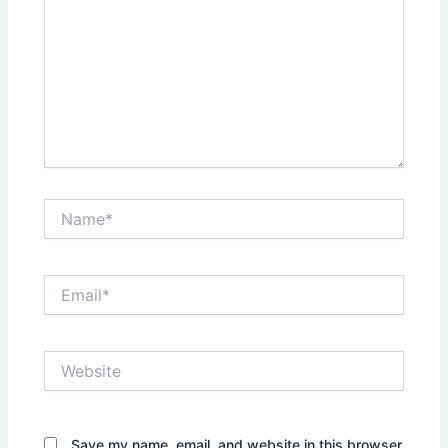
Name*
Email*
Website
Save my name, email, and website in this browser