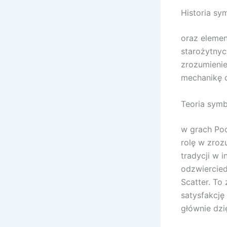
Historia sym
oraz eleme
starożytnyc
zrozumienie
mechanikę c
Teoria symb
w grach Pod
rolę w zroz
tradycji w 
odzwiercied
Scatter. T
satysfakcję
głównie dzi