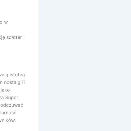
no w
ję scatter i
ają istotną
nostalgii i
 jako
za Super
a odczuwać
larność
wników.