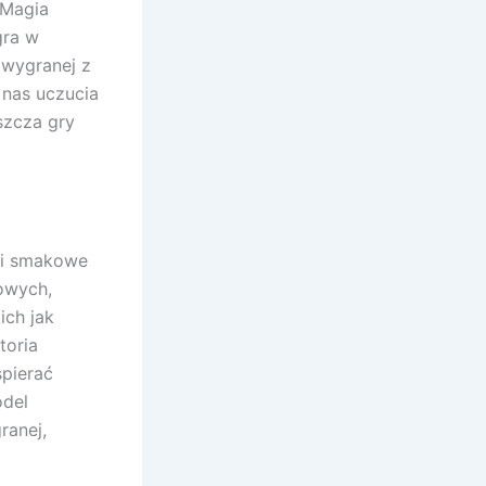
 Magia
gra w
 wygranej z
nas uczucia
szcza gry
y i smakowe
owych,
ich jak
toria
spierać
odel
ranej,