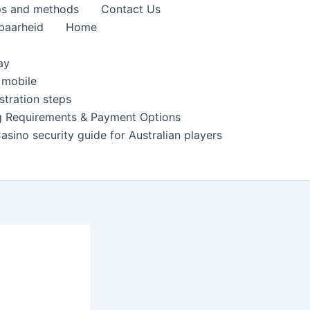
eps and methods
Contact Us
baarheid
Home
ay
e mobile
stration steps
ng Requirements & Payment Options
sino security guide for Australian players