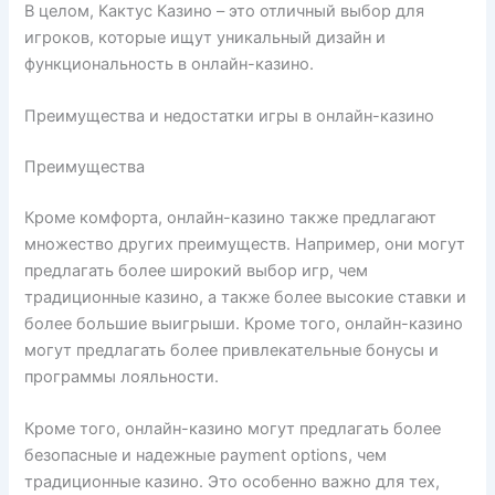
В целом, Кактус Казино – это отличный выбор для
игроков, которые ищут уникальный дизайн и
функциональность в онлайн-казино.
Преимущества и недостатки игры в онлайн-казино
Преимущества
Кроме комфорта, онлайн-казино также предлагают
множество других преимуществ. Например, они могут
предлагать более широкий выбор игр, чем
традиционные казино, а также более высокие ставки и
более большие выигрыши. Кроме того, онлайн-казино
могут предлагать более привлекательные бонусы и
программы лояльности.
Кроме того, онлайн-казино могут предлагать более
безопасные и надежные payment options, чем
традиционные казино. Это особенно важно для тех,