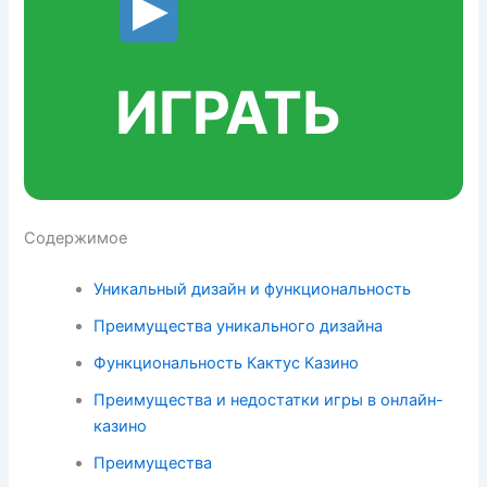
ИГРАТЬ
Содержимое
Уникальный дизайн и функциональность
Преимущества уникального дизайна
Функциональность Кактус Казино
Преимущества и недостатки игры в онлайн-
казино
Преимущества