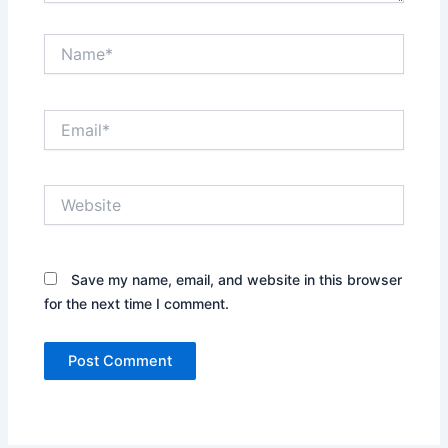
Name*
Email*
Website
Save my name, email, and website in this browser
for the next time I comment.