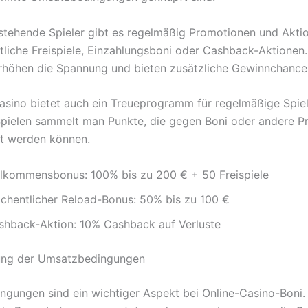
stehende Spieler gibt es regelmäßig Promotionen und Akti
tliche Freispiele, Einzahlungsboni oder Cashback-Aktionen.
höhen die Spannung und bieten zusätzliche Gewinnchance
sino bietet auch ein Treueprogramm für regelmäßige Spiel
pielen sammelt man Punkte, die gegen Boni oder andere P
t werden können.
llkommensbonus: 100% bis zu 200 € + 50 Freispiele
chentlicher Reload-Bonus: 50% bis zu 100 €
shback-Aktion: 10% Cashback auf Verluste
ung der Umsatzbedingungen
gungen sind ein wichtiger Aspekt bei Online-Casino-Boni.