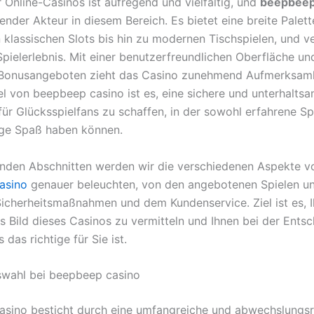
 Online-Casinos ist aufregend und vielfältig, und
beepbeep
ender Akteur in diesem Bereich. Es bietet eine breite Palett
 klassischen Slots bis hin zu modernen Tischspielen, und ve
Spielerlebnis. Mit einer benutzerfreundlichen Oberfläche un
 Bonusangeboten zieht das Casino zunehmend Aufmerksamk
iel von beepbeep casino ist es, eine sichere und unterhalts
r Glücksspielfans zu schaffen, in der sowohl erfahrene Spi
nge Spaß haben können.
enden Abschnitten werden wir die verschiedenen Aspekte v
asino
genauer beleuchten, von den angebotenen Spielen un
Sicherheitsmaßnahmen und dem Kundenservice. Ziel ist es, I
 Bild dieses Casinos zu vermitteln und Ihnen bei der Ents
 das richtige für Sie ist.
swahl bei beepbeep casino
sino besticht durch eine umfangreiche und abwechslungsr