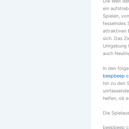
Die Welt der
ein aufstreb
Spielen, von
fesselndes 
attraktiven
sich. Das Z
Umgebung fü
auch Neuli
In den folg
beepbeep c
hin zu den 
umfassendes
helfen, ob es
Die Spielau
beepbeep ca