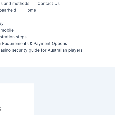
eps and methods
Contact Us
baarheid
Home
ay
e mobile
stration steps
ng Requirements & Payment Options
sino security guide for Australian players
s