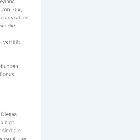
ewinne
 von 30x,
e auszahlen
sie die
 verfällt
gebunden
 Bonus
 Dieses
pielen
 sind die
persönlicher