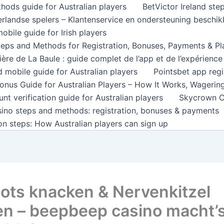
hods guide for Australian players
BetVictor Ireland st
landse spelers – Klantenservice en ondersteuning beschik
bile guide for Irish players
teps and Methods for Registration, Bonuses, Payments & Pl
ière de La Baule : guide complet de l’app et de l’expérienc
 mobile guide for Australian players
Pointsbet app regi
onus Guide for Australian Players – How It Works, Wageri
t verification guide for Australian players
Skycrown Ca
ino steps and methods: registration, bonuses & payments
on steps: How Australian players can sign up
ots knacken & Nervenkitzel
en – beepbeep casino macht’