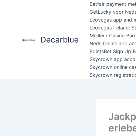
Skip
Betfair payment met
to
GetLucky voor Neder
content
Leovegas app and mo
Leovegas Ireland: S
Meilleur Casino Barr
Decarblue
Neds Online app and
PointsBet Sign Up B
Skycrown app accoun
Skycrown online cas
Skycrown registrati
Jackp
erleb