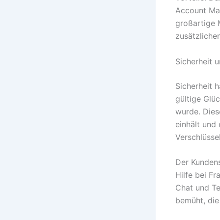
Account Man
großartige 
zusätzlichen
Sicherheit 
Sicherheit 
gültige Glü
wurde. Dies
einhält und
Verschlüsse
Der Kundens
Hilfe bei F
Chat und Te
bemüht, die