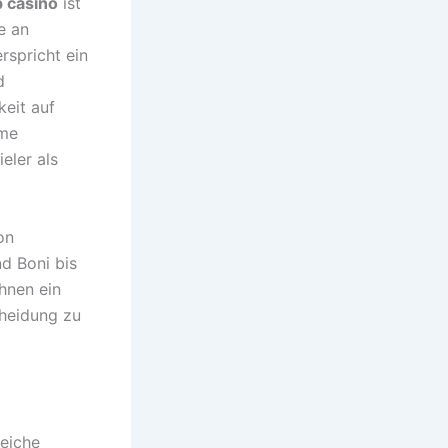
 casino
ist
e an
rspricht ein
d
eit auf
ame
eler als
on
d Boni bis
hnen ein
cheidung zu
eiche