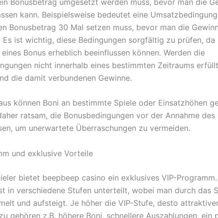
 ein Bonusbetrag umgesetzt werden muss, bevor man die G
assen kann. Beispielsweise bedeutet eine Umsatzbedingung
en Bonusbetrag 30 Mal setzen muss, bevor man die Gewinn
 Es ist wichtig, diese Bedingungen sorgfältig zu prüfen, da 
ät eines Bonus erheblich beeinflussen können. Werden die
gungen nicht innerhalb eines bestimmten Zeitraums erfüllt,
nd die damit verbundenen Gewinne.
aus können Boni an bestimmte Spiele oder Einsatzhöhen 
t daher ratsam, die Bonusbedingungen vor der Annahme des
sen, um unerwartete Überraschungen zu vermeiden.
m und exklusive Vorteile
pieler bietet beepbeep casino ein exklusives VIP-Programm.
t in verschiedene Stufen unterteilt, wobei man durch das S
lt und aufsteigt. Je höher die VIP-Stufe, desto attraktiver
azu gehören z.B. höhere Boni, schnellere Auszahlungen, ein 