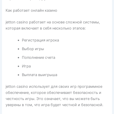
Как работает онлайн казино
jetton casino работает на основе сложной системы,
которая включает в себя несколько этапов:
Регистрация игрока
Выбор игры
Пополнение счета
Игра
Выплата выигрыша
jetton casino использует для своих игр программное
обеспечение, которое обеспечивает безопасность и
честность игры. Это означает, что вы можете быть
уверены в том, что игра будет честной и безопасной.