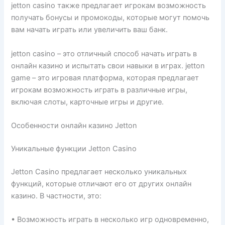
jetton casino также предлагает игрокам возможность
получать бонусы и промокоды, которые могут помочь
вам начать играть или увеличить ваш банк.
jetton casino – это отличный способ начать играть в
онлайн казино и испытать свои навыки в играх. jetton
game – это игровая платформа, которая предлагает
игрокам возможность играть в различные игры,
включая слоты, карточные игры и другие.
Особенности онлайн казино Jetton
Уникальные функции Jetton Casino
Jetton Casino предлагает несколько уникальных
функций, которые отличают его от других онлайн
казино. В частности, это:
• Возможность играть в несколько игр одновременно,