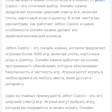
Если вы ищете новый способ играть в казино, то
jetton
Casino – это отличный выбор. Онлайн-казино
предлагает игрокам широкий спектр игр, включая
слоты, карточные игры и рулетку. В этом тексте мы
рассмотрим, как работает Jetton Casino, и какие
особенности онлайн-казино делают его
привлекательным для игроков.
Jetton Casino – это онлайн-казино, которое предлагает
игрокам более 1000 игр, включая слоты, карточные
игры и рулетку. Онлайн-казино работает на основе
программного обеспечения, которое обеспечивает
безопасность и честность игр. Игроки могут играть в
любое время и из любого места, имея доступ к
интернету.
Один из главных преимуществ Jetton Casino – это его
широкий спектр игр. Игроки могут выбрать игру,
которая им понравится, и начать играть. Онлайн-