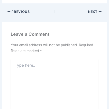
PREVIOUS
NEXT
Leave a Comment
Your email address will not be published.
Required
fields are marked
*
Type
here..