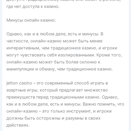
где нет доступа к казино.
Минусы онлайн казино:
Однако, как и в любом деле, есть и минусы. В
частности, онлайн-казино может быть менее
интерактивным, чем традиционное казино, и игроки
могут чувствовать себя изолированными. Кроме того,
онлайн-казино может быть более склонно к
манипуляции и обману, чем традиционное казино.
jetton casino – это современный способ играть в
азартные игры, который предлагает множество
преимуществ перед традиционными казино. Однако,
как и в любом деле, есть и минусы. Важно помнить, что
онлайн-казино – это только инструмент, и игроки
должны быть осторожны и разумны в своих
действиях.