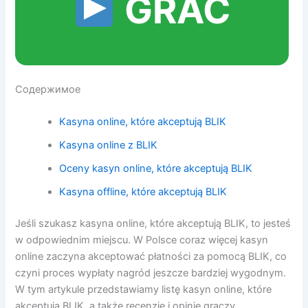
GRAĆ
Содержимое
Kasyna online, które akceptują BLIK
Kasyna online z BLIK
Oceny kasyn online, które akceptują BLIK
Kasyna offline, które akceptują BLIK
Jeśli szukasz kasyna online, które akceptują BLIK, to jesteś
w odpowiednim miejscu. W Polsce coraz więcej kasyn
online zaczyna akceptować płatności za pomocą BLIK, co
czyni proces wypłaty nagród jeszcze bardziej wygodnym.
W tym artykule przedstawiamy listę kasyn online, które
akceptują BLIK, a także recenzje i opinie graczy.