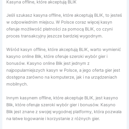
Kasyna offline, które akceptują BLIK
Jeśli szukasz kasyna offline, które akceptują BLIK, to jesteś
w odpowiednim miejscu. W Polsce coraz więcej kasyn
oferuje możliwość płatności za pomocą BLIK, co czyni
proces transakcyjny jeszcze bardziej wygodnym.
Wśród kasyn offline, które akceptują BLIK, warto wymienić
kasyno online Blik, które oferuje szeroki wybór gier i
bonusów. Kasyno online Blik jest jednym z
najpopularniejszych kasyn w Polsce, a jego oferta gier jest
dostępna zarówno na komputerze, jak i na urządzeniach
mobilnych.
Innym kasynem offline, które akceptuje BLIK, jest kasyno
Blik, które oferuje szeroki wybór gier i bonusów. Kasyno
Blik jest znane z swojej wygodnej platformy, która pozwala
na łatwe logowanie i korzystanie z różnych gier.