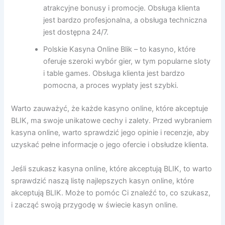
atrakcyjne bonusy i promocje. Obsługa klienta
jest bardzo profesjonalna, a obsługa techniczna
jest dostępna 24/7.
Polskie Kasyna Online Blik – to kasyno, które
oferuje szeroki wybór gier, w tym popularne sloty
i table games. Obsługa klienta jest bardzo
pomocna, a proces wypłaty jest szybki.
Warto zauważyć, że każde kasyno online, które akceptuje
BLIK, ma swoje unikatowe cechy i zalety. Przed wybraniem
kasyna online, warto sprawdzić jego opinie i recenzje, aby
uzyskać pełne informacje o jego ofercie i obsłudze klienta.
Jeśli szukasz kasyna online, które akceptują BLIK, to warto
sprawdzić naszą listę najlepszych kasyn online, które
akceptują BLIK. Może to pomóc Ci znaleźć to, co szukasz,
i zacząć swoją przygodę w świecie kasyn online.