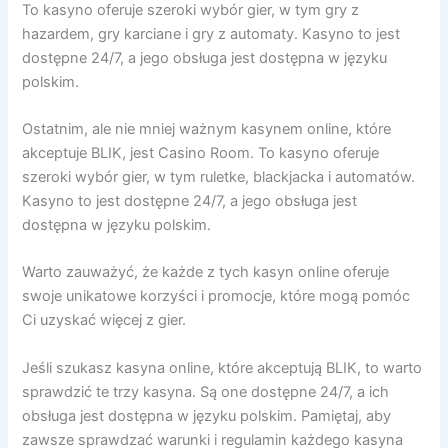
To kasyno oferuje szeroki wybór gier, w tym gry z
hazardem, gry karciane i gry z automaty. Kasyno to jest
dostępne 24/7, a jego obsługa jest dostępna w języku
polskim.
Ostatnim, ale nie mniej ważnym kasynem online, które
akceptuje BLIK, jest Casino Room. To kasyno oferuje
szeroki wybór gier, w tym ruletke, blackjacka i automatów.
Kasyno to jest dostępne 24/7, a jego obsługa jest
dostępna w języku polskim.
Warto zauważyć, że każde z tych kasyn online oferuje
swoje unikatowe korzyści i promocje, które mogą pomóc
Ci uzyskać więcej z gier.
Jeśli szukasz kasyna online, które akceptują BLIK, to warto
sprawdzić te trzy kasyna. Są one dostępne 24/7, a ich
obsługa jest dostępna w języku polskim. Pamiętaj, aby
zawsze sprawdzać warunki i regulamin każdego kasyna