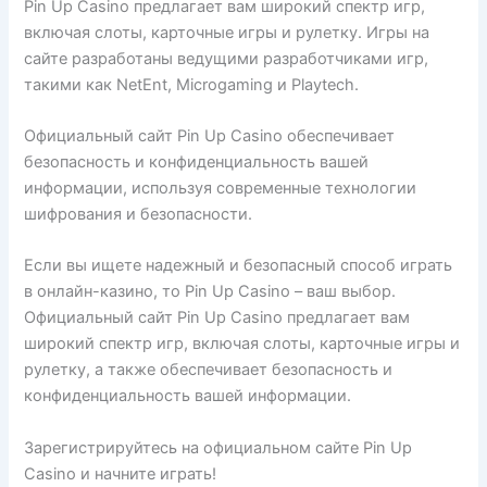
Pin Up Casino предлагает вам широкий спектр игр,
включая слоты, карточные игры и рулетку. Игры на
сайте разработаны ведущими разработчиками игр,
такими как NetEnt, Microgaming и Playtech.
Официальный сайт Pin Up Casino обеспечивает
безопасность и конфиденциальность вашей
информации, используя современные технологии
шифрования и безопасности.
Если вы ищете надежный и безопасный способ играть
в онлайн-казино, то Pin Up Casino – ваш выбор.
Официальный сайт Pin Up Casino предлагает вам
широкий спектр игр, включая слоты, карточные игры и
рулетку, а также обеспечивает безопасность и
конфиденциальность вашей информации.
Зарегистрируйтесь на официальном сайте Pin Up
Casino и начните играть!