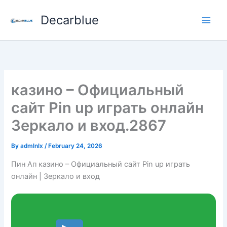
Skip
Decarblue
to
content
казино – Официальный
сайт Pin up играть онлайн
Зеркало и вход.2867
By
admlnlx
/
February 24, 2026
Пин Ап казино – Официальный сайт Pin up играть
онлайн | Зеркало и вход