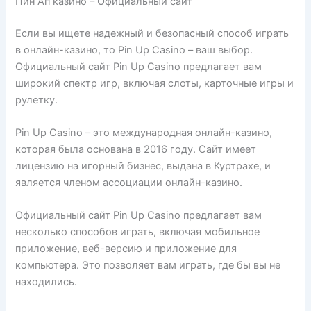
Пин Ап казино – Официальный сайт
Если вы ищете надежный и безопасный способ играть
в онлайн-казино, то Pin Up Casino – ваш выбор.
Официальный сайт Pin Up Casino предлагает вам
широкий спектр игр, включая слоты, карточные игры и
рулетку.
Pin Up Casino – это международная онлайн-казино,
которая была основана в 2016 году. Сайт имеет
лицензию на игорный бизнес, выдана в Куртрахе, и
является членом ассоциации онлайн-казино.
Официальный сайт Pin Up Casino предлагает вам
несколько способов играть, включая мобильное
приложение, веб-версию и приложение для
компьютера. Это позволяет вам играть, где бы вы не
находились.