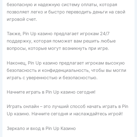
безопасную и надежную систему оплаты, которая
позволяет легко и быстро переводить деньги на свой
игровой счет.
Также, Pin Up казино предлагает игрокам 24/7
поддержку, которая поможет вам решить любые
вопросы, которые могут возникнуть при игре.
Наконец, Pin Up казино предлагает игрокам высокую
безопасность и конфиденциальность, чтобы вы могли
играть с уверенностью и безопасностью.
Начните играть в Pin Up казино сегодня!
Играть онлайн – это лучший способ начать играть в Pin
Up казино. Начните сегодня и наслаждайтесь игрой!
Зеркало и вход в Pin Up Казино