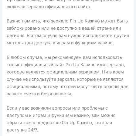
включая зеркало официального сайта.
Важно помнить, что зеркало Pin Up Казино может быть
заблокировано или не доступно в вашей стране или
регионе. В этом случае вам нужно использовать другие
методы для доступа к играм и функциям казино.
В любом случае, мы рекомендуем вам использовать
только официальный сайт Pin Up Казино или зеркало,
которое является официальным зеркалом. Ни в коем
случае не используйте зеркала, которые не являются
официальными, потому что они могут быть опасны для
вашего счета и безопасности.
Если у вас возникли вопросы или проблемы с
доступом к играм и функциям казино, вам можно
обратиться к поддержке Pin Up Казино, которая
доступна 24/7.