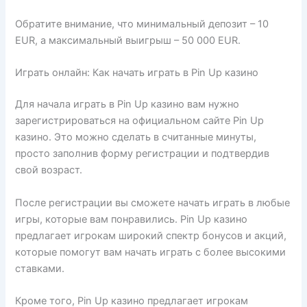
Обратите внимание, что минимальный депозит – 10
EUR, а максимальный выигрыш – 50 000 EUR.
Играть онлайн: Как начать играть в Pin Up казино
Для начала играть в Pin Up казино вам нужно
зарегистрироваться на официальном сайте Pin Up
казино. Это можно сделать в считанные минуты,
просто заполнив форму регистрации и подтвердив
свой возраст.
После регистрации вы сможете начать играть в любые
игры, которые вам понравились. Pin Up казино
предлагает игрокам широкий спектр бонусов и акций,
которые помогут вам начать играть с более высокими
ставками.
Кроме того, Pin Up казино предлагает игрокам