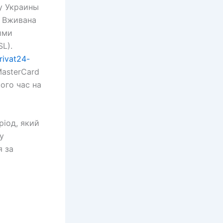
ту Украины
Вживана
ими
L).
rivat24-
MasterCard
ого час на
ріод, який
у
я за