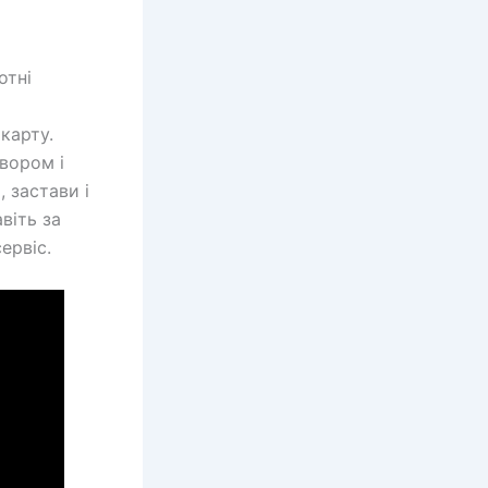
отні
карту.
овором і
 застави і
віть за
ервіс.