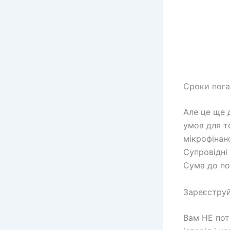
Сроки пог
Але це ще 
умов для т
мікрофінан
Супровідні 
Сума до по
Зареєструй
Вам НЕ пот