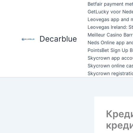
Skip
Betfair payment met
to
GetLucky voor Neder
content
Leovegas app and mo
Leovegas Ireland: S
Meilleur Casino Barr
Decarblue
Neds Online app and
PointsBet Sign Up B
Skycrown app accoun
Skycrown online cas
Skycrown registrati
Креди
креди