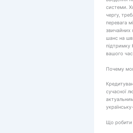
системи. Х
чергу, треб
перевага м
звичайних 
шанс на шв
підтримку 
вашого час
Почему мог
Кредитуван
сучасної л
актуальни
українську-
Що робити 