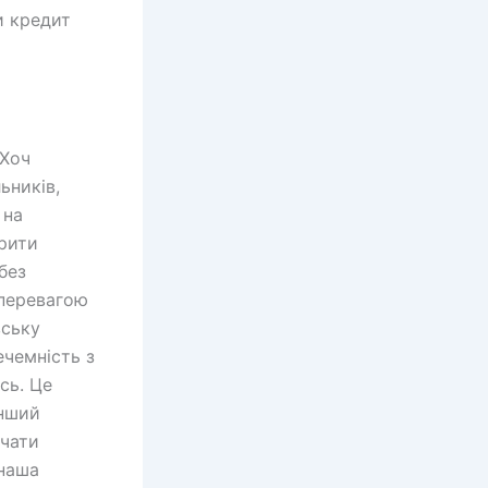
и кредит
 Хоч
ьників,
 на
ірити
без
 перевагою
вську
ечемність з
сь. Це
інший
очати
 наша