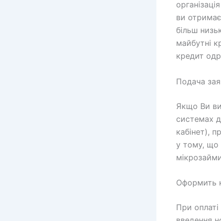
організаці
ви отримає
більш низь
майбутні к
кредит одра
Подача зая
Якщо Ви ви
системах д
кабінет), 
у тому, що
мікрозайми
Оформить 
При оплаті
введення н