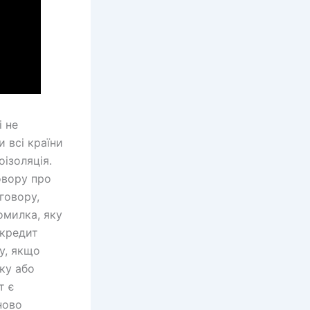
і не
 всі країни
оізоляція.
овору про
говору,
омилка, яку
 кредит
у, якщо
ку або
т є
ново