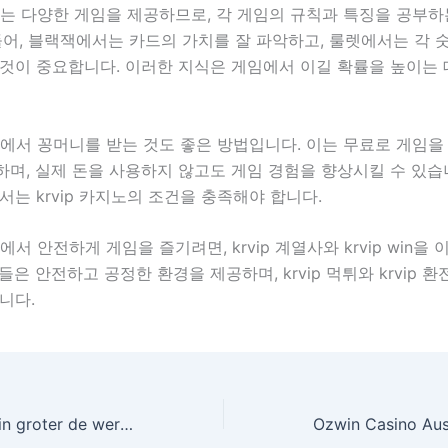
지노는 다양한 게임을 제공하므로, 각 게임의 규칙과 특징을 공부하
들어, 블랙잭에서는 카드의 가치를 잘 파악하고, 룰렛에서는 각 
것이 중요합니다. 이러한 지식은 게임에서 이길 확률을 높이는 
지노에서 꽁머니를 받는 것도 좋은 방법입니다. 이는 무료로 게임을
며, 실제 돈을 사용하지 않고도 게임 경험을 향상시킬 수 있습
서는 krvip 카지노의 조건을 충족해야 합니다.
노에서 안전하게 게임을 즐기려면, krvip 계열사와 krvip win을
들은 안전하고 공정한 환경을 제공하며, krvip 먹튀와 krvip 환
니다.
Speel slimmer, win groter de wereld van casino napoleon games onthuld