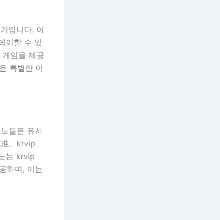
인기입니다. 이
레이할 수 있
별 게임을 제공
 같은 특별한 이
카지노들은 유사
。krvip
 krvip
 제공하며, 이는