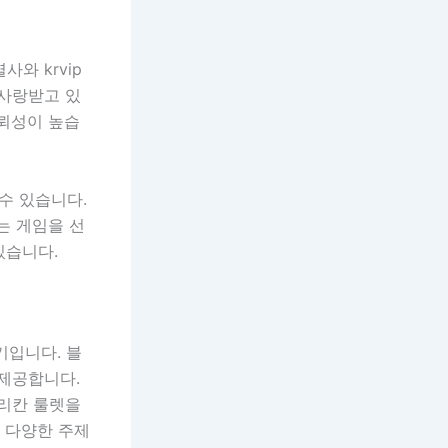
사와 krvip
 사랑받고 있
신뢰성이 높습
 수 있습니다.
는 게임을 선
있습니다.
기입니다. 블
 제공합니다.
메리칸 룰렛을
는 다양한 주제