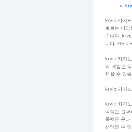
k
krvip 카지
토토는 다양한
습니다. kr
니다. krv
krvip 카
각 게임은 독
택할 수 있습
krvip 카
krvip 카
랙잭은 전략과
룰렛은 운과 
선택할 수 있