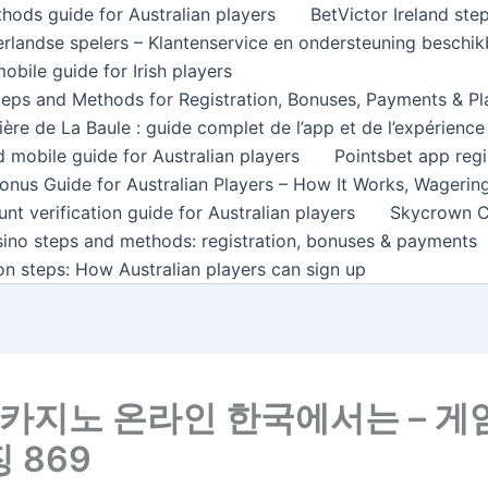
hods guide for Australian players
BetVictor Ireland st
landse spelers – Klantenservice en ondersteuning beschik
bile guide for Irish players
teps and Methods for Registration, Bonuses, Payments & Pl
ière de La Baule : guide complet de l’app et de l’expérienc
 mobile guide for Australian players
Pointsbet app regi
onus Guide for Australian Players – How It Works, Wageri
t verification guide for Australian players
Skycrown Ca
ino steps and methods: registration, bonuses & payments
on steps: How Australian players can sign up
ip 카지노 온라인 한국에서는 – 게
 869