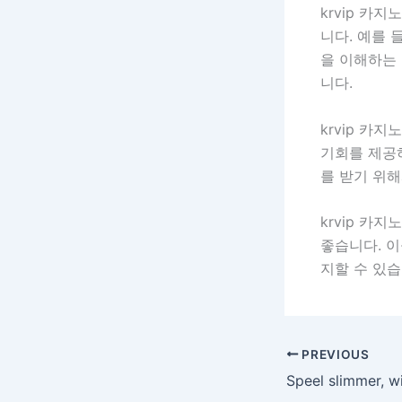
krvip 카
니다. 예를 
을 이해하는 
니다.
krvip 카
기회를 제공하
를 받기 위해
krvip 카지
좋습니다. 이
지할 수 있습
PREVIOUS