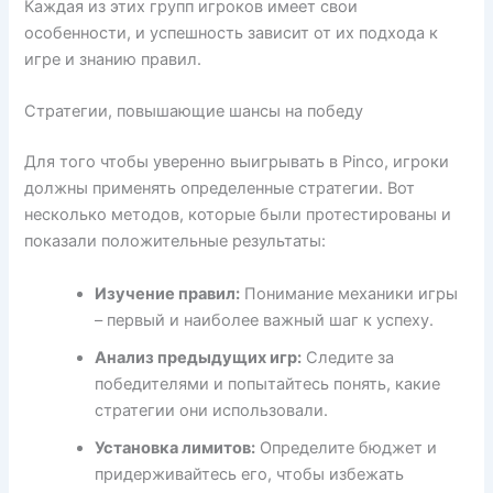
Каждая из этих групп игроков имеет свои
особенности, и успешность зависит от их подхода к
игре и знанию правил.
Стратегии, повышающие шансы на победу
Для того чтобы уверенно выигрывать в Pinco, игроки
должны применять определенные стратегии. Вот
несколько методов, которые были протестированы и
показали положительные результаты:
Изучение правил:
Понимание механики игры
– первый и наиболее важный шаг к успеху.
Анализ предыдущих игр:
Следите за
победителями и попытайтесь понять, какие
стратегии они использовали.
Установка лимитов:
Определите бюджет и
придерживайтесь его, чтобы избежать