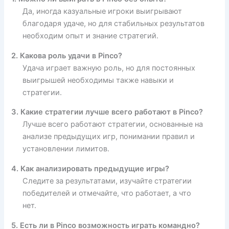
Да, иногда казуальные игроки выигрывают
благодаря удаче, но для стабильных результатов
необходим опыт и знание стратегий.
2. Какова роль удачи в Pinco?
Удача играет важную роль, но для постоянных
выигрышей необходимы также навыки и
стратегии.
3. Какие стратегии лучше всего работают в Pinco?
Лучше всего работают стратегии, основанные на
анализе предыдущих игр, понимании правил и
установлении лимитов.
4. Как анализировать предыдущие игры?
Следите за результатами, изучайте стратегии
победителей и отмечайте, что работает, а что
нет.
5. Есть ли в Pinco возможность играть командно?