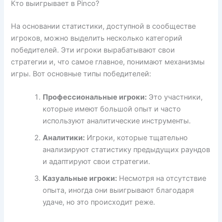
Кто выигрывает в Pinco?
На основании статистики, доступной в сообществе
игроков, можно выделить несколько категорий
победителей. Эти игроки вырабатывают свои
стратегии и, что самое главное, понимают механизмы
игры. Вот основные типы победителей:
Профессиональные игроки:
Это участники,
которые имеют большой опыт и часто
используют аналитические инструменты.
Аналитики:
Игроки, которые тщательно
анализируют статистику предыдущих раундов
и адаптируют свои стратегии.
Казуальные игроки:
Несмотря на отсутствие
опыта, иногда они выигрывают благодаря
удаче, но это происходит реже.