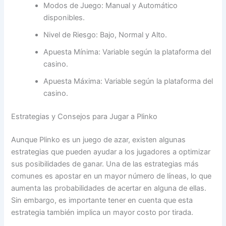
Modos de Juego: Manual y Automático
disponibles.
Nivel de Riesgo: Bajo, Normal y Alto.
Apuesta Mínima: Variable según la plataforma del
casino.
Apuesta Máxima: Variable según la plataforma del
casino.
Estrategias y Consejos para Jugar a Plinko
Aunque Plinko es un juego de azar, existen algunas
estrategias que pueden ayudar a los jugadores a optimizar
sus posibilidades de ganar. Una de las estrategias más
comunes es apostar en un mayor número de líneas, lo que
aumenta las probabilidades de acertar en alguna de ellas.
Sin embargo, es importante tener en cuenta que esta
estrategia también implica un mayor costo por tirada.