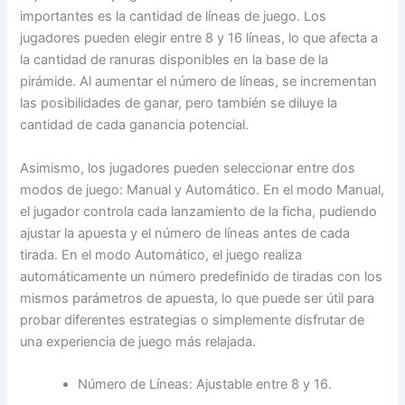
importantes es la cantidad de líneas de juego. Los
jugadores pueden elegir entre 8 y 16 líneas, lo que afecta a
la cantidad de ranuras disponibles en la base de la
pirámide. Al aumentar el número de líneas, se incrementan
las posibilidades de ganar, pero también se diluye la
cantidad de cada ganancia potencial.
Asimismo, los jugadores pueden seleccionar entre dos
modos de juego: Manual y Automático. En el modo Manual,
el jugador controla cada lanzamiento de la ficha, pudiendo
ajustar la apuesta y el número de líneas antes de cada
tirada. En el modo Automático, el juego realiza
automáticamente un número predefinido de tiradas con los
mismos parámetros de apuesta, lo que puede ser útil para
probar diferentes estrategias o simplemente disfrutar de
una experiencia de juego más relajada.
Número de Líneas: Ajustable entre 8 y 16.