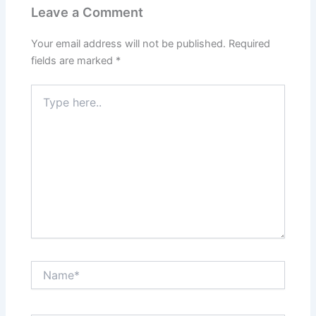
Leave a Comment
Your email address will not be published.
Required
fields are marked
*
Type
here..
Name*