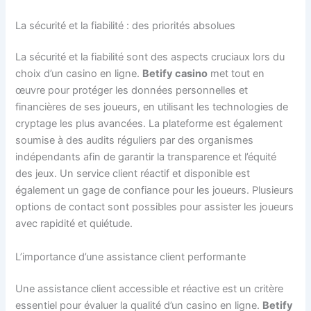
La sécurité et la fiabilité : des priorités absolues
La sécurité et la fiabilité sont des aspects cruciaux lors du
choix d’un casino en ligne.
Betify casino
met tout en
œuvre pour protéger les données personnelles et
financières de ses joueurs, en utilisant les technologies de
cryptage les plus avancées. La plateforme est également
soumise à des audits réguliers par des organismes
indépendants afin de garantir la transparence et l’équité
des jeux. Un service client réactif et disponible est
également un gage de confiance pour les joueurs. Plusieurs
options de contact sont possibles pour assister les joueurs
avec rapidité et quiétude.
L’importance d’une assistance client performante
Une assistance client accessible et réactive est un critère
essentiel pour évaluer la qualité d’un casino en ligne.
Betify