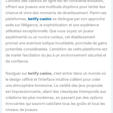
L’univers des casinos en ligne est en constante évolution,
offrant aux joueurs une multitude d’options pour tenter leur
chance et vivre des moments de divertissement. Parmi ces
plateformes,
betify casino
se distingue par son approche
axée sur l’élégance, la sophistication et une expérience
utilisateur exceptionnelle. Que vous soyez un joueur
expérimenté ou un novice curieux, cet établissement
promet une aventure ludique inoubliable, ponctuée de gains
potentiels considérables. L’ambition de cette plateforme est
de marier l’excitation du jeu à un environnement sécurisé et
de confiance.
Naviguer sur
betify casino
, c’est entrer dans un monde où
le design raffiné et l’interface intuitive s’allient pour créer
une atmosphère immersive. La variété des jeux proposés
est impressionnante, allant des classiques intemporels aux
créations les plus modernes, en passant par des options
innovantes qui sauront satisfaire tous les goûts et tous les
niveaux de joueurs.