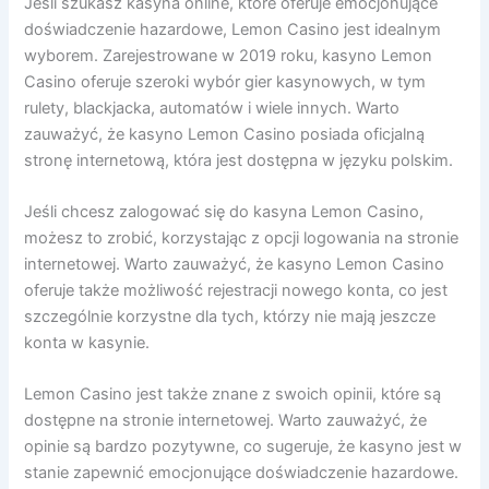
Jeśli szukasz kasyna online, które oferuje emocjonujące
doświadczenie hazardowe, Lemon Casino jest idealnym
wyborem. Zarejestrowane w 2019 roku, kasyno Lemon
Casino oferuje szeroki wybór gier kasynowych, w tym
rulety, blackjacka, automatów i wiele innych. Warto
zauważyć, że kasyno Lemon Casino posiada oficjalną
stronę internetową, która jest dostępna w języku polskim.
Jeśli chcesz zalogować się do kasyna Lemon Casino,
możesz to zrobić, korzystając z opcji logowania na stronie
internetowej. Warto zauważyć, że kasyno Lemon Casino
oferuje także możliwość rejestracji nowego konta, co jest
szczególnie korzystne dla tych, którzy nie mają jeszcze
konta w kasynie.
Lemon Casino jest także znane z swoich opinii, które są
dostępne na stronie internetowej. Warto zauważyć, że
opinie są bardzo pozytywne, co sugeruje, że kasyno jest w
stanie zapewnić emocjonujące doświadczenie hazardowe.