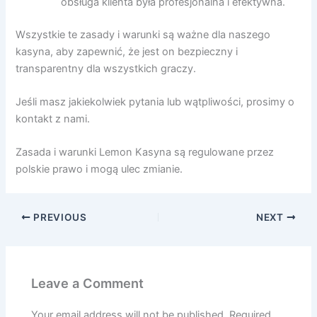
obsługa klienta była profesjonalna i efektywna.
Wszystkie te zasady i warunki są ważne dla naszego
kasyna, aby zapewnić, że jest on bezpieczny i
transparentny dla wszystkich graczy.
Jeśli masz jakiekolwiek pytania lub wątpliwości, prosimy o
kontakt z nami.
Zasada i warunki Lemon Kasyna są regulowane przez
polskie prawo i mogą ulec zmianie.
PREVIOUS
NEXT
Leave a Comment
Your email address will not be published.
Required