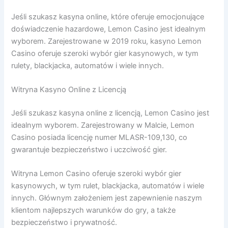
Jeśli szukasz kasyna online, które oferuje emocjonujące
doświadczenie hazardowe, Lemon Casino jest idealnym
wyborem. Zarejestrowane w 2019 roku, kasyno Lemon
Casino oferuje szeroki wybór gier kasynowych, w tym
rulety, blackjacka, automatów i wiele innych.
Witryna Kasyno Online z Licencją
Jeśli szukasz kasyna online z licencją, Lemon Casino jest
idealnym wyborem. Zarejestrowany w Malcie, Lemon
Casino posiada licencję numer MLASR-109,130, co
gwarantuje bezpieczeństwo i uczciwość gier.
Witryna Lemon Casino oferuje szeroki wybór gier
kasynowych, w tym rulet, blackjacka, automatów i wiele
innych. Głównym założeniem jest zapewnienie naszym
klientom najlepszych warunków do gry, a także
bezpieczeństwo i prywatność.