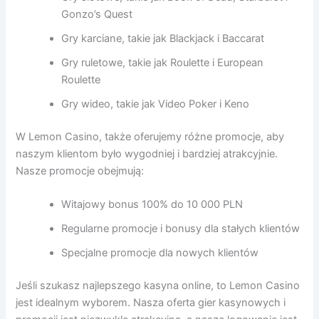
Gonzo’s Quest
Gry karciane, takie jak Blackjack i Baccarat
Gry ruletowe, takie jak Roulette i European
Roulette
Gry wideo, takie jak Video Poker i Keno
W Lemon Casino, także oferujemy różne promocje, aby
naszym klientom było wygodniej i bardziej atrakcyjnie.
Nasze promocje obejmują:
Witajowy bonus 100% do 10 000 PLN
Regularne promocje i bonusy dla stałych klientów
Specjalne promocje dla nowych klientów
Jeśli szukasz najlepszego kasyna online, to Lemon Casino
jest idealnym wyborem. Nasza oferta gier kasynowych i