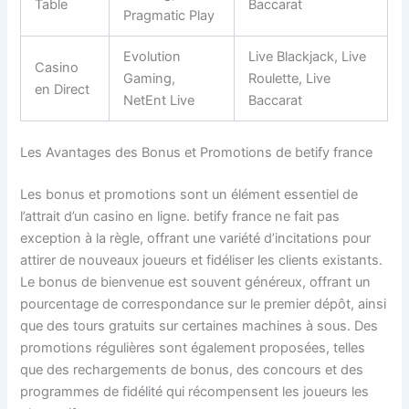
Table
Baccarat
Pragmatic Play
Evolution
Live Blackjack, Live
Casino
Gaming,
Roulette, Live
en Direct
NetEnt Live
Baccarat
Les Avantages des Bonus et Promotions de betify france
Les bonus et promotions sont un élément essentiel de
l’attrait d’un casino en ligne. betify france ne fait pas
exception à la règle, offrant une variété d’incitations pour
attirer de nouveaux joueurs et fidéliser les clients existants.
Le bonus de bienvenue est souvent généreux, offrant un
pourcentage de correspondance sur le premier dépôt, ainsi
que des tours gratuits sur certaines machines à sous. Des
promotions régulières sont également proposées, telles
que des rechargements de bonus, des concours et des
programmes de fidélité qui récompensent les joueurs les