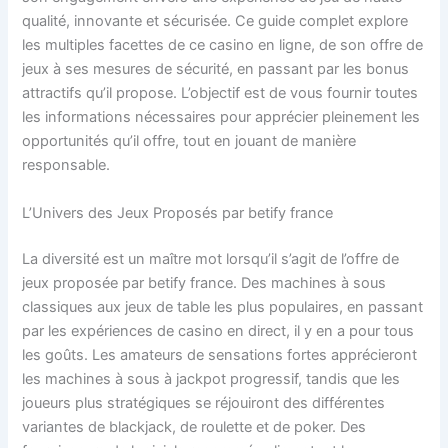
qualité, innovante et sécurisée. Ce guide complet explore
les multiples facettes de ce casino en ligne, de son offre de
jeux à ses mesures de sécurité, en passant par les bonus
attractifs qu’il propose. L’objectif est de vous fournir toutes
les informations nécessaires pour apprécier pleinement les
opportunités qu’il offre, tout en jouant de manière
responsable.
L’Univers des Jeux Proposés par betify france
La diversité est un maître mot lorsqu’il s’agit de l’offre de
jeux proposée par betify france. Des machines à sous
classiques aux jeux de table les plus populaires, en passant
par les expériences de casino en direct, il y en a pour tous
les goûts. Les amateurs de sensations fortes apprécieront
les machines à sous à jackpot progressif, tandis que les
joueurs plus stratégiques se réjouiront des différentes
variantes de blackjack, de roulette et de poker. Des