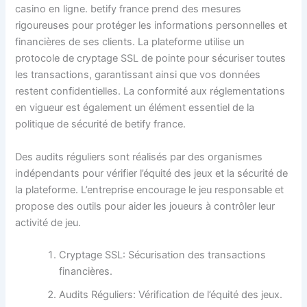
casino en ligne. betify france prend des mesures
rigoureuses pour protéger les informations personnelles et
financières de ses clients. La plateforme utilise un
protocole de cryptage SSL de pointe pour sécuriser toutes
les transactions, garantissant ainsi que vos données
restent confidentielles. La conformité aux réglementations
en vigueur est également un élément essentiel de la
politique de sécurité de betify france.
Des audits réguliers sont réalisés par des organismes
indépendants pour vérifier l’équité des jeux et la sécurité de
la plateforme. L’entreprise encourage le jeu responsable et
propose des outils pour aider les joueurs à contrôler leur
activité de jeu.
Cryptage SSL: Sécurisation des transactions
financières.
Audits Réguliers: Vérification de l’équité des jeux.