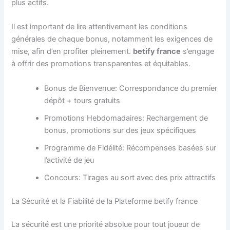
plus actifs.
Il est important de lire attentivement les conditions
générales de chaque bonus, notamment les exigences de
mise, afin d’en profiter pleinement.
betify france
s’engage
à offrir des promotions transparentes et équitables.
Bonus de Bienvenue: Correspondance du premier
dépôt + tours gratuits
Promotions Hebdomadaires: Rechargement de
bonus, promotions sur des jeux spécifiques
Programme de Fidélité: Récompenses basées sur
l’activité de jeu
Concours: Tirages au sort avec des prix attractifs
La Sécurité et la Fiabilité de la Plateforme betify france
La sécurité est une priorité absolue pour tout joueur de