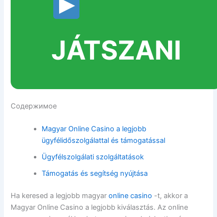
JÁTSZANI
Содержимое
Magyar Online Casino a legjobb
ügyfélidőszolgálattal és támogatással
Ügyfélszolgálati szolgáltatások
Támogatás és segítség nyújtása
Ha keresed a legjobb magyar
online casino
-t, akkor a
Magyar Online Casino a legjobb kiválasztás. Az online