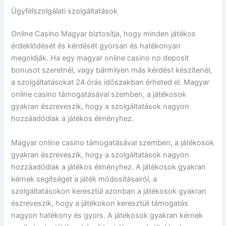
Ügyfélszolgálati szolgáltatások
Online Casino Magyar biztosítja, hogy minden játékos
érdeklődését és kérdését gyorsan és hatékonyan
megoldják. Ha egy magyar online casino no deposit
bonusot szeretnél, vagy bármilyen más kérdést készítenél,
a szolgáltatásokat 24 órás időszakban érheted el. Magyar
online casino támogatásával szemben, a játékosok
gyakran észreveszik, hogy a szolgáltatások nagyon
hozzáadódiak a játékos élményhez.
Magyar online casino támogatásával szemben, a játékosok
gyakran észreveszik, hogy a szolgáltatások nagyon
hozzáadódiak a játékos élményhez. A játékosok gyakran
kérnek segítséget a játék módosításairól, a
szolgáltatásokon keresztül azonban a játékosok gyakran
észreveszik, hogy a játékokon keresztüli támogatás
nagyon hatékony és gyors. A játékosok gyakran kérnek