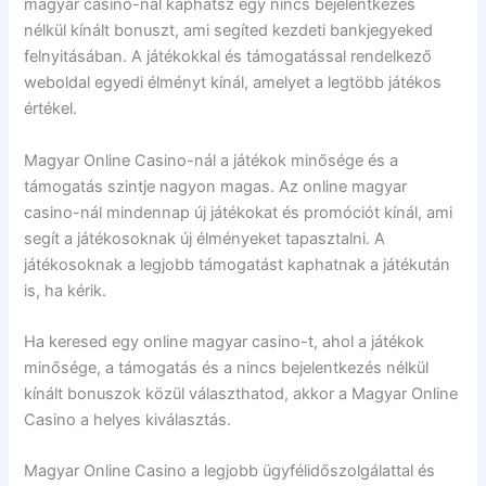
magyar casino-nál kaphatsz egy nincs bejelentkezés
nélkül kínált bonuszt, ami segíted kezdeti bankjegyeked
felnyitásában. A játékokkal és támogatással rendelkező
weboldal egyedi élményt kínál, amelyet a legtöbb játékos
értékel.
Magyar Online Casino-nál a játékok minősége és a
támogatás szintje nagyon magas. Az online magyar
casino-nál mindennap új játékokat és promóciót kínál, ami
segít a játékosoknak új élményeket tapasztalni. A
játékosoknak a legjobb támogatást kaphatnak a játékután
is, ha kérik.
Ha keresed egy online magyar casino-t, ahol a játékok
minősége, a támogatás és a nincs bejelentkezés nélkül
kínált bonuszok közül választhatod, akkor a Magyar Online
Casino a helyes kiválasztás.
Magyar Online Casino a legjobb ügyfélidőszolgálattal és