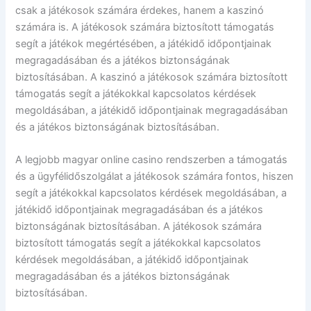
csak a játékosok számára érdekes, hanem a kaszinó
számára is. A játékosok számára biztosított támogatás
segít a játékok megértésében, a játékidő időpontjainak
megragadásában és a játékos biztonságának
biztosításában. A kaszinó a játékosok számára biztosított
támogatás segít a játékokkal kapcsolatos kérdések
megoldásában, a játékidő időpontjainak megragadásában
és a játékos biztonságának biztosításában.
A legjobb magyar online casino rendszerben a támogatás
és a ügyfélidőszolgálat a játékosok számára fontos, hiszen
segít a játékokkal kapcsolatos kérdések megoldásában, a
játékidő időpontjainak megragadásában és a játékos
biztonságának biztosításában. A játékosok számára
biztosított támogatás segít a játékokkal kapcsolatos
kérdések megoldásában, a játékidő időpontjainak
megragadásában és a játékos biztonságának
biztosításában.