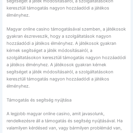
segítséget a játék módosításairól, a szolgáltatásokon
keresztüli támogatás nagyon hozzáadódi a játékos
élményhez.
Magyar online casino támogatásával szemben, a játékosok
gyakran észreveszik, hogy a szolgáltatások nagyon
hozzáadódi a játékos élményhez. A játékosok gyakran
kérnek segítséget a játék módosításairól, a
szolgáltatásokon keresztüli támogatás nagyon hozzáadódi
a játékos élményhez. A játékosok gyakran kérnek
segítséget a játék módosításairól, a szolgáltatásokon
keresztüli támogatás nagyon hozzáadódi a játékos
élményhez.
Támogatás és segítség nyújtása
A legjobb magyar online casino, amit javasolunk,
rendelkezésre áll a támogatás és segítség nyújtásával. Ha
valamilyen kérdésed van, vagy bármilyen problémád van,