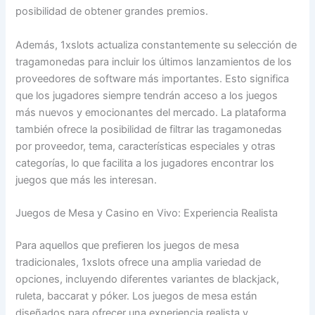
posibilidad de obtener grandes premios.
Además, 1xslots actualiza constantemente su selección de
tragamonedas para incluir los últimos lanzamientos de los
proveedores de software más importantes. Esto significa
que los jugadores siempre tendrán acceso a los juegos
más nuevos y emocionantes del mercado. La plataforma
también ofrece la posibilidad de filtrar las tragamonedas
por proveedor, tema, características especiales y otras
categorías, lo que facilita a los jugadores encontrar los
juegos que más les interesan.
Juegos de Mesa y Casino en Vivo: Experiencia Realista
Para aquellos que prefieren los juegos de mesa
tradicionales, 1xslots ofrece una amplia variedad de
opciones, incluyendo diferentes variantes de blackjack,
ruleta, baccarat y póker. Los juegos de mesa están
diseñados para ofrecer una experiencia realista y