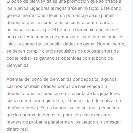
El bono de bienvenida es una promoción que se ofrece a
los nuevos jugadores al registrarse en 1xslots. Este bono
generalmente consiste en un porcentaje de su primer
depósito, que se acredita en su cuenta como fondos
adicionales para jugar. El bono de bienvenida puede ser
una excelente manera de empezar a jugar con un impulso
inicial y aumentar las posibilidades de ganar. Normalmente,
se deben cumplir ciertos requisitos de apuesta antes de
poder retirar las ganancias obtenidas con el bono de
bienvenida.
Además del bono de bienvenida por depósito, algunos
casinos también ofrecen bonos de bienvenida sin
depósito, que se acreditan en la cuenta de los jugadores
simplemente por registrarse, sin necesidad de realizar un
depósito previo. Estos bonos suelen ser más pequeños
que los bonos de depósito, pero son una excelente
manera de probar la plataforma y los juegos sin arriesgar
dinero real.