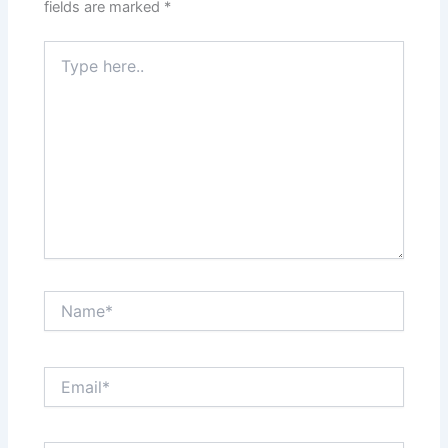
fields are marked
*
Type
here..
Name*
Email*