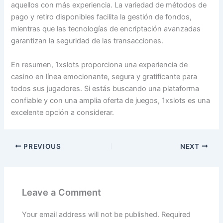
aquellos con más experiencia. La variedad de métodos de
pago y retiro disponibles facilita la gestión de fondos,
mientras que las tecnologías de encriptación avanzadas
garantizan la seguridad de las transacciones.
En resumen, 1xslots proporciona una experiencia de
casino en línea emocionante, segura y gratificante para
todos sus jugadores. Si estás buscando una plataforma
confiable y con una amplia oferta de juegos, 1xslots es una
excelente opción a considerar.
PREVIOUS
NEXT
Leave a Comment
Your email address will not be published.
Required