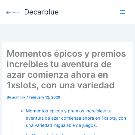
Skip
Decarblue
to
content
Momentos épicos y premios
increíbles tu aventura de
azar comienza ahora en
1xslots, con una variedad
By
admlnlx
/
February 12, 2026
Momentos épicos y premios increíbles: tu
aventura de azar comienza ahora en 1xslots, con
una variedad inigualable de juegos.