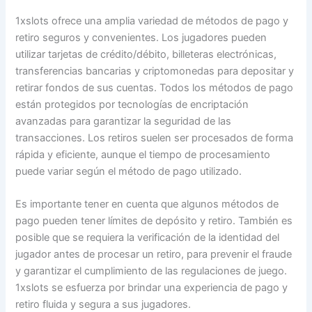
1xslots ofrece una amplia variedad de métodos de pago y
retiro seguros y convenientes. Los jugadores pueden
utilizar tarjetas de crédito/débito, billeteras electrónicas,
transferencias bancarias y criptomonedas para depositar y
retirar fondos de sus cuentas. Todos los métodos de pago
están protegidos por tecnologías de encriptación
avanzadas para garantizar la seguridad de las
transacciones. Los retiros suelen ser procesados de forma
rápida y eficiente, aunque el tiempo de procesamiento
puede variar según el método de pago utilizado.
Es importante tener en cuenta que algunos métodos de
pago pueden tener límites de depósito y retiro. También es
posible que se requiera la verificación de la identidad del
jugador antes de procesar un retiro, para prevenir el fraude
y garantizar el cumplimiento de las regulaciones de juego.
1xslots se esfuerza por brindar una experiencia de pago y
retiro fluida y segura a sus jugadores.