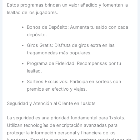
Estos programas brindan un valor añadido y fomentan la
lealtad de los jugadores.
Bonos de Depósito: Aumenta tu saldo con cada
depósito.
Giros Gratis: Disfruta de giros extra en las
tragamonedas más populares.
Programa de Fidelidad: Recompensas por tu
lealtad.
Sorteos Exclusivos: Participa en sorteos con
premios en efectivo y viajes.
Seguridad y Atención al Cliente en 1xslots
La seguridad es una prioridad fundamental para 1xslots.
Utilizan tecnologías de encriptación avanzadas para
proteger la información personal y financiera de los