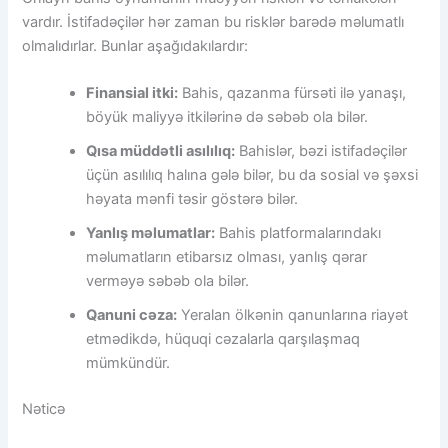
vardır. İstifadəçilər hər zaman bu risklər barədə məlumatlı
olmalıdırlar. Bunlar aşağıdakılardır:
Finansial itki:
Bahis, qazanma fürsəti ilə yanaşı,
böyük maliyyə itkilərinə də səbəb ola bilər.
Qısa müddətli asılılıq:
Bahislər, bəzi istifadəçilər
üçün asılılıq halına gələ bilər, bu da sosial və şəxsi
həyata mənfi təsir göstərə bilər.
Yanlış məlumatlar:
Bahis platformalarındakı
məlumatların etibarsız olması, yanlış qərar
verməyə səbəb ola bilər.
Qanuni cəza:
Yeralan ölkənin qanunlarına riayət
etmədikdə, hüquqi cəzalarla qarşılaşmaq
mümkündür.
Nəticə