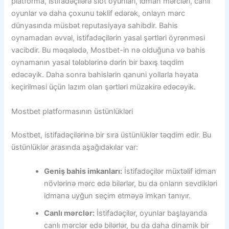
platforma, istifadəçilərə slot oyunları, idman mərcləri, canlı
oyunlar və daha çoxunu təklif edərək, onlayn mərc
dünyasında müsbət reputasiyaya sahibdir. Bahis
oynamadan əvvəl, istifadəçilərin yasal şərtləri öyrənməsi
vacibdir. Bu məqalədə, Mostbet-in nə olduğuna və bahis
oynamanın yasal tələblərinə dərin bir baxış təqdim
edəcəyik. Daha sonra bahislərin qanuni yollarla həyata
keçirilməsi üçün lazım olan şərtləri müzakirə edəcəyik.
Mostbet platformasının üstünlükləri
Mostbet, istifadəçilərinə bir sıra üstünlüklər təqdim edir. Bu
üstünlüklər arasında aşağıdakılar var:
Geniş bahis imkanları:
İstifadəçilər müxtəlif idman
növlərinə mərc edə bilərlər, bu da onların sevdikləri
idmana uyğun seçim etməyə imkan tanıyır.
Canlı mərclər:
İstifadəçilər, oyunlar başlayanda
canlı mərclər edə bilərlər, bu da daha dinamik bir