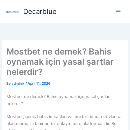
Skip
Decarblue
to
content
Mostbet ne demek? Bahis
oynamak için yasal şartlar
nelerdir?
By
admlnlx
/
April 11, 2026
Mostbet ne demek? Bahis oynamak için yasal şartlar
nelerdir?
Mostbet, geniş bahis imkanları və müxtəlif idman növlərinə
olan maraq ilə tanınan bir onlayn mərc platformasıdır. Bu