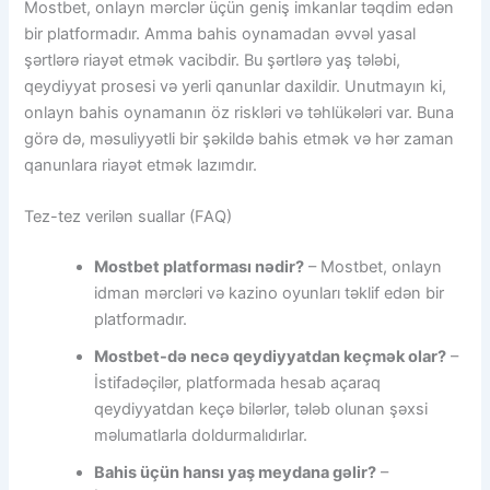
Mostbet, onlayn mərclər üçün geniş imkanlar təqdim edən
bir platformadır. Amma bahis oynamadan əvvəl yasal
şərtlərə riayət etmək vacibdir. Bu şərtlərə yaş tələbi,
qeydiyyat prosesi və yerli qanunlar daxildir. Unutmayın ki,
onlayn bahis oynamanın öz riskləri və təhlükələri var. Buna
görə də, məsuliyyətli bir şəkildə bahis etmək və hər zaman
qanunlara riayət etmək lazımdır.
Tez-tez verilən suallar (FAQ)
Mostbet platforması nədir?
– Mostbet, onlayn
idman mərcləri və kazino oyunları təklif edən bir
platformadır.
Mostbet-də necə qeydiyyatdan keçmək olar?
–
İstifadəçilər, platformada hesab açaraq
qeydiyyatdan keçə bilərlər, tələb olunan şəxsi
məlumatlarla doldurmalıdırlar.
Bahis üçün hansı yaş meydana gəlir?
–