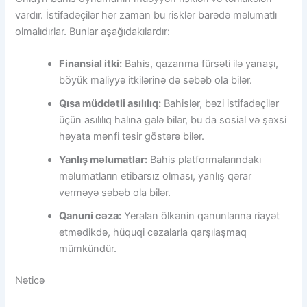
vardır. İstifadəçilər hər zaman bu risklər barədə məlumatlı
olmalıdırlar. Bunlar aşağıdakılardır:
Finansial itki:
Bahis, qazanma fürsəti ilə yanaşı,
böyük maliyyə itkilərinə də səbəb ola bilər.
Qısa müddətli asılılıq:
Bahislər, bəzi istifadəçilər
üçün asılılıq halına gələ bilər, bu da sosial və şəxsi
həyata mənfi təsir göstərə bilər.
Yanlış məlumatlar:
Bahis platformalarındakı
məlumatların etibarsız olması, yanlış qərar
verməyə səbəb ola bilər.
Qanuni cəza:
Yeralan ölkənin qanunlarına riayət
etmədikdə, hüquqi cəzalarla qarşılaşmaq
mümkündür.
Nəticə