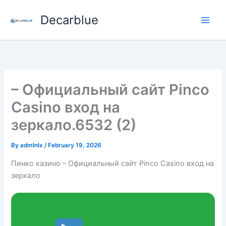
Skip
Decarblue
to
content
– Официальный сайт Pinco
Casino вход на
зеркало.6532 (2)
By
admlnlx
/
February 19, 2026
Пинко казино – Официальный сайт Pinco Casino вход на
зеркало