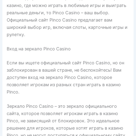
казино, где можно играть в любимые игры и выиграть
реальные деньги, то Pinco Casino – ваш выбор.
Официальный сайт Pinco Casino предлагает вам
широкий выбор игр, включая слоты, карточные игры и
рулетку.
Вход на зеркало Pinco Casino
Если вы ищете официальный сайт Pinco Casino, но он
заблокирован в вашей стране, не беспокойтесь! Вам
доступен вход на зеркало Pinco Casino, которое
позволяет игрокам из разных стран играть в казино
Pinco.
Зеркало Pinco Casino – это зеркало официального
сайта, которое позволяет игрокам играть в казино
Pinco, не зависящий от блокировок. Это идеальное
решение для игроков, которые хотят играть в казино
Pinco, но не могут доступаться к официальному сайту.