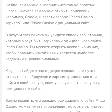
Casino, вам нужно выполнить несколько простых
шагов. Сначала вам нужно открыть поисковик,
например, Google, и ввести запрос “Pinco Casino
зеркало” или “Pinco Casino официальный сайт”.
В результатах поиска вы увидите список веб-страниц,
которые могут быть зеркалами официального сайта
Pinco Casino. Вы можете открыть несколько из них,
чтобы сравнить, какой из них является наиболее
надежным и функциональным.
Когда вы найдете подходящее зеркало, вам нужно
открыть его в браузере и зарегистрироваться или
войти в свой аккаунт, если у вас уже есть аккаунт на
официальном сайте.
Важно помнить, что зеркало официального сайта Pinco
Casino может иметь ограничения, которые отличаются