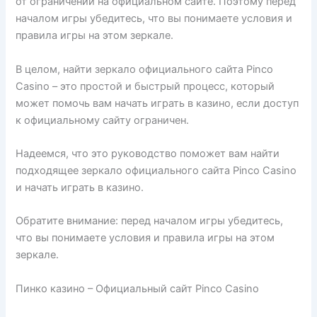
от ограничений на официальном сайте. Поэтому перед
началом игры убедитесь, что вы понимаете условия и
правила игры на этом зеркале.
В целом, найти зеркало официального сайта Pinco
Casino – это простой и быстрый процесс, который
может помочь вам начать играть в казино, если доступ
к официальному сайту ограничен.
Надеемся, что это руководство поможет вам найти
подходящее зеркало официального сайта Pinco Casino
и начать играть в казино.
Обратите внимание: перед началом игры убедитесь,
что вы понимаете условия и правила игры на этом
зеркале.
Пинко казино – Официальный сайт Pinco Casino