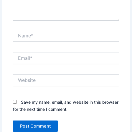
Name*
Email*
Website
Save my name, email, and website in this browser
for the next time I comment.