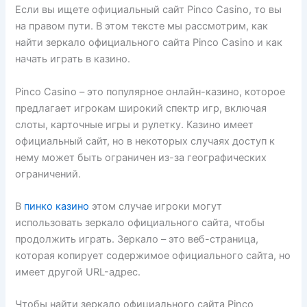
Если вы ищете официальный сайт Pinco Casino, то вы
на правом пути. В этом тексте мы рассмотрим, как
найти зеркало официального сайта Pinco Casino и как
начать играть в казино.
Pinco Casino – это популярное онлайн-казино, которое
предлагает игрокам широкий спектр игр, включая
слоты, карточные игры и рулетку. Казино имеет
официальный сайт, но в некоторых случаях доступ к
нему может быть ограничен из-за географических
ограничений.
В
пинко казино
этом случае игроки могут
использовать зеркало официального сайта, чтобы
продолжить играть. Зеркало – это веб-страница,
которая копирует содержимое официального сайта, но
имеет другой URL-адрес.
Чтобы найти зеркало официального сайта Pinco