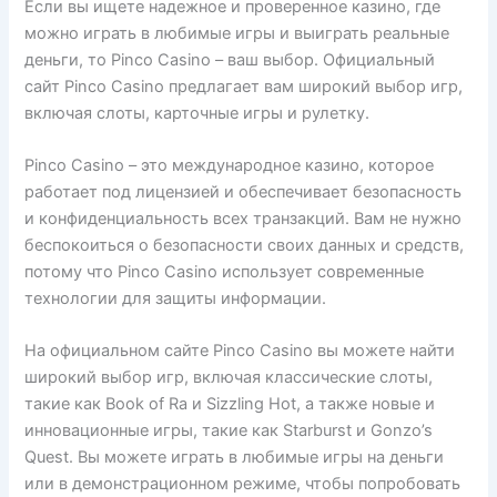
Если вы ищете надежное и проверенное казино, где
можно играть в любимые игры и выиграть реальные
деньги, то Pinco Casino – ваш выбор. Официальный
сайт Pinco Casino предлагает вам широкий выбор игр,
включая слоты, карточные игры и рулетку.
Pinco Casino – это международное казино, которое
работает под лицензией и обеспечивает безопасность
и конфиденциальность всех транзакций. Вам не нужно
беспокоиться о безопасности своих данных и средств,
потому что Pinco Casino использует современные
технологии для защиты информации.
На официальном сайте Pinco Casino вы можете найти
широкий выбор игр, включая классические слоты,
такие как Book of Ra и Sizzling Hot, а также новые и
инновационные игры, такие как Starburst и Gonzo’s
Quest. Вы можете играть в любимые игры на деньги
или в демонстрационном режиме, чтобы попробовать