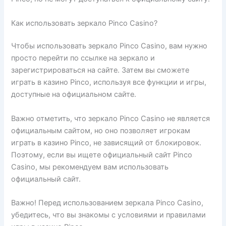
Как использовать зеркало Pinco Casino?
Чтобы использовать зеркало Pinco Casino, вам нужно
просто перейти по ссылке на зеркало и
зарегистрироваться на сайте. Затем вы сможете
играть в казино Pinco, используя все функции и игры,
доступные на официальном сайте.
Важно отметить, что зеркало Pinco Casino не является
официальным сайтом, но оно позволяет игрокам
играть в казино Pinco, не зависящий от блокировок.
Поэтому, если вы ищете официальный сайт Pinco
Casino, мы рекомендуем вам использовать
официальный сайт.
Важно! Перед использованием зеркала Pinco Casino,
убедитесь, что вы знакомы с условиями и правилами