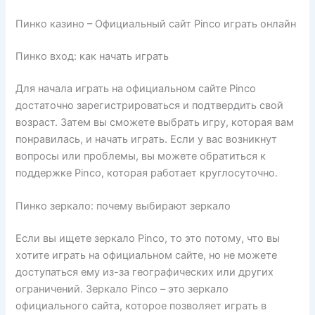
Пинко казино – Официальный сайт Pinco играть онлайн
Пинко вход: как начать играть
Для начала играть на официальном сайте Pinco
достаточно зарегистрироваться и подтвердить свой
возраст. Затем вы сможете выбрать игру, которая вам
понравилась, и начать играть. Если у вас возникнут
вопросы или проблемы, вы можете обратиться к
поддержке Pinco, которая работает круглосуточно.
Пинко зеркало: почему выбирают зеркало
Если вы ищете зеркало Pinco, то это потому, что вы
хотите играть на официальном сайте, но не можете
доступаться ему из-за географических или других
ограничений. Зеркало Pinco – это зеркало
официального сайта, которое позволяет играть в