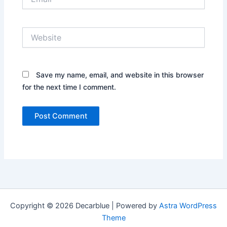
Website
Save my name, email, and website in this browser
for the next time I comment.
Copyright © 2026 Decarblue | Powered by
Astra WordPress
Theme