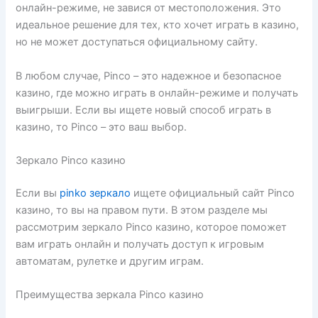
онлайн-режиме, не завися от местоположения. Это
идеальное решение для тех, кто хочет играть в казино,
но не может доступаться официальному сайту.
В любом случае, Pinco – это надежное и безопасное
казино, где можно играть в онлайн-режиме и получать
выигрыши. Если вы ищете новый способ играть в
казино, то Pinco – это ваш выбор.
Зеркало Pinco казино
Если вы
pinko зеркало
ищете официальный сайт Pinco
казино, то вы на правом пути. В этом разделе мы
рассмотрим зеркало Pinco казино, которое поможет
вам играть онлайн и получать доступ к игровым
автоматам, рулетке и другим играм.
Преимущества зеркала Pinco казино