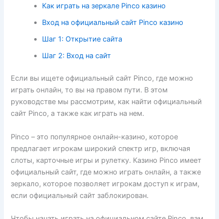
Как играть на зеркале Pinco казино
Вход на официальный сайт Pinco казино
Шаг 1: Открытие сайта
Шаг 2: Вход на сайт
Если вы ищете официальный сайт Pinco, где можно
играть онлайн, то вы на правом пути. В этом
руководстве мы рассмотрим, как найти официальный
сайт Pinco, а также как играть на нем.
Pinco – это популярное онлайн-казино, которое
предлагает игрокам широкий спектр игр, включая
слоты, карточные игры и рулетку. Казино Pinco имеет
официальный сайт, где можно играть онлайн, а также
зеркало, которое позволяет игрокам доступ к играм,
если официальный сайт заблокирован.
Чтобы начать играть на официальном сайте Pinco, вам