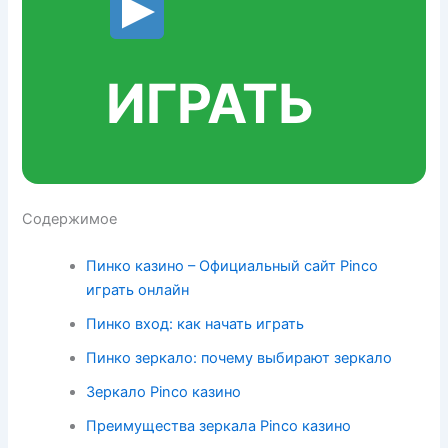
ИГРАТЬ
Содержимое
Пинко казино – Официальный сайт Pinco
играть онлайн
Пинко вход: как начать играть
Пинко зеркало: почему выбирают зеркало
Зеркало Pinco казино
Преимущества зеркала Pinco казино