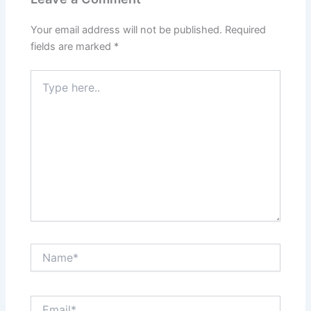
Your email address will not be published.
Required
fields are marked
*
Type
here..
Name*
Email*