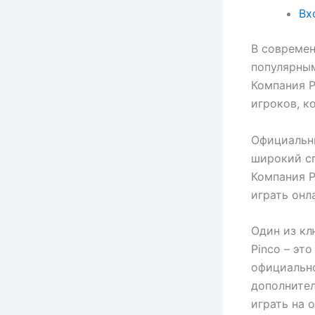
Вх
В современ
популярным
Компания P
игроков, к
Официальны
широкий сп
Компания P
играть онл
Один из кл
Pinco – эт
официально
дополнител
играть на 