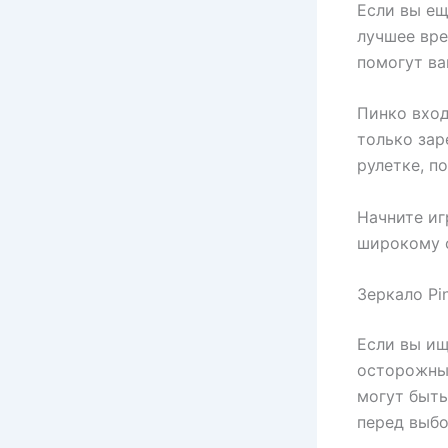
Если вы ещ
лучшее вре
помогут ва
Пинко вход
только зар
рулетке, п
Начните иг
широкому 
Зеркало Pi
Если вы и
осторожным
могут быть
перед выбо