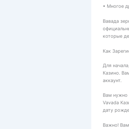
• Многое д
Вавада зер
официальны
которые де
Как Зареги
Для начала
Казино. Ва
аккаунт.
Вам нужно 
Vavada Каз
дату рожде
Важно! Вам