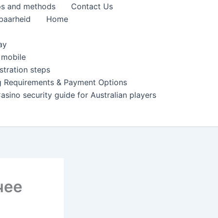
eps and methods
Contact Us
baarheid
Home
ay
e mobile
stration steps
ng Requirements & Payment Options
sino security guide for Australian players
чее