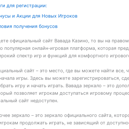
ги для регистрации:
нусы и Акции для Новых Игроков
ловия получения бонусов
ете официальный сайт Вавада Казино, то вы на правом
то популярная онлайн-игровая платформа, которая пред
рокий спектр игр и функций для комфортного игровог
циальный сайт – это место, где вы можете найти все, 
начала игры. Здесь вы можете зарегистрироваться, сд
ыбрать игру и начать играть. Вавада зеркало – это доп
торый позволяет игрокам доступаться игровому процес
альный сайт недоступен.
очее зеркало – это зеркало официального сайта, котор
игрокам продолжать играть, не зависящий от доступно