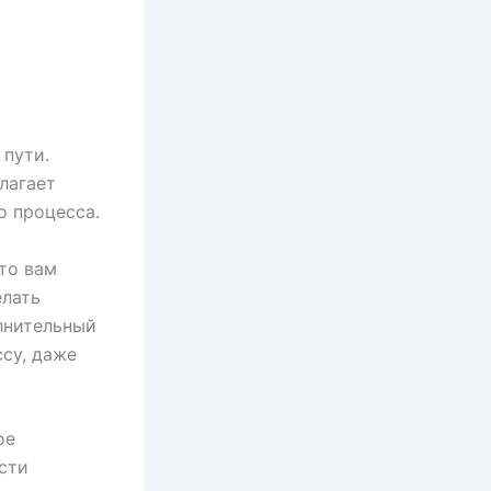
 пути.
лагает
о процесса.
что вам
елать
олнительный
су, даже
ое
сти