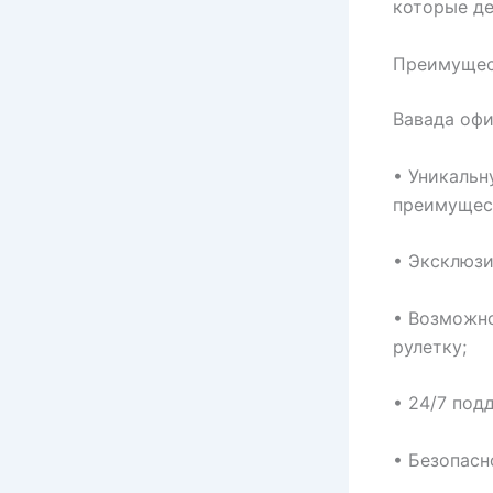
которые де
Преимущес
Вавада офи
• Уникальн
преимущес
• Эксклюзи
• Возможно
рулетку;
• 24/7 под
• Безопасн