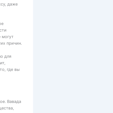
су, даже
ое
сти
е могут
гих причин.
но для
ит,
то, где вы
ое. Вавада
щества,