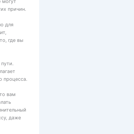
е могут
гих причин.
но для
ит,
то, где вы
 пути.
лагает
о процесса.
что вам
елать
олнительный
су, даже