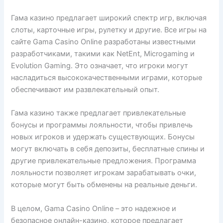
Гама казино предлагает широкий спектр игр, включая
слоты, карточные игры, рулетку и другие. Все игры на
сайте Gama Casino Online разработаны известными
разработчиками, такими как NetEnt, Microgaming и
Evolution Gaming. Это означает, что игроки могут
насладиться высококачественными играми, которые
обеспечивают им развлекательный опыт.
Гама казино также предлагает привлекательные
бонусы и программы лояльности, чтобы привлечь
новых игроков и удержать существующих. Бонусы
могут включать в себя депозиты, бесплатные спины и
другие привлекательные предложения. Программа
лояльности позволяет игрокам зарабатывать очки,
которые могут быть обменены на реальные деньги.
В целом, Gama Casino Online – это надежное и
безопасное онлайн-казино, которое предлагает