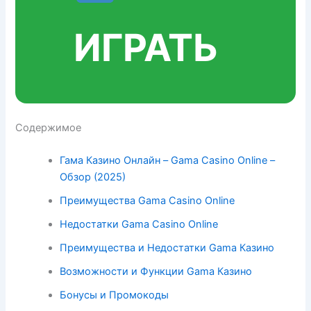
ИГРАТЬ
Содержимое
Гама Казино Онлайн – Gama Casino Online –
Обзор (2025)
Преимущества Gama Casino Online
Недостатки Gama Casino Online
Преимущества и Недостатки Gama Казино
Возможности и Функции Gama Казино
Бонусы и Промокоды