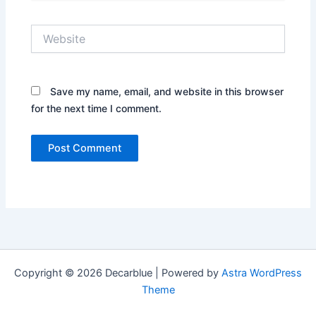
Website
Save my name, email, and website in this browser
for the next time I comment.
Copyright © 2026 Decarblue | Powered by
Astra WordPress
Theme