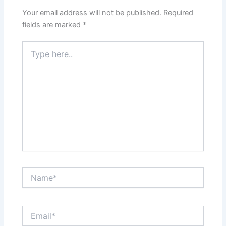
Your email address will not be published.
Required
fields are marked
*
Type
here..
Name*
Email*