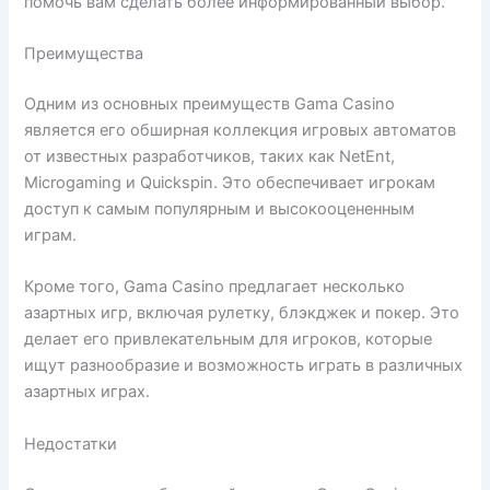
помочь вам сделать более информированный выбор.
Преимущества
Одним из основных преимуществ Gama Casino
является его обширная коллекция игровых автоматов
от известных разработчиков, таких как NetEnt,
Microgaming и Quickspin. Это обеспечивает игрокам
доступ к самым популярным и высокооцененным
играм.
Кроме того, Gama Casino предлагает несколько
азартных игр, включая рулетку, блэкджек и покер. Это
делает его привлекательным для игроков, которые
ищут разнообразие и возможность играть в различных
азартных играх.
Недостатки