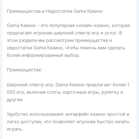
Преимущества и Недостатки Gama Казино
Gama Казино – это популярная онлайн-казино, которая
предлагает игрокам широкий спектр игр и услуг. В
этом разделе мы рассмотрим преимущества и
недостатки Gama Казино, чтобы помочь вам сделать
более информированный выбор.
Преимущества:
Широкий спектр игр: Gama Казино предлагает более 1
000 игр, включая слоты, карточные игры, рулетку и
другие.
Удобство использования: интерфейс казино простой и
легко доступен, что позволяет игрокам быстро начать
играть.