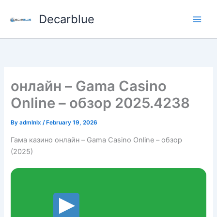
Skip
Decarblue
to
content
онлайн – Gama Casino
Online – обзор 2025.4238
By
admlnlx
/
February 19, 2026
Гама казино онлайн – Gama Casino Online – обзор
(2025)