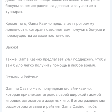
бонусы за регистрацию, за депозит и за участие в
турнирах.
Кроме того, Gama Казино предлагает программу
лояльности, которая позволяет вам получать бонусы и
преимущества за ваше постоянство.
Важно!
Также, Gama Казино предлагает 24/7 поддержку, чтобы
вам было легко получить помощь в любое время.
Отзывы и Рейтинг
Gamma Casino – это популярная онлайн-казино,
которая привлекает игроков своей широкой гаммой
игровых автоматов и азартных игр. В этом разделе мы
рассмотрим отзывы и рейтинг Gama Casino, чтобы