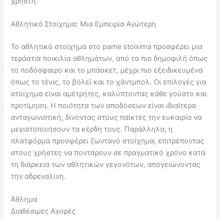
χρήστη.
Αθλητικό Στοίχημα: Μια Εμπειρία Ανώτερη
Το αθλητικό στοίχημα στο pame stoixima προσφέρει μια
τεράστια ποικιλία αθλημάτων, από τα πιο δημοφιλή όπως
το ποδόσφαιρο και το μπάσκετ, μέχρι πιο εξειδικευμένα
όπως το τένις, το βόλεϊ και το χάντμπολ. Οι επιλογές για
στοίχημα είναι αμέτρητες, καλύπτοντας κάθε γούστο και
προτίμηση. H ποιότητα των αποδόσεων είναι ιδιαίτερα
ανταγωνιστική, δίνοντας στους παίκτες την ευκαιρία να
μεγιστοποιήσουν τα κέρδη τους. Παράλληλα, η
πλατφόρμα προσφέρει ζωντανό στοίχημα, επιτρέποντας
στους χρήστες να ποντάρουν σε πραγματικό χρόνο κατά
τη διάρκεια των αθλητικών γεγονότων, απογειώνοντας
την αδρεναλίνη.
Άθλημα
Διαθέσιμες Αγορές