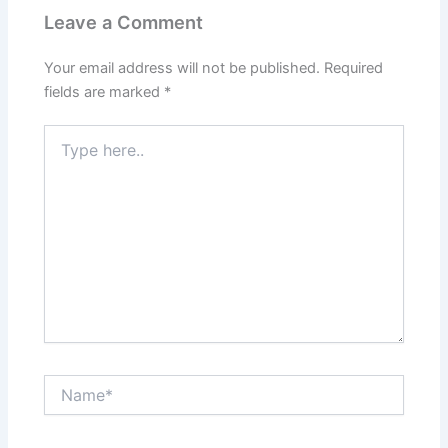
Leave a Comment
Your email address will not be published.
Required
fields are marked
*
Type
here..
Name*