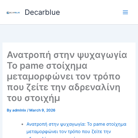
Skip
Decarblue
to
content
Ανατροπή στην ψυχαγωγία
Το pame στοίχημα
μεταμορφώνει τον τρόπο
που ζείτε την αδρεναλίνη
του στοιχήμ
By
admlnlx
/
March 9, 2026
Ανατροπή στην ψυχαγωγία: Το pame στοίχημα
μεταμορφώνει τον τρόπο που ζείτε την