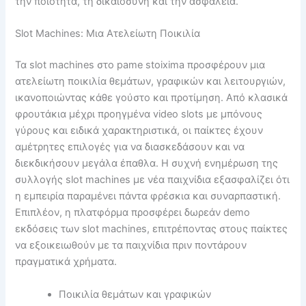
την ποιότητα, τη δικαιοσύνη και την ασφάλεια.
Slot Machines: Μια Ατελείωτη Ποικιλία
Τα slot machines στο pame stoixima προσφέρουν μια
ατελείωτη ποικιλία θεμάτων, γραφικών και λειτουργιών,
ικανοποιώντας κάθε γούστο και προτίμηση. Από κλασικά
φρουτάκια μέχρι προηγμένα video slots με μπόνους
γύρους και ειδικά χαρακτηριστικά, οι παίκτες έχουν
αμέτρητες επιλογές για να διασκεδάσουν και να
διεκδικήσουν μεγάλα έπαθλα. Η συχνή ενημέρωση της
συλλογής slot machines με νέα παιχνίδια εξασφαλίζει ότι
η εμπειρία παραμένει πάντα φρέσκια και συναρπαστική.
Επιπλέον, η πλατφόρμα προσφέρει δωρεάν demo
εκδόσεις των slot machines, επιτρέποντας στους παίκτες
να εξοικειωθούν με τα παιχνίδια πριν ποντάρουν
πραγματικά χρήματα.
Ποικιλία θεμάτων και γραφικών