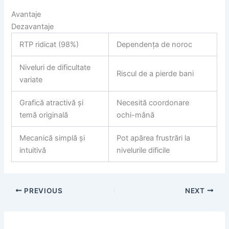
Avantaje
Dezavantaje
RTP ridicat (98%)
Dependența de noroc
Niveluri de dificultate
Riscul de a pierde bani
variate
Grafică atractivă și
Necesită coordonare
temă originală
ochi-mână
Mecanică simplă și
Pot apărea frustrări la
intuitivă
nivelurile dificile
PREVIOUS
NEXT