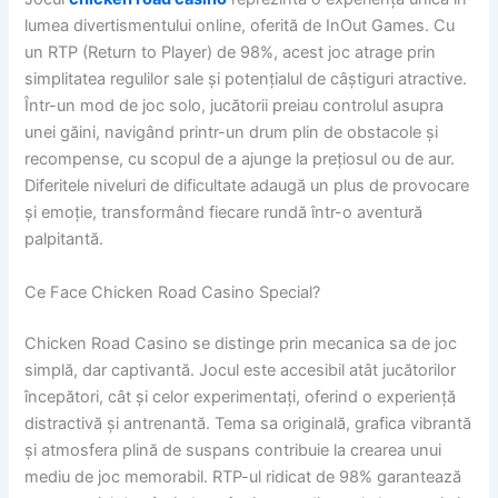
lumea divertismentului online, oferită de InOut Games. Cu
un RTP (Return to Player) de 98%, acest joc atrage prin
simplitatea regulilor sale și potențialul de câștiguri atractive.
Într-un mod de joc solo, jucătorii preiau controlul asupra
unei găini, navigând printr-un drum plin de obstacole și
recompense, cu scopul de a ajunge la prețiosul ou de aur.
Diferitele niveluri de dificultate adaugă un plus de provocare
și emoție, transformând fiecare rundă într-o aventură
palpitantă.
Ce Face Chicken Road Casino Special?
Chicken Road Casino se distinge prin mecanica sa de joc
simplă, dar captivantă. Jocul este accesibil atât jucătorilor
începători, cât și celor experimentați, oferind o experiență
distractivă și antrenantă. Tema sa originală, grafica vibrantă
și atmosfera plină de suspans contribuie la crearea unui
mediu de joc memorabil. RTP-ul ridicat de 98% garantează