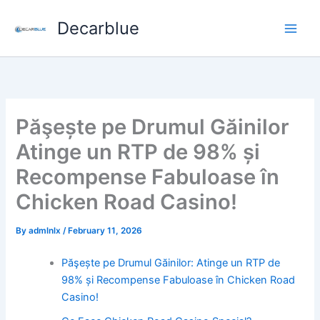
Skip
Decarblue
to
content
Păşește pe Drumul Găinilor
Atinge un RTP de 98% și
Recompense Fabuloase în
Chicken Road Casino!
By
admlnlx
/
February 11, 2026
Păşește pe Drumul Găinilor: Atinge un RTP de
98% și Recompense Fabuloase în Chicken Road
Casino!