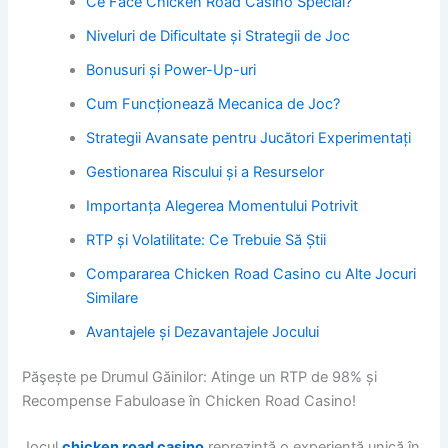
Ce Face Chicken Road Casino Special?
Niveluri de Dificultate și Strategii de Joc
Bonusuri și Power-Up-uri
Cum Funcționează Mecanica de Joc?
Strategii Avansate pentru Jucători Experimentați
Gestionarea Riscului și a Resurselor
Importanța Alegerea Momentului Potrivit
RTP și Volatilitate: Ce Trebuie Să Știi
Compararea Chicken Road Casino cu Alte Jocuri
Similare
Avantajele și Dezavantajele Jocului
Păşește pe Drumul Găinilor: Atinge un RTP de 98% și
Recompense Fabuloase în Chicken Road Casino!
Jocul
chicken road casino
reprezintă o experiență unică în