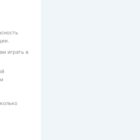
асность
ции.
ам играть в
ый
им
сколько