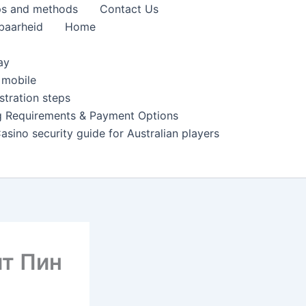
eps and methods
Contact Us
baarheid
Home
ay
e mobile
stration steps
ng Requirements & Payment Options
sino security guide for Australian players
йт Пин