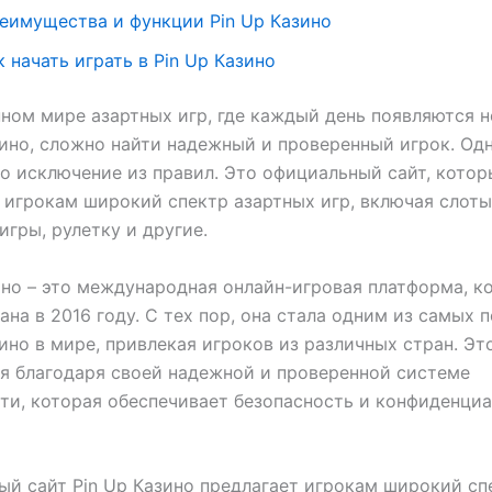
еимущества и функции Pin Up Казино
к начать играть в Pin Up Казино
ном мире азартных игр, где каждый день появляются 
ино, сложно найти надежный и проверенный игрок. Од
то исключение из правил. Это официальный сайт, кото
 игрокам широкий спектр азартных игр, включая слоты
игры, рулетку и другие.
ино – это международная онлайн-игровая платформа, к
ана в 2016 году. С тех пор, она стала одним из самых 
ино в мире, привлекая игроков из различных стран. Эт
я благодаря своей надежной и проверенной системе
ти, которая обеспечивает безопасность и конфиденци
й сайт Pin Up Казино предлагает игрокам широкий спе