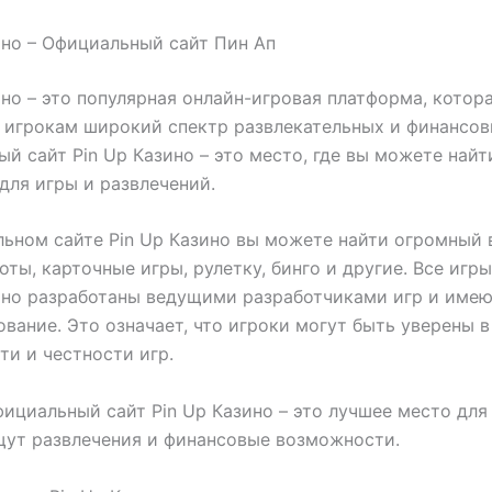
ино – Официальный сайт Пин Ап
ино – это популярная онлайн-игровая платформа, котор
 игрокам широкий спектр развлекательных и финансовы
й сайт Pin Up Казино – это место, где вы можете найти
для игры и развлечений.
ьном сайте Pin Up Казино вы можете найти огромный 
оты, карточные игры, рулетку, бинго и другие. Все игры
ино разработаны ведущими разработчиками игр и имею
ование. Это означает, что игроки могут быть уверены в
ти и честности игр.
фициальный сайт Pin Up Казино – это лучшее место для
ут развлечения и финансовые возможности.