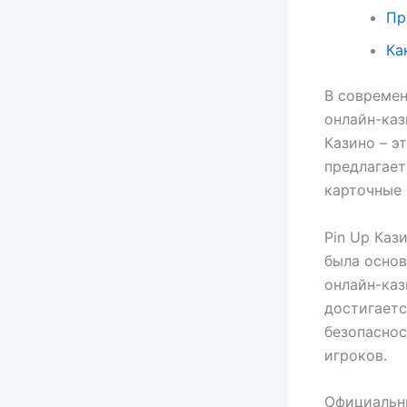
Пр
Ка
В современ
онлайн-каз
Казино – э
предлагает
карточные 
Pin Up Каз
была основ
онлайн-каз
достигаетс
безопаснос
игроков.
Официальны