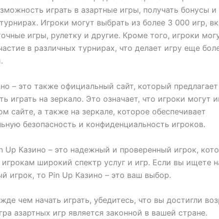
зможность играть в азартные игры, получать бонусы и 
турнирах. Игроки могут выбрать из более 3 000 игр, в
точные игры, рулетку и другие. Кроме того, игроки мог
частие в различных турнирах, что делает игру еще бол
.
ино – это также официальный сайт, который предлагае
ь играть на зеркало. Это означает, что игроки могут и
м сайте, а также на зеркале, которое обеспечивает
ьную безопасность и конфиденциальность игроков.
in Up Казино – это надежный и проверенный игрок, кот
 игрокам широкий спектр услуг и игр. Если вы ищете 
й игрок, то Pin Up Казино – это ваш выбор.
жде чем начать играть, убедитесь, что вы достигли воз
игра азартных игр является законной в вашей стране.