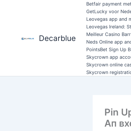
Skip
Betfair payment met
to
GetLucky voor Neder
content
Leovegas app and mo
Leovegas Ireland: S
Meilleur Casino Barr
Decarblue
Neds Online app and
PointsBet Sign Up B
Skycrown app accoun
Skycrown online cas
Skycrown registrati
Pin U
Ап вх