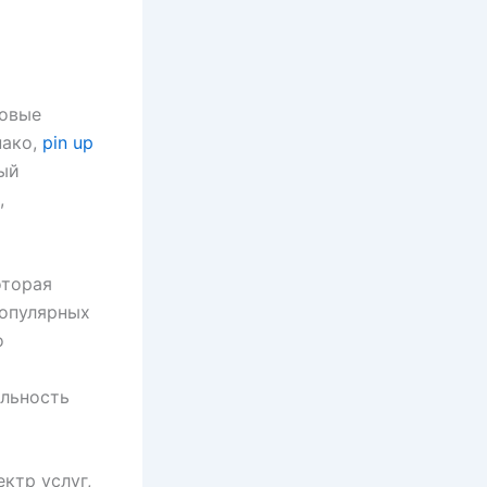
новые
нако,
pin up
рый
,
оторая
популярных
о
альность
ктр услуг,