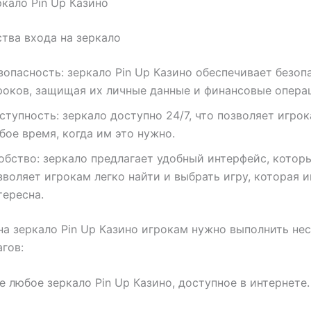
ркало Pin Up Казино
тва входа на зеркало
зопасность: зеркало Pin Up Казино обеспечивает безоп
роков, защищая их личные данные и финансовые опера
ступность: зеркало доступно 24/7, что позволяет игрок
бое время, когда им это нужно.
обство: зеркало предлагает удобный интерфейс, котор
зволяет игрокам легко найти и выбрать игру, которая 
тересна.
на зеркало Pin Up Казино игрокам нужно выполнить не
гов:
 любое зеркало Pin Up Казино, доступное в интернете.