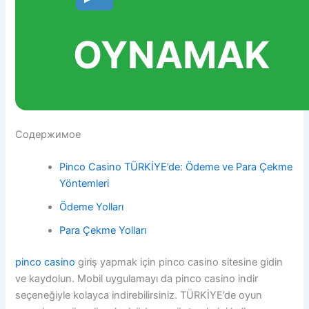
OYNAMAK
Содержимое
Pinco Casino TÜRKİYE’de: Ödeme ve Para Çekme
Yöntemleri
Ödeme Yolları
Para Çekme Yolları
pinco casino
giriş yapmak için pinco casino sitesine gidin
ve kaydolun. Mobil uygulamayı da pinco casino indir
seçeneğiyle kolayca indirebilirsiniz. TÜRKİYE’de oyun