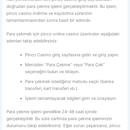
doğrudan para çekme işlemi gerçekleştirmektir. Bu işlem,
pinco casino indirme ve kaydolma sürecinin
tamamlanmasından sonra basit bir adımdır.
Para çekmek için pinco online casino üzerinden aşağıdaki
adımları takip edebilirsiniz:
Pinco Casino giriş sayfasına gidin ve giriş yapın.
Menüden “Para Çekme” veya “Para Çek”
seçeneğini bulun ve tıklayın.
Para çekmek istediğiniz metodu seçin (banka
transferi, kart transferi vb.).
İşlemi tamamlayacak bilgileri girin ve onaylayın.
Para çekme işlemi genellikle 24-48 saat içinde
gerçekleştirilir. Bu süre zarfında para çekme işleminizin
durumunu takip edebilirsiniz. Eğer sorun yaşarsanız, pinco