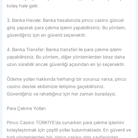
kolay hale gelir.
3. Banka Havale: Banka hesabınızla pinco casino güncel
giriş yaparak para çekme işlemi yapabilirsiniz. Bu yöntem,
güvenliğiniz için en güvenli seçenektir.
4. Banka Transfer: Banka transferi ile para çekme işlemi
yapabilirsiniz. Bu yöntem, diğer yöntemlerden biraz daha
uzun sürebilir ancak güvenliği açısından en iyi seçenektir.
Ödeme yolları hakkında herhangi bir sorunuz varsa, pinco
casino destek ekibimizle iletişime geçebilirsiniz.
Güvenliğiniz ve rahatlığınız için her zaman buradayız.
Para Çekme Yolları
Pinco Casino TÜRKİYE’da oynarken para çekme işlemini
kolaylaştırmak için çeşitli yollar bulunmaktadır. En güvenli ve
hızlı yöntemlerden biri, pinco casino giriş sayfasından