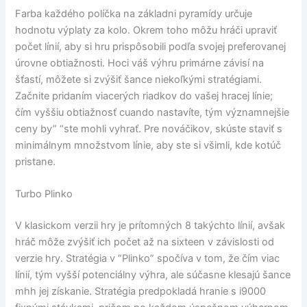
Farba každého políčka na základni pyramídy určuje
hodnotu výplaty za kolo. Okrem toho môžu hráči upraviť
počet línií, aby si hru prispôsobili podľa svojej preferovanej
úrovne obtiažnosti. Hoci váš výhru primárne závisí na
šťastí, môžete si zvýšiť šance niekoľkými stratégiami.
Začnite pridaním viacerých riadkov do vašej hracej línie;
čím vyššiu obtiažnosť cuando nastavíte, tým významnejšie
ceny by” “ste mohli vyhrať. Pre nováčikov, skúste staviť s
minimálnym množstvom línie, aby ste si všimli, kde kotúč
pristane.
Turbo Plinko
V klasickom verzii hry je prítomných 8 takýchto línií, avšak
hráč môže zvýšiť ich počet až na sixteen v závislosti od
verzie hry. Stratégia v “Plinko” spočíva v tom, že čím viac
línií, tým vyšší potenciálny výhra, ale súčasne klesajú šance
mhh jej získanie. Stratégia predpokladá hranie s i9000