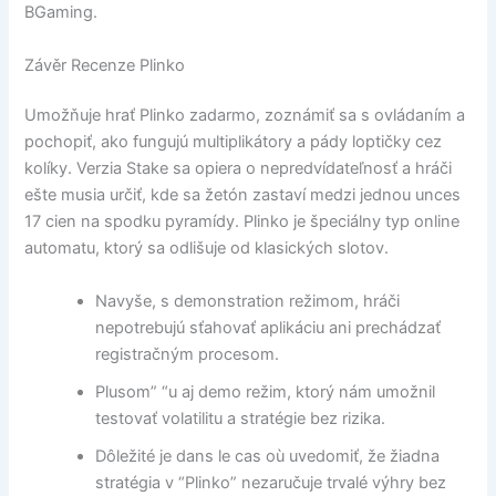
BGaming.
Závěr Recenze Plinko
Umožňuje hrať Plinko zadarmo, zoznámiť sa s ovládaním a
pochopiť, ako fungujú multiplikátory a pády loptičky cez
kolíky. Verzia Stake sa opiera o nepredvídateľnosť a hráči
ešte musia určiť, kde sa žetón zastaví medzi jednou unces
17 cien na spodku pyramídy. Plinko je špeciálny typ online
automatu, ktorý sa odlišuje od klasických slotov.
Navyše, s demonstration režimom, hráči
nepotrebujú sťahovať aplikáciu ani prechádzať
registračným procesom.
Plusom” “u aj demo režim, ktorý nám umožnil
testovať volatilitu a stratégie bez rizika.
Dôležité je dans le cas où uvedomiť, že žiadna
stratégia v “Plinko” nezaručuje trvalé výhry bez