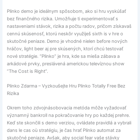
Plinko demo je ideálnym spôsobom, ako si hru vyskúšať
bez finančného rizika. Umožňuje ti experimentovať s
nastaveniami stávok, rizika a počtu radov, pričom získavaš
cennú skúsenosť, ktorú neskôr využiješ sixth is v hre o
skutočné peniaze. Demo je vhodné nielen before nových
hráčov, light beer aj pre skúsených, ktorí chcú testovať
nové stratégie. “Plinko” je hra, kde sa mieša zábava a
arkádové prvky, preslávená americkou televíznou show
“The Cost is Right”.
Plinko Zdarma – Vyzkoušejte Hru Plinko Totally Free Bez
Rizika
Okrem toho zdvojnásobovacia metóda môže vyžadovať
významný bankroll na pokračovanie hry po každej prehre.
Keď ste skončili s demo verziou, ovládate pravidlá a vybrali
dans le cas où stratégiu, je čas hrať Plinko automat za
skutočné peniaze. Avšak, aby social fear vaše stávky