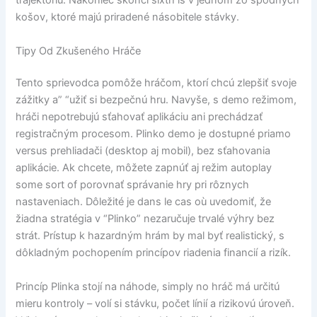
trajektóriu. Nakoniec skončí sixth is v jednom zo spodných
košov, ktoré majú priradené násobitele stávky.
Tipy Od Zkušeného Hráče
Tento sprievodca pomôže hráčom, ktorí chcú zlepšiť svoje
zážitky a” “užiť si bezpečnú hru. Navyše, s demo režimom,
hráči nepotrebujú sťahovať aplikáciu ani prechádzať
registračným procesom. Plinko demo je dostupné priamo
versus prehliadači (desktop aj mobil), bez sťahovania
aplikácie. Ak chcete, môžete zapnúť aj režim autoplay
some sort of porovnať správanie hry pri rôznych
nastaveniach. Dôležité je dans le cas où uvedomiť, že
žiadna stratégia v “Plinko” nezaručuje trvalé výhry bez
strát. Prístup k hazardným hrám by mal byť realistický, s
dôkladným pochopením princípov riadenia financií a rizík.
Princíp Plinka stojí na náhode, simply no hráč má určitú
mieru kontroly – volí si stávku, počet línií a rizikovú úroveň.