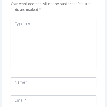
Your email address will not be published.
Required
fields are marked
*
Type
here..
Name*
Email*