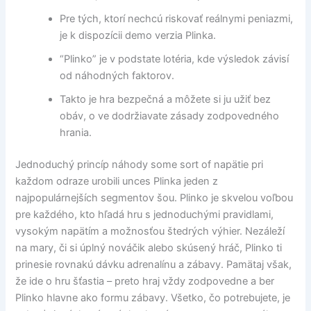
Pre tých, ktorí nechcú riskovať reálnymi peniazmi,
je k dispozícii demo verzia Plinka.
“Plinko” je v podstate lotéria, kde výsledok závisí
od náhodných faktorov.
Takto je hra bezpečná a môžete si ju užiť bez
obáv, o ve dodržiavate zásady zodpovedného
hrania.
Jednoduchý princíp náhody some sort of napätie pri
každom odraze urobili unces Plinka jeden z
najpopulárnejších segmentov šou. Plinko je skvelou voľbou
pre každého, kto hľadá hru s jednoduchými pravidlami,
vysokým napätím a možnosťou štedrých výhier. Nezáleží
na mary, či si úplný nováčik alebo skúsený hráč, Plinko ti
prinesie rovnakú dávku adrenalínu a zábavy. Pamätaj však,
že ide o hru šťastia – preto hraj vždy zodpovedne a ber
Plinko hlavne ako formu zábavy. Všetko, čo potrebujete, je