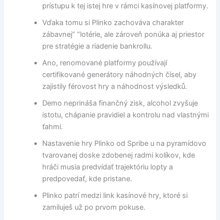
prístupu k tej istej hre v rámci kasínovej platformy.
Vďaka tomu si Plinko zachováva charakter
zábavnej” “lotérie, ale zároveň ponúka aj priestor
pre stratégie a riadenie bankrollu.
Ano, renomované platformy používají
certifikované generátory náhodných čísel, aby
zajistily férovost hry a náhodnost výsledků.
Demo neprináša finančný zisk, alcohol zvyšuje
istotu, chápanie pravidiel a kontrolu nad vlastnými
ťahmi.
Nastavenie hry Plinko od Spribe u na pyramídovo
tvarovanej doske zdobenej radmi kolíkov, kde
hráči musia predvídať trajektóriu lopty a
predpovedať, kde pristane.
Plinko patrí medzi link kasínové hry, ktoré si
zamiluješ už po prvom pokuse.