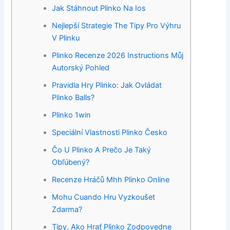
Jak Stáhnout Plinko Na Ios
Nejlepší Strategie The Tipy Pro Výhru
V Plinku
Plinko Recenze 2026 Instructions Můj
Autorský Pohled
Pravidla Hry Plinko: Jak Ovládat
Plinko Balls?
Plinko 1win
Speciální Vlastnosti Plinko Česko
Čo U Plinko A Prečo Je Taký
Obľúbený?
Recenze Hráčů Mhh Plinko Online
Mohu Cuando Hru Vyzkoušet
Zdarma?
Tipy, Ako Hrať Plinko Zodpovedne