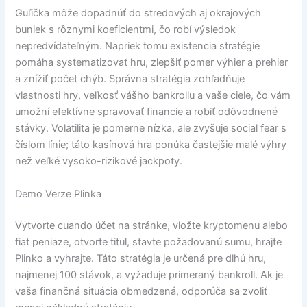
Guľička môže dopadnúť do stredových aj okrajových
buniek s rôznymi koeficientmi, čo robí výsledok
nepredvídateľným. Napriek tomu existencia stratégie
pomáha systematizovať hru, zlepšiť pomer výhier a prehier
a znížiť počet chýb. Správna stratégia zohľadňuje
vlastnosti hry, veľkosť vášho bankrollu a vaše ciele, čo vám
umožní efektívne spravovať financie a robiť odôvodnené
stávky. Volatilita je pomerne nízka, ale zvyšuje social fear s
číslom línie; táto kasínová hra ponúka častejšie malé výhry
než veľké vysoko-rizikové jackpoty.
Demo Verze Plinka
Vytvorte cuando účet na stránke, vložte kryptomenu alebo
fiat peniaze, otvorte titul, stavte požadovanú sumu, hrajte
Plinko a vyhrajte. Táto stratégia je určená pre dlhú hru,
najmenej 100 stávok, a vyžaduje primeraný bankroll. Ak je
vaša finančná situácia obmedzená, odporúča sa zvoliť