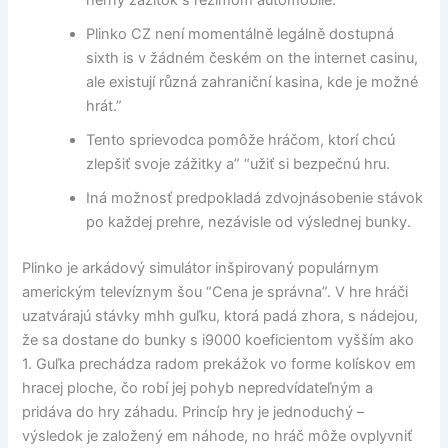
herný zážitok s režimom automobile.
Plinko CZ není momentálně legálně dostupná
sixth is v žádném českém on the internet casinu,
ale existují různá zahraniční kasina, kde je možné
hrát.”
Tento sprievodca pomôže hráčom, ktorí chcú
zlepšiť svoje zážitky a” “užiť si bezpečnú hru.
Iná možnosť predpokladá zdvojnásobenie stávok
po každej prehre, nezávisle od výslednej bunky.
Plinko je arkádový simulátor inšpirovaný populárnym
americkým televíznym šou “Cena je správna”. V hre hráči
uzatvárajú stávky mhh guľku, ktorá padá zhora, s nádejou,
že sa dostane do bunky s i9000 koeficientom vyšším ako
1. Guľka prechádza radom prekážok vo forme kolískov em
hracej ploche, čo robí jej pohyb nepredvídateľným a
pridáva do hry záhadu. Princíp hry je jednoduchý –
výsledok je založený em náhode, no hráč môže ovplyvniť