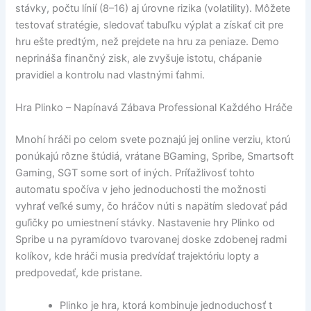
stávky, počtu línií (8–16) aj úrovne rizika (volatility). Môžete
testovať stratégie, sledovať tabuľku výplat a získať cit pre
hru ešte predtým, než prejdete na hru za peniaze. Demo
neprináša finančný zisk, ale zvyšuje istotu, chápanie
pravidiel a kontrolu nad vlastnými ťahmi.
Hra Plinko – Napínavá Zábava Professional Každého Hráče
Mnohí hráči po celom svete poznajú jej online verziu, ktorú
ponúkajú rôzne štúdiá, vrátane BGaming, Spribe, Smartsoft
Gaming, SGT some sort of iných. Príťažlivosť tohto
automatu spočíva v jeho jednoduchosti the možnosti
vyhrať veľké sumy, čo hráčov núti s napätím sledovať pád
guľičky po umiestnení stávky. Nastavenie hry Plinko od
Spribe u na pyramídovo tvarovanej doske zdobenej radmi
kolíkov, kde hráči musia predvídať trajektóriu lopty a
predpovedať, kde pristane.
Plinko je hra, ktorá kombinuje jednoduchosť t