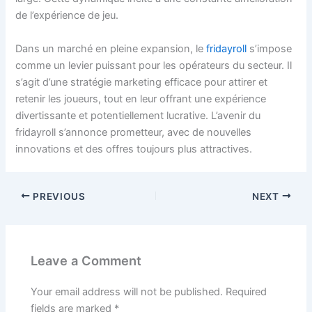
de l’expérience de jeu.
Dans un marché en pleine expansion, le
fridayroll
s’impose
comme un levier puissant pour les opérateurs du secteur. Il
s’agit d’une stratégie marketing efficace pour attirer et
retenir les joueurs, tout en leur offrant une expérience
divertissante et potentiellement lucrative. L’avenir du
fridayroll s’annonce prometteur, avec de nouvelles
innovations et des offres toujours plus attractives.
PREVIOUS
NEXT
Leave a Comment
Your email address will not be published.
Required
fields are marked
*