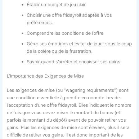
Établir un budget de jeu clair.
Choisir une offre fridayroll adaptée à vos
préférences.
Comprendre les conditions de l’offre.
Gérer ses émotions et éviter de jouer sous le coup
de la colère ou de la frustration.
Savoir quand s’arrêter et encaisser ses gains.
L’Importance des Exigences de Mise
Les exigences de mise (ou “wagering requirements”) sont
une condition essentielle à prendre en compte lors de
l’acceptation d’une offre fridayroll. Elles indiquent le nombre
de fois que vous devez miser le montant du bonus (et
parfois le montant du dépôt) avant de pouvoir retirer vos
gains. Plus les exigences de mise sont élevées, plus il sera
difficile de retirer vos gains. Il est donc important de les