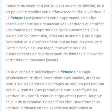
L’attente du week-end est souvent source de fébrilité, et si
on pouvait intensifier cette effervescence dès le vendredi ?
Le
fridayroll
est justement cette opportunité, une offre
spéciale conçue pour rehausser vos vendredis et amplifier
vos chances de remporter des gains substantiels. Plus
qu’une simple promotion, c’est une invitation à prolonger
l’excitation et le divertissement tout au long du week-end.
Cette initiative est une façon innovante pour les
établissements de divertissement de fidéliser leur clientèle
et d’attirer de nouveaux joueurs.
En quoi consiste précisément le
fridayroll
? Il s’agit
généralement d’offres promotionnelles variées, allant de
bonus sur les dépôts à des tirages au sort, en passant par
des jeux gratuits. Ces promotions sont spécifiques au
vendredi et visent à créer un engouement particulier pour
ce jour de la semaine. L’objectif est clair : transformer un
vendredi ordinaire en une expérience mémorable et