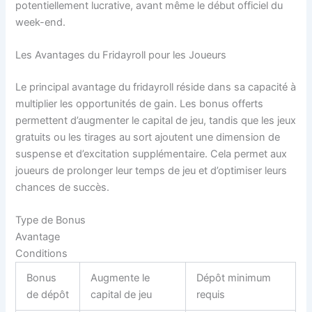
potentiellement lucrative, avant même le début officiel du
week-end.
Les Avantages du Fridayroll pour les Joueurs
Le principal avantage du fridayroll réside dans sa capacité à
multiplier les opportunités de gain. Les bonus offerts
permettent d’augmenter le capital de jeu, tandis que les jeux
gratuits ou les tirages au sort ajoutent une dimension de
suspense et d’excitation supplémentaire. Cela permet aux
joueurs de prolonger leur temps de jeu et d’optimiser leurs
chances de succès.
Type de Bonus
Avantage
Conditions
Bonus
Augmente le
Dépôt minimum
de dépôt
capital de jeu
requis