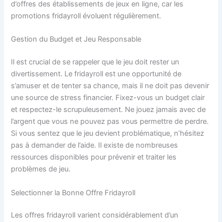
d’offres des établissements de jeux en ligne, car les
promotions fridayroll évoluent régulièrement.
Gestion du Budget et Jeu Responsable
Il est crucial de se rappeler que le jeu doit rester un
divertissement. Le fridayroll est une opportunité de
s’amuser et de tenter sa chance, mais il ne doit pas devenir
une source de stress financier. Fixez-vous un budget clair
et respectez-le scrupuleusement. Ne jouez jamais avec de
l’argent que vous ne pouvez pas vous permettre de perdre.
Si vous sentez que le jeu devient problématique, n’hésitez
pas à demander de l’aide. Il existe de nombreuses
ressources disponibles pour prévenir et traiter les
problèmes de jeu.
Selectionner la Bonne Offre Fridayroll
Les offres fridayroll varient considérablement d’un