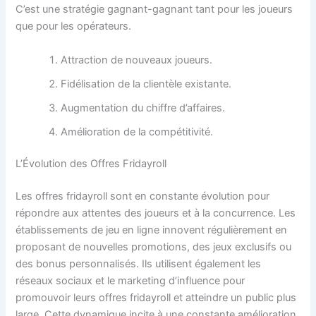
C’est une stratégie gagnant-gagnant tant pour les joueurs
que pour les opérateurs.
Attraction de nouveaux joueurs.
Fidélisation de la clientèle existante.
Augmentation du chiffre d’affaires.
Amélioration de la compétitivité.
L’Évolution des Offres Fridayroll
Les offres fridayroll sont en constante évolution pour
répondre aux attentes des joueurs et à la concurrence. Les
établissements de jeu en ligne innovent régulièrement en
proposant de nouvelles promotions, des jeux exclusifs ou
des bonus personnalisés. Ils utilisent également les
réseaux sociaux et le marketing d’influence pour
promouvoir leurs offres fridayroll et atteindre un public plus
large. Cette dynamique incite à une constante amélioration