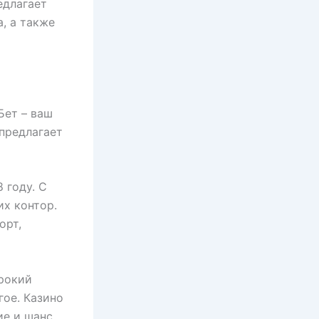
едлагает
, а также
Бет – ваш
 предлагает
 году. С
их контор.
орт,
ирокий
гое. Казино
ие и шанс