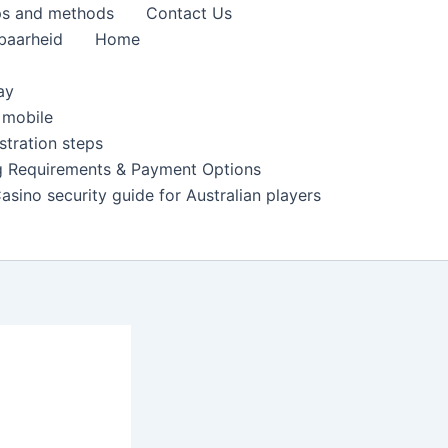
eps and methods
Contact Us
baarheid
Home
ay
e mobile
stration steps
ng Requirements & Payment Options
sino security guide for Australian players