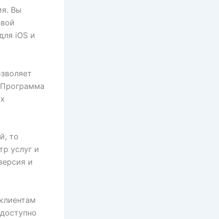
я. Вы
свой
для iOS и
озволяет
. Программа
ых
й, то
тр услуг и
версия и
 клиентам
 доступно