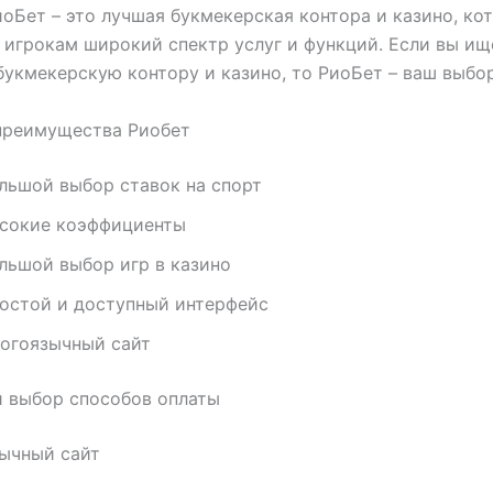
иоБет – это лучшая букмекерская контора и казино, ко
 игрокам широкий спектр услуг и функций. Если вы ищ
укмекерскую контору и казино, то РиоБет – ваш выбор
преимущества Риобет
льшой выбор ставок на спорт
сокие коэффициенты
льшой выбор игр в казино
остой и доступный интерфейс
огоязычный сайт
 выбор способов оплаты
ычный сайт