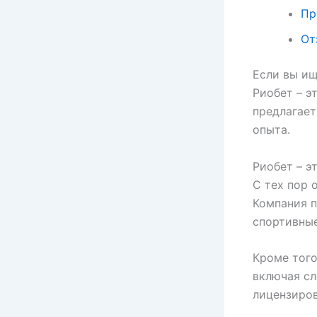
Пр
От
Если вы ищ
Риобет – э
предлагает
опыта.
Риобет – э
С тех пор 
Компания п
спортивные
Кроме того
включая сл
лицензиро