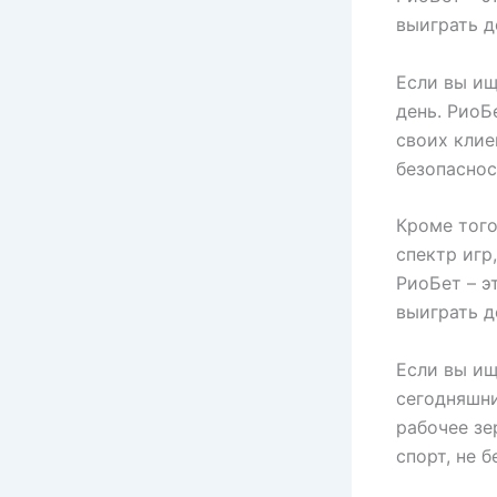
выиграть д
Если вы ищ
день. РиоБ
своих клие
безопаснос
Кроме того
спектр игр
РиоБет – э
выиграть д
Если вы ищ
сегодняшни
рабочее зе
спорт, не 