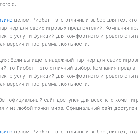
ndroid.
азино
целом, Риобет – это отличный выбор для тех, кт
артнер для своих игровых предпочтений. Компания пр
ектр услуг и функций для комфортного игрового опыта
ая версия и программа лояльности.
ия: Если вы ищете надежный партнер для своих игро
ий, то Риобет – это отличный выбор. Компания предлаг
ектр услуг и функций для комфортного игрового опыта
ая версия и программа лояльности.
бет официальный сайт доступен для всех, кто хочет иг
я и из любой точки мира. Официальный сайт доступен 
азино
целом, Риобет – это отличный выбор для тех, кт