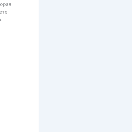
торая
ете
.