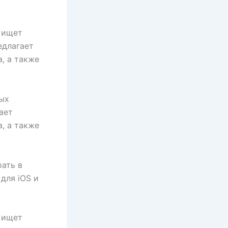
о ищет
едлагает
, а также
вых
ает
, а также
рать в
для iOS и
о ищет