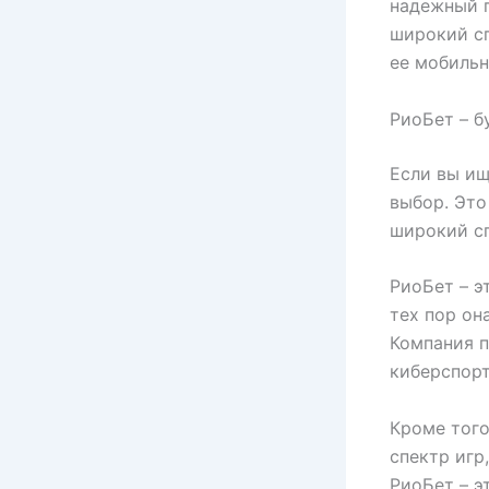
надежный п
широкий сп
ее мобильн
РиоБет – б
Если вы ищ
выбор. Это
широкий сп
РиоБет – э
тех пор он
Компания п
киберспорт
Кроме того
спектр игр
РиоБет – э