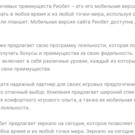
ючевых преимуществ Риобет – это его мобильная верси
ать в любое время и из любой точки мира, используя 
ли планшет. Мобильная версия сайта Риобет доступна 
же предлагает свою программу лояльности, которая п
олучать бонусы и преимущества за свою фидельность
 включает в себя различные уровни, каждый из котор
 свои преимущества.
ете надежный партнер для своих игровых предпочтени
то отличный выбор. Компания предлагает широкий спек
я комфортного игрового опыта, а также ее мобильная 
лояльности.
бет предлагает зеркало на сегодня, которое позволяет
юбое время и из любой точки мира. Зеркало на сегодня