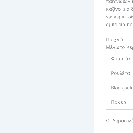
παιχνιδιών 
καζίνο μια
savaspin, δ
εμπειρία π
Παιχνίδι
Μέγιστο Κέ
Φρουτάκι
Ρουλέτα
Blackjack
Πόκερ
Οι Δημοφιλέ