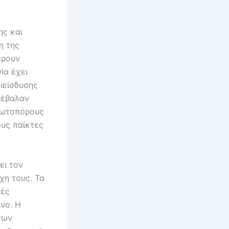
ης και
η της
έρουν
ία έχει
ιείσδυσης
νέβαλαν
πρωτοπόρους
ους παίκτες
ει τον
χη τους. Τα
κές
ίνο. Η
των