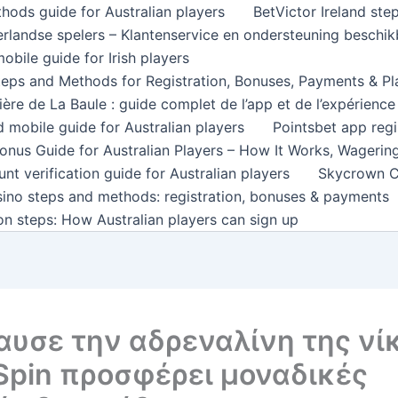
hods guide for Australian players
BetVictor Ireland st
landse spelers – Klantenservice en ondersteuning beschik
bile guide for Irish players
teps and Methods for Registration, Bonuses, Payments & Pl
ière de La Baule : guide complet de l’app et de l’expérienc
 mobile guide for Australian players
Pointsbet app regi
onus Guide for Australian Players – How It Works, Wageri
t verification guide for Australian players
Skycrown Ca
ino steps and methods: registration, bonuses & payments
on steps: How Australian players can sign up
υσε την αδρεναλίνη της νί
Spin προσφέρει μοναδικές