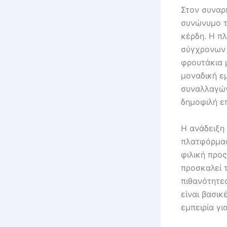
Στον συναρ
συνώνυμο τη
κέρδη. Η π
σύγχρονων 
φρουτάκια μ
μοναδική ε
συναλλαγών
δημοφιλή επ
Η ανάδειξη
πλατφόρμας
φιλική προς
προσκαλεί 
πιθανότητε
είναι βασικ
εμπειρία γι