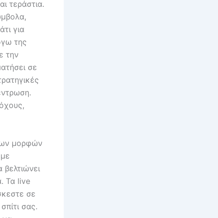
αι τεράστια.
ύμβολα,
άτι για
όγω της
ε την
ματήσει σε
στρατηγικές
έντρωση.
ρόχους,
νέων μορφών
 με
 βελτιώνει
 Τα live
σκεστε σε
σπίτι σας.