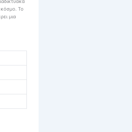
διαδικτυακά
 κόσμο. Το
ρει μια