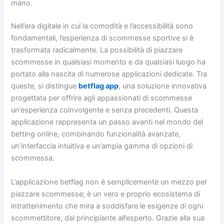
mano.
Nell’era digitale in cui la comodità e l’accessibilità sono
fondamentali, l’esperienza di scommesse sportive si è
trasformata radicalmente. La possibilità di piazzare
scommesse in qualsiasi momento e da qualsiasi luogo ha
portato alla nascita di numerose applicazioni dedicate. Tra
queste, si distingue
betflag app
, una soluzione innovativa
progettata per offrire agli appassionati di scommesse
un’esperienza coinvolgente e senza precedenti. Questa
applicazione rappresenta un passo avanti nel mondo del
betting online, combinando funzionalità avanzate,
un’interfaccia intuitiva e un’ampia gamma di opzioni di
scommessa.
L’applicazione betflag non è semplicemente un mezzo per
piazzare scommesse; è un vero e proprio ecosistema di
intrattenimento che mira a soddisfare le esigenze di ogni
scommettitore, dal principiante all’esperto. Grazie alla sua