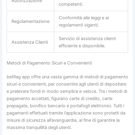
Autorizzazione
competenti.
Conformità alle leggi e ai
Regolamentazione
regolamenti vigenti.
Servizio di assistenza clienti
Assistenza Clienti
efficiente e disponibile.
Metodi di Pagamento Sicuri e Convenienti
betflag app offre una vasta gamma di metodi di pagamento
sicuri e convenienti, per consentire agli utenti di depositare
e prelevare fondi in modo semplice e veloce. Tra i metodi di
pagamento accettati, figurano carte di credito, carte
prepagate, bonifico bancario e portafogli elettronici. Tutti i
pagamenti effettuati tramite l’applicazione sono protetti da
misure di sicurezza all’avanguardia, al fine di garantire la
massima tranquillità degli utenti.