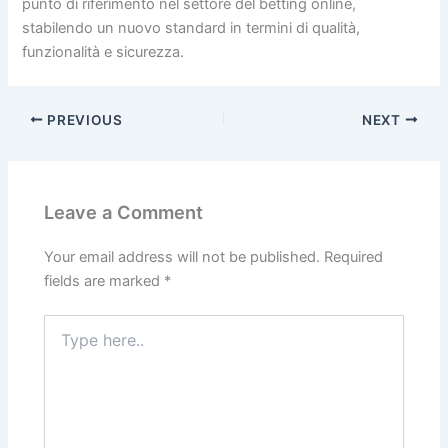
punto di riferimento nel settore del betting online,
stabilendo un nuovo standard in termini di qualità,
funzionalità e sicurezza.
PREVIOUS
NEXT
Leave a Comment
Your email address will not be published.
Required
fields are marked
*
Type
here..