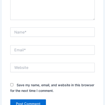
Name*
Email*
Website
Save my name, email, and website in this browser
for the next time I comment.