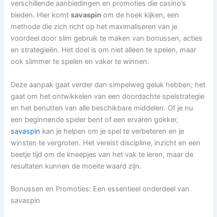
verschillende aanbiedingen en promoties die casino’s
bieden. Hier komt
savaspin
om de hoek kijken, een
methode die zich richt op het maximaliseren van je
voordeel door slim gebruik te maken van bonussen, acties
en strategieën. Het doel is om niet alleen te spelen, maar
ook slimmer te spelen en vaker te winnen.
Deze aanpak gaat verder dan simpelweg geluk hebben; het
gaat om het ontwikkelen van een doordachte spelstrategie
en het benutten van alle beschikbare middelen. Of je nu
een beginnende speler bent of een ervaren gokker,
savaspin
kan je helpen om je spel te verbeteren en je
winsten te vergroten. Het vereist discipline, inzicht en een
beetje tijd om de kneepjes van het vak te leren, maar de
resultaten kunnen de moeite waard zijn.
Bonussen en Promoties: Een essentieel onderdeel van
savaspin