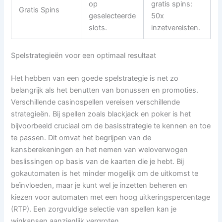
op
gratis spins:
Gratis Spins
geselecteerde
50x
slots.
inzetvereisten.
Spelstrategieën voor een optimaal resultaat
Het hebben van een goede spelstrategie is net zo
belangrijk als het benutten van bonussen en promoties.
Verschillende casinospellen vereisen verschillende
strategieën. Bij spellen zoals blackjack en poker is het
bijvoorbeeld cruciaal om de basisstrategie te kennen en toe
te passen. Dit omvat het begrijpen van de
kansberekeningen en het nemen van weloverwogen
beslissingen op basis van de kaarten die je hebt. Bij
gokautomaten is het minder mogelijk om de uitkomst te
beïnvloeden, maar je kunt wel je inzetten beheren en
kiezen voor automaten met een hoog uitkeringspercentage
(RTP). Een zorgvuldige selectie van spellen kan je
winkansen aanzienlijk vergroten.