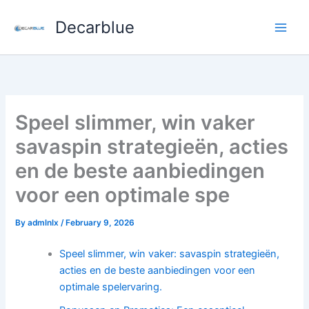
Skip
Decarblue
to
content
Speel slimmer, win vaker
savaspin strategieën, acties
en de beste aanbiedingen
voor een optimale spe
By
admlnlx
/
February 9, 2026
Speel slimmer, win vaker: savaspin strategieën,
acties en de beste aanbiedingen voor een
optimale spelervaring.