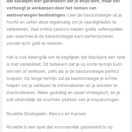
dat savaspin niet garandeert dat je altijd wint, maar het
verhoogt je winkansen door het nemen van
weloverwogen beslissingen.
Leer de basisstrategie uit je
hoofd en oefen deze regelmatig om je vaardigheden te
verbeteren. Veel online casino’s bieden gratis oefenspellen
aan waarmee je de basisstrategie kunt perfectioneren
zonder echt geld te riskeren.
Het is ook belangrijk om te begrijpen dat blackjack een spel
is met variabiliteit. Dit betekent dat je op korte termijn kunt
winnen of verliezen, zelfs als je de basisstrategie perfect
toepast. Op lange termijn zal de basisstrategie je echter
helpen om je verliezen te minimaliseren en je winsten te
maximaliseren. Wees geduldig en speel strategisch, en je
zult uiteindelijk de vruchten plukken van je inspanningen.
Roulette Strategieën: Risico’s en Kansen
Roulette is een spel dat voornamelijk gebaseerd is op