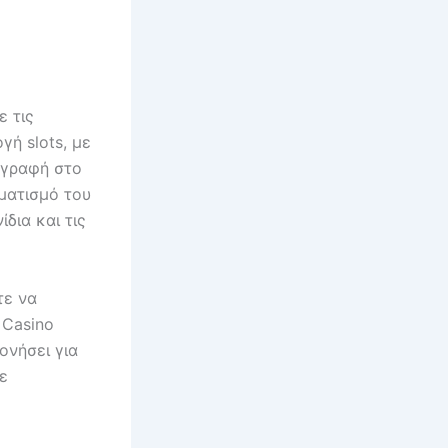
ε τις
γή slots, με
γγραφή στο
ματισμό του
δια και τις
τε να
 Casino
ονήσει για
τε