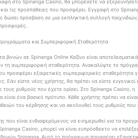
ραφή στο Spinanga Casino, θα μπορέσετε να εξερευνήσετε
και τις προσπάθειες που προσφέρει. Εγγραφή στο Spinan
ς δώσει πρόσβαση σε μια εκπληκτική συλλογή παιχνιδιών, 
προσφορές.
ρογράμματα και Συμπεριφορική Σταθερότητα
α βονών σε Spinanga Online Καζίνο είναι αποτελεσματικά
ν τη συμπεριφορική σταθερότητα. Ανακαλύψτε το πρόγρ
που προσφέρει εξαιρετικές συμπεριφορικές σταθερότητα γ
ς. Εάν είστε νέος χρήστης, θα πρέπει να είστε ευγενικοί 
 τους ρυθμούς που έχετε ορίσει. Στο Spinanga Casino, η
 είναι ένα βασικό πρότυπο. Κάθε χρήστης πρέπει να είνα
θειών του κέρδησης και να ακολουθεί τους ρυθμούς που έ
ης που είναι ενδιαφερόμενος να ενημερωθεί για τα προγ
pinanga Casino, μπορεί να είναι ευπρόσδεκτο να επιλέξει
βονών Spinanga. Αυτό το πρόγραμμα προσφέρει εξαιρετι