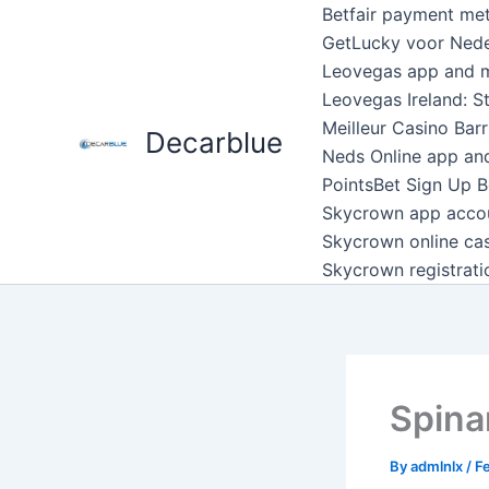
Skip
Betfair payment met
to
GetLucky voor Neder
content
Leovegas app and mo
Leovegas Ireland: S
Meilleur Casino Barr
Decarblue
Neds Online app and
PointsBet Sign Up B
Skycrown app accoun
Skycrown online cas
Skycrown registrati
Spina
By
admlnlx
/
F