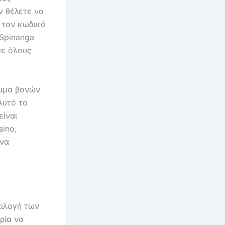
ν θέλετε να
ι τον κωδικό
Spinanga
σε όλους
μμα βονών
Αυτό το
είναι
sino,
 να
πιλογή των
ιρία να