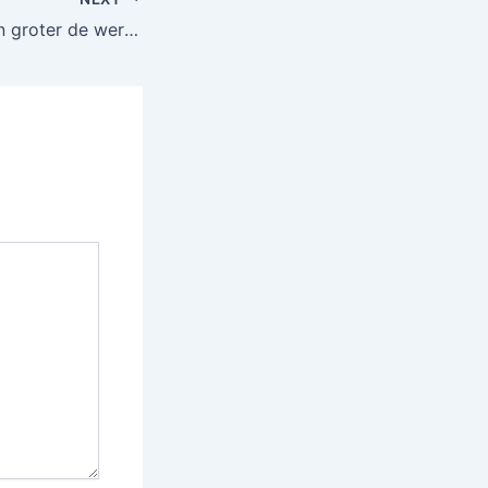
Speel slimmer, win groter de wereld van casino napoleon games onthuld