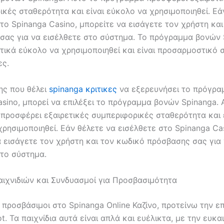
κές σταθερότητα και είναι εύκολο να χρησιμοποιηθεί. Εά
το Spinanga Casino, μπορείτε να εισάγετε τον χρήστη κα
σας για να εισέλθετε στο σύστημα. Το πρόγραμμα βονών 
ετικά εύκολο να χρησιμοποιηθεί και είναι προσαρμοστικό 
ες.
ης που θέλει
spinanga κριτικες
να εξερευνήσει το πρόγρα
sino, μπορεί να επιλέξει το πρόγραμμα βονών Spinanga. 
προσφέρει εξαιρετικές συμπεριφορικές σταθερότητα και 
ρησιμοποιηθεί. Εάν θέλετε να εισέλθετε στο Spinanga Ca
α εισάγετε τον χρήστη και τον κωδικό πρόσβασης σας για
στο σύστημα.
αιχνιδιών και Συνδυασμοί για Προσβασιμότητα
ε προσβάσιμοι στο Spinanga Online Καζίνο, προτείνω την ε
ot. Τα παιχνίδια αυτά είναι απλά και ευέλικτα, με την ευκα