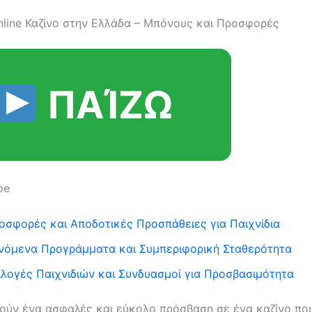
nline Καζίνο στην Ελλάδα – Μπόνους και Προσφορές
ΠΑΊΖΩ
ое
οσφορές και Αποδοτικές Προσπάθειες για Παιχνίδια
νόμενα Προγράμματα και Συμπεριφορική Σταθερότητα
ιλογές Παιχνιδιών και Συνδυασμοί για Προσβασιμότητα
ητούν ένα ασφαλές και εύκολο πρόσβαση σε ένα καζίνο πο