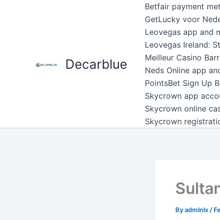
Skip
Betfair payment met
to
GetLucky voor Neder
content
Leovegas app and mo
Leovegas Ireland: S
Meilleur Casino Barr
Decarblue
Neds Online app and
PointsBet Sign Up B
Skycrown app accoun
Skycrown online cas
Skycrown registrati
Sulta
By
admlnlx
/
Fe