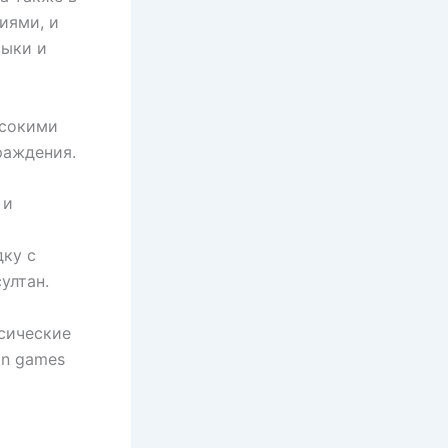
иями, и
выки и
ысокими
раждения.
 и
дку с
ултан.
ссические
an games