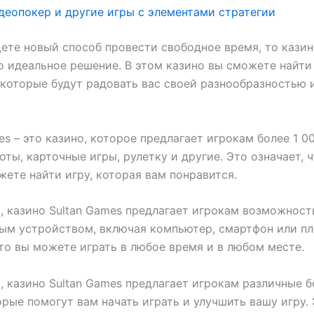
деопокер и другие игры с элементами стратегии
ете новый способ провести свободное время, то казин
о идеальное решение. В этом казино вы сможете найт
 которые будут радовать вас своей разнообразностью 
es – это казино, которое предлагает игрокам более 1 00
оты, карточные игры, рулетку и другие. Это означает, 
жете найти игру, которая вам понравится.
, казино Sultan Games предлагает игрокам возможность
ым устройством, включая компьютер, смартфон или пл
что вы можете играть в любое время и в любом месте.
, казино Sultan Games предлагает игрокам различные 
орые помогут вам начать играть и улучшить вашу игру.