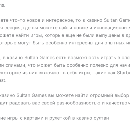
ns.
ете что-то новое и интересное, то в казино Sultan Gam
я секция, где вы можете найти новые и инновационные
ожете найти игры, которые еще не были выпущены в д
которые могут быть особенно интересны для опытных и
, в казино Sultan Games есть возможность играть в сло
и спинами, что может быть особенно полезно для на
екоторые из них включают в себя игры, такие как Starbu
st.
 казино Sultan Games вы можете найти огромный выбор 
дут радовать вас своей разнообразностью и качеством
ие игры с картами и рулеткой в казино султан