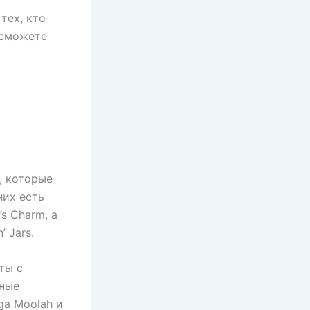
тех, кто
 сможете
, которые
них есть
’s Charm, а
 Jars.
ты с
мные
ga Moolah и