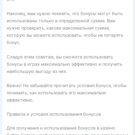
Наконец, вам нужно помнить, что бонусы могут быть
использованы только в определенной сумме. Вам
нужно проверить, какова максимальная сумма,
которую вы можете использовать, чтобы не потерять
бонус.
Следуя этим советам, вы сможете использовать
бонусы в играх максимально эффективно и получить
наибольшую выгоду из них.
Важно! Не забывайте прочитать условия бонуса, чтобы
понимать, как использовать его максимально
эффективно.
Правила и условия использования бонусов
Для получения и использования бонусов в казино