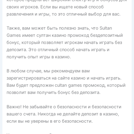
своих игроков. Если вы ищете новый способ
развлечения и игры, то это отличный выбор для вас.
Также, вам может быть полезно знать, что Sultan
Games имеет султан казино промокод бездепозитный
бонус, который позволяет игрокам начать играть без
депозита. Это отличный способ начать играть и
получить опыт игры в казино.
В любом случае, мы рекомендуем вам
зарегистрироваться на сайте казино и начать играть.
Вам будет предложен сultan games промокод, который
позволит вам получить бонус без депозита.
Важно! Не забывайте о безопасности и безопасности
вашего счета. Никогда не делайте депозит в казино,
если вы не уверены в его безопасности.