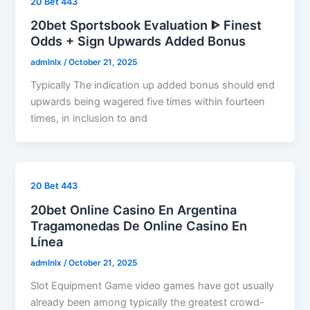
20 Bet 443
20bet Sportsbook Evaluation ᐈ Finest
Odds + Sign Upwards Added Bonus
admlnlx
/
October 21, 2025
Typically The indication up added bonus should end
upwards being wagered five times within fourteen
times, in inclusion to and
20 Bet 443
20bet Online Casino En Argentina
Tragamonedas De Online Casino En
Línea
admlnlx
/
October 21, 2025
Slot Equipment Game video games have got usually
already been among typically the greatest crowd-