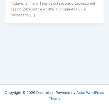
Tuttavia, a fine di il bonus sul secondo deposito del
casinò (50% sottile a 100€ + cinquanta FS), è
necessario […]
Copyright © 2026 Decarblue | Powered by
Astra WordPress
Theme