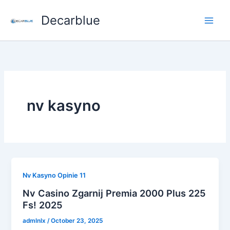
Skip
Decarblue
to
content
nv kasyno
Nv Kasyno Opinie 11
Nv Casino Zgarnij Premia 2000 Plus 225
Fs! 2025
admlnlx
/
October 23, 2025