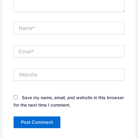
Name*
Email*
Website
Save my name, email, and website in this browser
for the next time I comment.