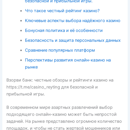
безопасной и прибыльной игры.
Что такое честный рейтинг казино?
Ключевые аспекты выбора надёжного казино
Бонусная политика и её особенности
Безопасность и защита персональных данных
Сравнение популярных платформ
Перспективы развития онлайн-казино на
рынке
Взорви банк: честные обзоры и рейтинги казино на
https://t.me/casino_reyting для безопасной и
прибыльной игры.
В современном мире азартных развлечений выбор
подходящего онлайн-казино может быть непростой
задачей. На рынке представлено огромное количество
площадок, и чтобы не стать жертвой мошенников или