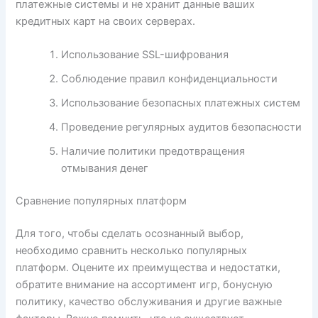
платежные системы и не хранит данные ваших
кредитных карт на своих серверах.
Использование SSL-шифрования
Соблюдение правил конфиденциальности
Использование безопасных платежных систем
Проведение регулярных аудитов безопасности
Наличие политики предотвращения
отмывания денег
Сравнение популярных платформ
Для того, чтобы сделать осознанный выбор,
необходимо сравнить несколько популярных
платформ. Оцените их преимущества и недостатки,
обратите внимание на ассортимент игр, бонусную
политику, качество обслуживания и другие важные