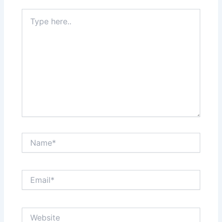
Type
here..
Name*
Email*
Website