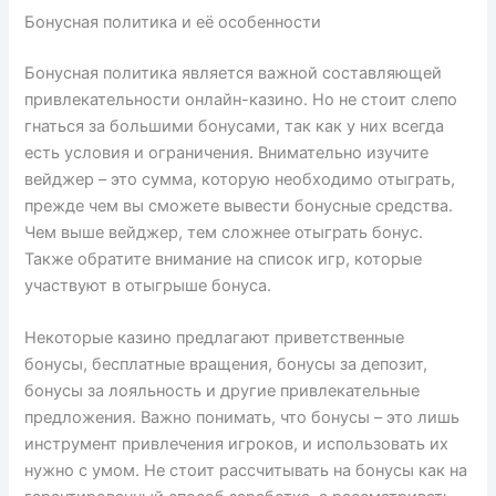
Бонусная политика и её особенности
Бонусная политика является важной составляющей
привлекательности онлайн-казино. Но не стоит слепо
гнаться за большими бонусами, так как у них всегда
есть условия и ограничения. Внимательно изучите
вейджер – это сумма, которую необходимо отыграть,
прежде чем вы сможете вывести бонусные средства.
Чем выше вейджер, тем сложнее отыграть бонус.
Также обратите внимание на список игр, которые
участвуют в отыгрыше бонуса.
Некоторые казино предлагают приветственные
бонусы, бесплатные вращения, бонусы за депозит,
бонусы за лояльность и другие привлекательные
предложения. Важно понимать, что бонусы – это лишь
инструмент привлечения игроков, и использовать их
нужно с умом. Не стоит рассчитывать на бонусы как на