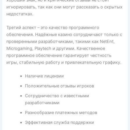
игнорировать, так как они могут рассказать о скрытых
недостатках.
Третий аспект – это качество программного
обеспечения. Надёжные казино сотрудничают только с
проверенными разработчиками, такими как NetEnt,
Microgaming, Playtech и другими. Качественное
программное обеспечение гарантирует честность
игры, стабильную работу и привлекательную графику.
Наличие лицензии
Положительные отзывы игроков
Сотрудничество с известными
разработчиками
Разнообразие платежных методов
Эффективная служба поддержки