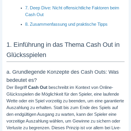
7. Deep Dive: Nicht offensichtliche Faktoren beim
Cash Out
8. Zusammenfassung und praktische Tipps
1. Einführung in das Thema Cash Out in
Glücksspielen
a. Grundlegende Konzepte des Cash Outs: Was
bedeutet es?
Der Begriff
Cash Out
beschreibt im Kontext von Online-
Glücksspielen die Möglichkeit für den Spieler, eine laufende
Wette oder ein Spiel vorzeitig zu beenden, um eine garantierte
Auszahlung zu erhalten. Statt bis zum Ende des Spiels auf
den endgültigen Ausgang zu warten, kann der Spieler eine
vorzeitige Auszahlung wählen, um Gewinne zu sichern oder
Verluste zu begrenzen. Dieses Prinzip ist vor allem bei Live-