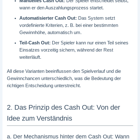
Manuelles Cash Out:
Der Spieler entscheidet selbst,
wann er den Auszahlungsprozess startet.
Automatisierter Cash Out:
Das System setzt
vordefinierte Kriterien, z. B. bei einer bestimmten
Gewinnhöhe, automatisch um.
Teil-Cash Out:
Der Spieler kann nur einen Teil seines
Einsatzes vorzeitig sichern, während der Rest
weiterläuft.
All diese Varianten beeinflussen den Spielverlauf und die
Gewinnchancen unterschiedlich, was die Bedeutung der
richtigen Entscheidung unterstreicht.
2. Das Prinzip des Cash Out: Von der
Idee zum Verständnis
a. Der Mechanismus hinter dem Cash Out: Wann