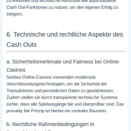
zu erkennen und technische Hilfsmittel wie automatisierte
Cash Out-Funktionen zu nutzen, um den eigenen Erfolg zu
steigern.
6. Technische und rechtliche Aspekte des
Cash Outs
a. Sicherheitsmerkmale und Fairness bei Online-
Casinos
Seriöse Online-Casinos verwenden modernste
Verschlüsselungstechnologien, um die Sicherheit der
Transaktionen und persönlichen Daten zu gewährleisten.
Zudem stellen sie durch transparente technische Systeme
sicher, dass alle Spielausgänge fair und überprüfbar sind. Das
provably fair Prinzip ist hierbei ein zentraler Baustein.
b. Rechtliche Rahmenbedingungen in