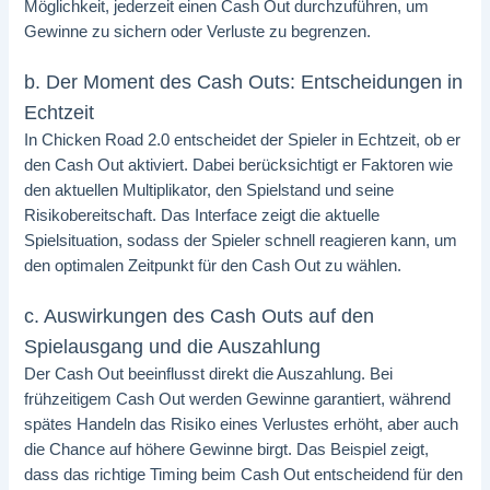
Möglichkeit, jederzeit einen Cash Out durchzuführen, um
Gewinne zu sichern oder Verluste zu begrenzen.
b. Der Moment des Cash Outs: Entscheidungen in
Echtzeit
In Chicken Road 2.0 entscheidet der Spieler in Echtzeit, ob er
den Cash Out aktiviert. Dabei berücksichtigt er Faktoren wie
den aktuellen Multiplikator, den Spielstand und seine
Risikobereitschaft. Das Interface zeigt die aktuelle
Spielsituation, sodass der Spieler schnell reagieren kann, um
den optimalen Zeitpunkt für den Cash Out zu wählen.
c. Auswirkungen des Cash Outs auf den
Spielausgang und die Auszahlung
Der Cash Out beeinflusst direkt die Auszahlung. Bei
frühzeitigem Cash Out werden Gewinne garantiert, während
spätes Handeln das Risiko eines Verlustes erhöht, aber auch
die Chance auf höhere Gewinne birgt. Das Beispiel zeigt,
dass das richtige Timing beim Cash Out entscheidend für den