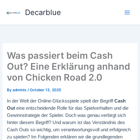
Skip
Decarblue
to
content
Was passiert beim Cash
Out? Eine Erklärung anhand
von Chicken Road 2.0
By
admlnlx
/
October 13, 2025
In der Welt der Online-Glücksspiele spielt der Begriff
Cash
Out
eine entscheidende Rolle für das Spielverhalten und die
Gewinnstrategie der Spieler. Doch was genau verbirgt sich
hinter diesem Begriff? Und warum ist das Verständnis des
Cash Outs so wichtig, um verantwortungsvoll und erfolgreich
zu spielen? Im Folgenden erklären wir die grundlegenden