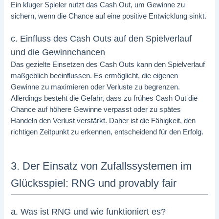
Ein kluger Spieler nutzt das Cash Out, um Gewinne zu
sichern, wenn die Chance auf eine positive Entwicklung sinkt.
c. Einfluss des Cash Outs auf den Spielverlauf
und die Gewinnchancen
Das gezielte Einsetzen des Cash Outs kann den Spielverlauf
maßgeblich beeinflussen. Es ermöglicht, die eigenen
Gewinne zu maximieren oder Verluste zu begrenzen.
Allerdings besteht die Gefahr, dass zu frühes Cash Out die
Chance auf höhere Gewinne verpasst oder zu spätes
Handeln den Verlust verstärkt. Daher ist die Fähigkeit, den
richtigen Zeitpunkt zu erkennen, entscheidend für den Erfolg.
3. Der Einsatz von Zufallssystemen im
Glücksspiel: RNG und provably fair
a. Was ist RNG und wie funktioniert es?