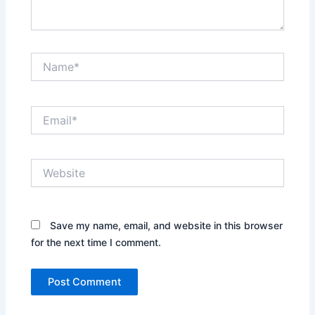
Name*
Email*
Website
Save my name, email, and website in this browser
for the next time I comment.