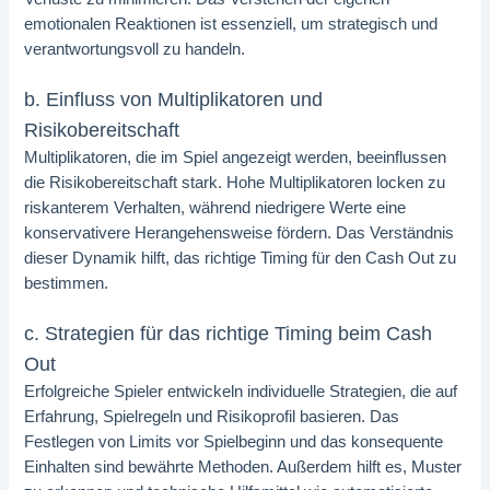
emotionalen Reaktionen ist essenziell, um strategisch und
verantwortungsvoll zu handeln.
b. Einfluss von Multiplikatoren und
Risikobereitschaft
Multiplikatoren, die im Spiel angezeigt werden, beeinflussen
die Risikobereitschaft stark. Hohe Multiplikatoren locken zu
riskanterem Verhalten, während niedrigere Werte eine
konservativere Herangehensweise fördern. Das Verständnis
dieser Dynamik hilft, das richtige Timing für den Cash Out zu
bestimmen.
c. Strategien für das richtige Timing beim Cash
Out
Erfolgreiche Spieler entwickeln individuelle Strategien, die auf
Erfahrung, Spielregeln und Risikoprofil basieren. Das
Festlegen von Limits vor Spielbeginn und das konsequente
Einhalten sind bewährte Methoden. Außerdem hilft es, Muster