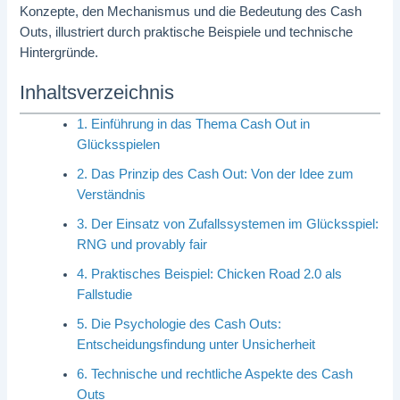
Konzepte, den Mechanismus und die Bedeutung des Cash
Outs, illustriert durch praktische Beispiele und technische
Hintergründe.
Inhaltsverzeichnis
1. Einführung in das Thema Cash Out in
Glücksspielen
2. Das Prinzip des Cash Out: Von der Idee zum
Verständnis
3. Der Einsatz von Zufallssystemen im Glücksspiel:
RNG und provably fair
4. Praktisches Beispiel: Chicken Road 2.0 als
Fallstudie
5. Die Psychologie des Cash Outs:
Entscheidungsfindung unter Unsicherheit
6. Technische und rechtliche Aspekte des Cash
Outs