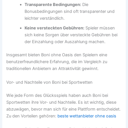
Transparente Bedingungen:
Die
Bonusbedingungen sind oft transparenter und
leichter verständlich.
Keine versteckten Gebühren:
Spieler müssen
sich keine Sorgen über versteckte Gebühren bei
der Einzahlung oder Auszahlung machen.
Insgesamt bieten Boni ohne Oasis den Spielern eine
benutzerfreundlichere Erfahrung, die im Vergleich zu
traditionellen Anbietern an Attraktivität gewinnt.
Vor- und Nachteile von Boni bei Sportwetten
Wie jede Form des Glücksspiels haben auch Boni bei
Sportwetten ihre Vor- und Nachteile. Es ist wichtig, diese
abzuwägen, bevor man sich für eine Plattform entscheidet.
Zu den Vorteilen gehören:
beste wettanbieter ohne oasis