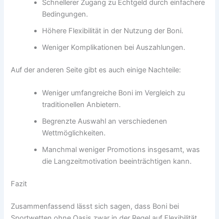
Schnellerer Zugang zu Echtgeld durch einfachere
Bedingungen.
Höhere Flexibilität in der Nutzung der Boni.
Weniger Komplikationen bei Auszahlungen.
Auf der anderen Seite gibt es auch einige Nachteile:
Weniger umfangreiche Boni im Vergleich zu
traditionellen Anbietern.
Begrenzte Auswahl an verschiedenen
Wettmöglichkeiten.
Manchmal weniger Promotions insgesamt, was
die Langzeitmotivation beeinträchtigen kann.
Fazit
Zusammenfassend lässt sich sagen, dass Boni bei
Sportwetten ohne Oasis zwar in der Regel auf Flexibilität