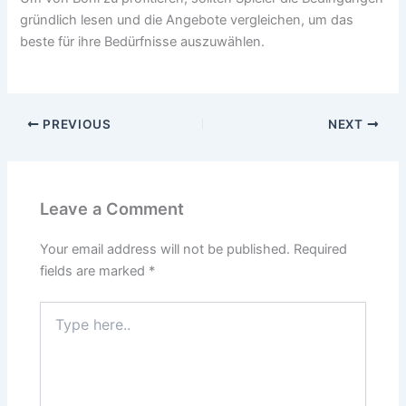
gründlich lesen und die Angebote vergleichen, um das
beste für ihre Bedürfnisse auszuwählen.
PREVIOUS
NEXT
Leave a Comment
Your email address will not be published.
Required
fields are marked
*
Type
here..