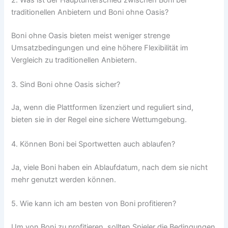
2. Was ist der Hauptunterschied zwischen Boni bei
traditionellen Anbietern und Boni ohne Oasis?
Boni ohne Oasis bieten meist weniger strenge
Umsatzbedingungen und eine höhere Flexibilität im
Vergleich zu traditionellen Anbietern.
3. Sind Boni ohne Oasis sicher?
Ja, wenn die Plattformen lizenziert und reguliert sind,
bieten sie in der Regel eine sichere Wettumgebung.
4. Können Boni bei Sportwetten auch ablaufen?
Ja, viele Boni haben ein Ablaufdatum, nach dem sie nicht
mehr genutzt werden können.
5. Wie kann ich am besten von Boni profitieren?
Um von Boni zu profitieren, sollten Spieler die Bedingungen