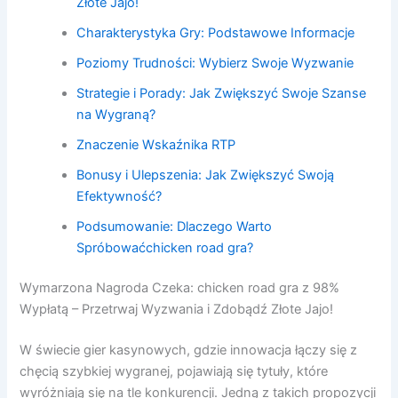
Złote Jajo!
Charakterystyka Gry: Podstawowe Informacje
Poziomy Trudności: Wybierz Swoje Wyzwanie
Strategie i Porady: Jak Zwiększyć Swoje Szanse
na Wygraną?
Znaczenie Wskaźnika RTP
Bonusy i Ulepszenia: Jak Zwiększyć Swoją
Efektywność?
Podsumowanie: Dlaczego Warto
Spróbowaćchicken road gra?
Wymarzona Nagroda Czeka: chicken road gra z 98%
Wypłatą – Przetrwaj Wyzwania i Zdobądź Złote Jajo!
W świecie gier kasynowych, gdzie innowacja łączy się z
chęcią szybkiej wygranej, pojawiają się tytuły, które
wyróżniają się na tle konkurencji. Jedną z takich propozycji