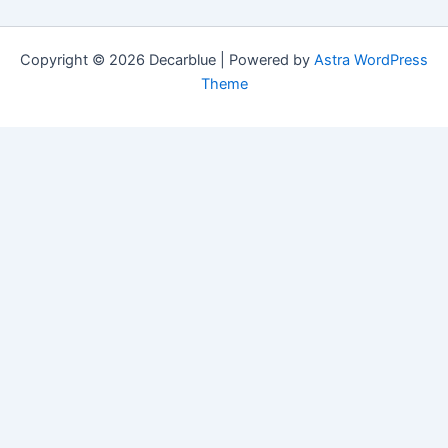
Copyright © 2026 Decarblue | Powered by
Astra WordPress
Theme