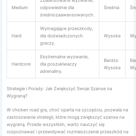
Zbalansowane wyzwanie,
Medium
odpowiednie dla
Średnia
Śr
średniozaawansowanych.
Wymagające przeszkody,
Hard
dla doświadczonych
Wysoka
Wy
graczy.
Ekstremalne wyzwanie,
Bardzo
Ba
Hardcore
dla poszukiwaczy
Wysoka
Wy
adrenaliny.
Strategie i Porady: Jak Zwiększyć Swoje Szanse na
Wygraną?
W chicken road gra, choć oparta na szczęściu, pozwala na
zastosowanie strategii, które mogą zwiększyć szanse na
wygraną. Przede wszystkim, warto nauczyć się
rozpoznawać i przewidywać rozmieszczenie przeszkód na