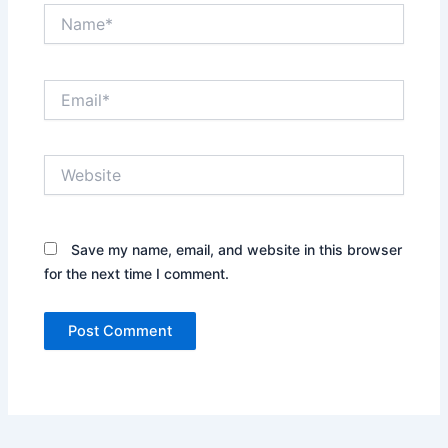
Name*
Email*
Website
Save my name, email, and website in this browser
for the next time I comment.