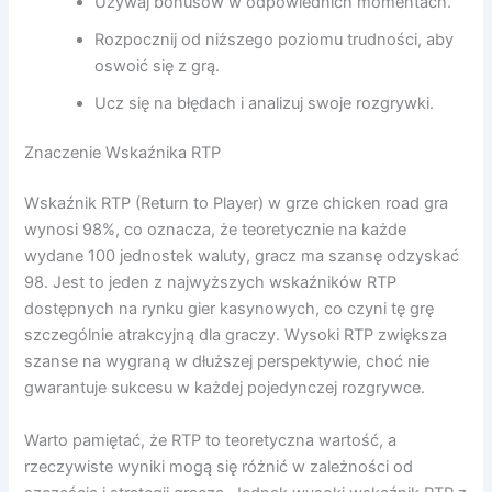
Używaj bonusów w odpowiednich momentach.
Rozpocznij od niższego poziomu trudności, aby
oswoić się z grą.
Ucz się na błędach i analizuj swoje rozgrywki.
Znaczenie Wskaźnika RTP
Wskaźnik RTP (Return to Player) w grze chicken road gra
wynosi 98%, co oznacza, że teoretycznie na każde
wydane 100 jednostek waluty, gracz ma szansę odzyskać
98. Jest to jeden z najwyższych wskaźników RTP
dostępnych na rynku gier kasynowych, co czyni tę grę
szczególnie atrakcyjną dla graczy. Wysoki RTP zwiększa
szanse na wygraną w dłuższej perspektywie, choć nie
gwarantuje sukcesu w każdej pojedynczej rozgrywce.
Warto pamiętać, że RTP to teoretyczna wartość, a
rzeczywiste wyniki mogą się różnić w zależności od