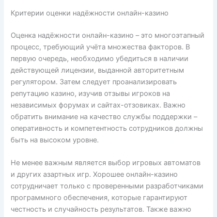
Критерии оценки надёжности онлайн-казино
Оценка надёжности онлайн-казино – это многоэтапный
процесс, требующий учёта множества факторов. В
первую очередь, необходимо убедиться в наличии
действующей лицензии, выданной авторитетным
регулятором. Затем следует проанализировать
репутацию казино, изучив отзывы игроков на
независимых форумах и сайтах-отзовиках. Важно
обратить внимание на качество службы поддержки –
оперативность и компетентность сотрудников должны
быть на высоком уровне.
Не менее важным является выбор игровых автоматов
и других азартных игр. Хорошее онлайн-казино
сотрудничает только с проверенными разработчиками
программного обеспечения, которые гарантируют
честность и случайность результатов. Также важно