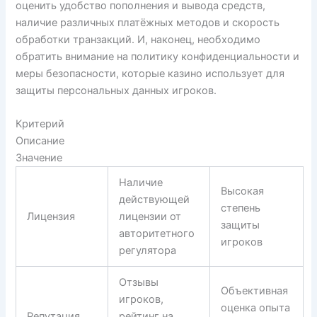
оценить удобство пополнения и вывода средств,
наличие различных платёжных методов и скорость
обработки транзакций. И, наконец, необходимо
обратить внимание на политику конфиденциальности и
меры безопасности, которые казино использует для
защиты персональных данных игроков.
Критерий
Описание
Значение
Наличие
Высокая
действующей
степень
Лицензия
лицензии от
защиты
авторитетного
игроков
регулятора
Отзывы
Объективная
игроков,
оценка опыта
Репутация
рейтинг на