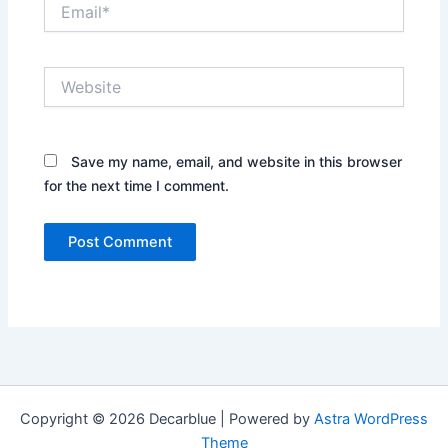
Email*
Website
Save my name, email, and website in this browser
for the next time I comment.
Copyright © 2026 Decarblue | Powered by
Astra WordPress
Theme