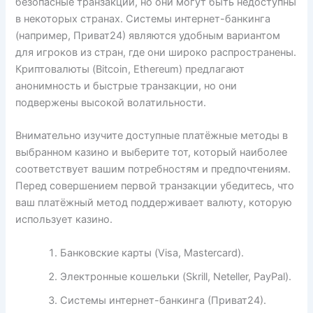
безопасные транзакции, но они могут быть недоступны
в некоторых странах. Системы интернет-банкинга
(например, Приват24) являются удобным вариантом
для игроков из стран, где они широко распространены.
Криптовалюты (Bitcoin, Ethereum) предлагают
анонимность и быстрые транзакции, но они
подвержены высокой волатильности.
Внимательно изучите доступные платёжные методы в
выбранном казино и выберите тот, который наиболее
соответствует вашим потребностям и предпочтениям.
Перед совершением первой транзакции убедитесь, что
ваш платёжный метод поддерживает валюту, которую
использует казино.
Банковские карты (Visa, Mastercard).
Электронные кошельки (Skrill, Neteller, PayPal).
Системы интернет-банкинга (Приват24).