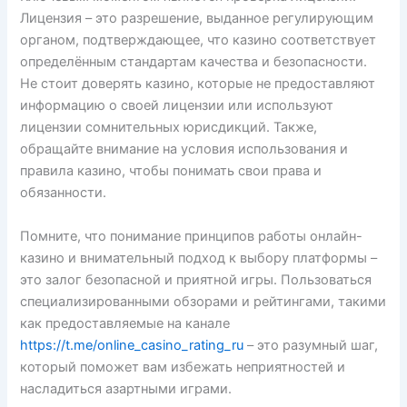
Лицензия – это разрешение, выданное регулирующим
органом, подтверждающее, что казино соответствует
определённым стандартам качества и безопасности.
Не стоит доверять казино, которые не предоставляют
информацию о своей лицензии или используют
лицензии сомнительных юрисдикций. Также,
обращайте внимание на условия использования и
правила казино, чтобы понимать свои права и
обязанности.
Помните, что понимание принципов работы онлайн-
казино и внимательный подход к выбору платформы –
это залог безопасной и приятной игры. Пользоваться
специализированными обзорами и рейтингами, такими
как предоставляемые на канале
https://t.me/online_casino_rating_ru
– это разумный шаг,
который поможет вам избежать неприятностей и
насладиться азартными играми.