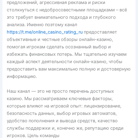
предложений, агрессивная реклама и риски
столкнуться с недобросовестными площадками – всё
это требует внимательного подхода и глубокого
анализа. Именно поэтому канал
https://t.me/online_casino_rating_ru
предоставляет
объективные и честные обзоры онлайн-казино,
помогая игрокам сделать осознанный выбор и
избежать финансовых потерь. Мы тщательно изучаем
каждый аспект деятельности онлайн-казино, чтобы
предоставить вам максимально полную и достоверную
информацию.
Наш канал — это не просто перечень доступных
казино. Мы рассматриваем ключевые факторы,
которые влияют на игровой опыт: лицензирование,
безопасность данных, выбор игровых автоматов,
удобство пополнения и вывода средств, качество
службы поддержки и, конечно же, репутацию среди
игроков. Цель команды