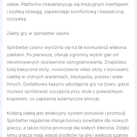
siebie. Platforma charakteryzuje się intuicyjnym interfejsem
i szybką obsługą, zapewniając komfortową i bezpieczną
rozrywkę.
Zalety gry w spinbetter casino
Spinbetter casino wyróżnia się na tle konkurencji wieloma
zaletami. Po pierwsze, oferuje ogromny wybór gier od
renomowanych dostawców oprogramowania. Znajdziesz
tutaj klasyczne sloty, nowoczesne video sloty z bonusami,
ruletkę w różnych wariantach, blackjacka, pokera i wiele
innych. Dodatkowo kasyno udostępnia gry na żywo, gdzie
możesz spróbować szczęścia przy stole z prawdziwym
krupierem, co zapewnia autentyczne emocje.
Kolejną zaletą jest atrakcyjny system bonusów i promocji.
Spinbetter regularnie oferuje bonusy powitalne dla nowych
graczy, a także różne promocje dla stałych klientów. Dzięki
temu gracze mają więcej środków na grę i większe szanse