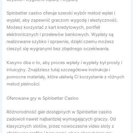
Spinbetter casino oferuje szeroki wybór metod wpłat i
wypłat, aby zapewnić graczom wygodę i elastyczność.
Możesz korzystać z kart kredytowych, portfeli
elektronicznych i przelewów bankowych. Wypłaty są
realizowane szybko i sprawnie, dzięki czemu możesz
cieszyć się wygranymi bez zbędnego oczekiwania.
Kasyno dba o to, aby proces wpłaty i wypłaty był prosty i
intuicyjny. Znajdziesz tutaj szczegółowe instrukcje i
pomocne materiały, które ułatwią Ci korzystanie z różnych
metod płatności.
Oferowane gry w Spinbetter Casino
Różnorodność gier dostępnych w Spinbetter casino
zadowoli nawet najbardziej wymagających graczy. Od
klasycznych slotów, przez nowoczesne video sloty z