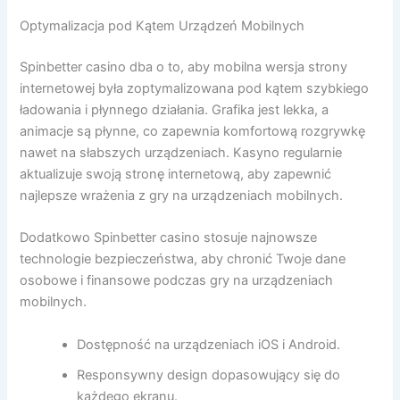
Optymalizacja pod Kątem Urządzeń Mobilnych
Spinbetter casino dba o to, aby mobilna wersja strony
internetowej była zoptymalizowana pod kątem szybkiego
ładowania i płynnego działania. Grafika jest lekka, a
animacje są płynne, co zapewnia komfortową rozgrywkę
nawet na słabszych urządzeniach. Kasyno regularnie
aktualizuje swoją stronę internetową, aby zapewnić
najlepsze wrażenia z gry na urządzeniach mobilnych.
Dodatkowo Spinbetter casino stosuje najnowsze
technologie bezpieczeństwa, aby chronić Twoje dane
osobowe i finansowe podczas gry na urządzeniach
mobilnych.
Dostępność na urządzeniach iOS i Android.
Responsywny design dopasowujący się do
każdego ekranu.