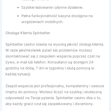
Szybkie ładowanie i płynne działanie.
Pełna funkcjonalność kasyna dostępna na
urządzeniach mobilnych.
Obsługa Klienta Spinbetter
Spinbetter casino stawia na wysoką jakość obsługi klienta.
W razie jakichkolwiek pytań lub problemów możesz
skontaktować się z zespołem wsparcia poprzez czat na
żywo, e-mail lub telefon. Konsultanci są dostępni 24
godziny na dobę, 7 dni w tygodniu i służą pomocą w
każdej sytuacji.
Zespół wsparcia jest profesjonalny, kompetentny i zawsze
chętny do pomocy. Możesz liczyć na szybką i skuteczną
odpowiedź na Twoje pytania. Spinbetter casino dba o to,
aby każdy gracz czuł się zaopiekowany i doceniony.