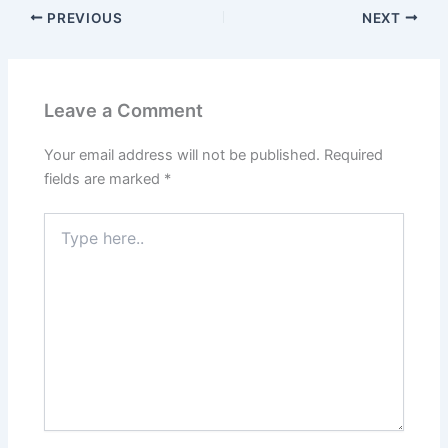
PREVIOUS
NEXT
Leave a Comment
Your email address will not be published.
Required
fields are marked
*
Type
here..