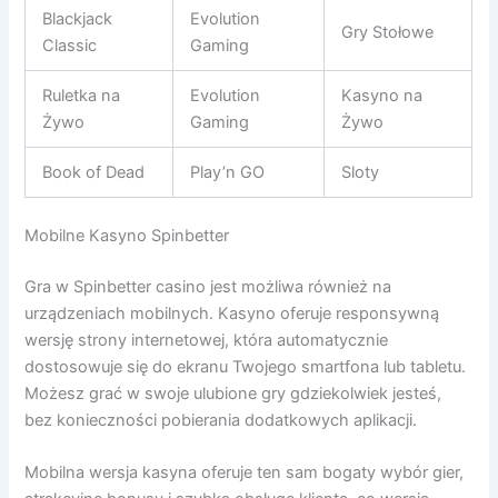
Blackjack
Evolution
Gry Stołowe
Classic
Gaming
Ruletka na
Evolution
Kasyno na
Żywo
Gaming
Żywo
Book of Dead
Play’n GO
Sloty
Mobilne Kasyno Spinbetter
Gra w Spinbetter casino jest możliwa również na
urządzeniach mobilnych. Kasyno oferuje responsywną
wersję strony internetowej, która automatycznie
dostosowuje się do ekranu Twojego smartfona lub tabletu.
Możesz grać w swoje ulubione gry gdziekolwiek jesteś,
bez konieczności pobierania dodatkowych aplikacji.
Mobilna wersja kasyna oferuje ten sam bogaty wybór gier,