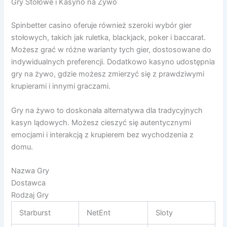
Gry Stołowe i Kasyno na Żywo
Spinbetter casino oferuje również szeroki wybór gier
stołowych, takich jak ruletka, blackjack, poker i baccarat.
Możesz grać w różne warianty tych gier, dostosowane do
indywidualnych preferencji. Dodatkowo kasyno udostępnia
gry na żywo, gdzie możesz zmierzyć się z prawdziwymi
krupierami i innymi graczami.
Gry na żywo to doskonała alternatywa dla tradycyjnych
kasyn lądowych. Możesz cieszyć się autentycznymi
emocjami i interakcją z krupierem bez wychodzenia z
domu.
Nazwa Gry
Dostawca
Rodzaj Gry
Starburst
NetEnt
Sloty