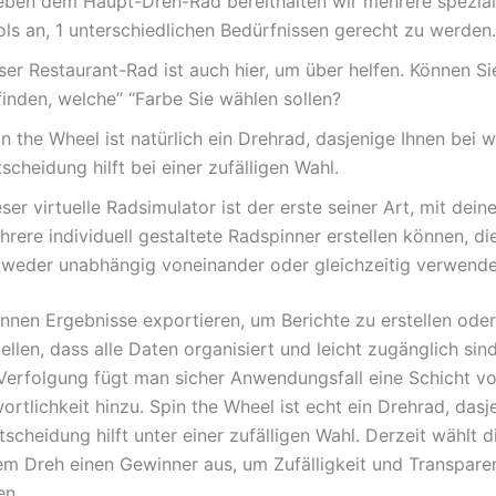
eben dem Haupt-Dreh-Rad bereithalten wir mehrere speziali
ols an, 1 unterschiedlichen Bedürfnissen gerecht zu werden.
er Restaurant-Rad ist auch hier, um über helfen. Können Sie
finden, welche” “Farbe Sie wählen sollen?
n the Wheel ist natürlich ein Drehrad, dasjenige Ihnen bei 
scheidung hilft bei einer zufälligen Wahl.
ser virtuelle Radsimulator ist der erste seiner Art, mit dein
rere individuell gestaltete Radspinner erstellen können, di
tweder unabhängig voneinander oder gleichzeitig verwend
nnen Ergebnisse exportieren, um Berichte zu erstellen oder 
ellen, dass alle Daten organisiert und leicht zugänglich sind
 Verfolgung fügt man sicher Anwendungsfall eine Schicht vo
rtlichkeit hinzu. Spin the Wheel ist echt ein Drehrad, dasj
tscheidung hilft unter einer zufälligen Wahl. Derzeit wählt 
em Dreh einen Gewinner aus, um Zufälligkeit und Transpare
en.