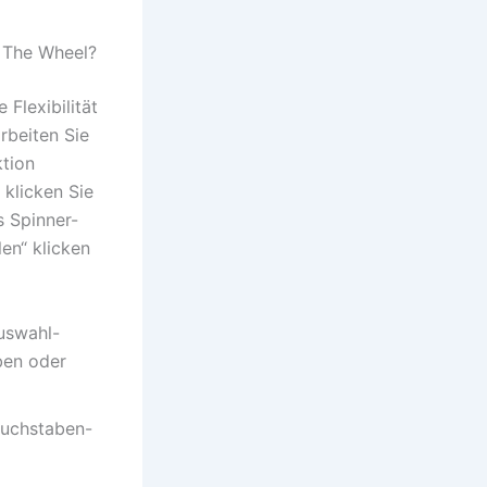
 The Wheel?
Flexibilität
rbeiten Sie
ktion
 klicken Sie
s Spinner-
len“ klicken
uswahl-
ben oder
 Buchstaben-