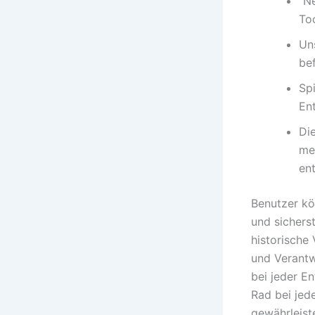
“N
To
Uns
be
Spi
Ent
Die
meh
en
Benutzer kö
und sicherst
historische
und Verantwo
bei jeder En
Rad bei jed
gewährleist