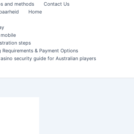
eps and methods
Contact Us
baarheid
Home
ay
e mobile
stration steps
ng Requirements & Payment Options
sino security guide for Australian players