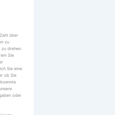
 Zahl über
en zu
 zu drehen.
erem Sie
er
ich Sie eine
r ob Sie
 koennte
unsere
fgaben oder