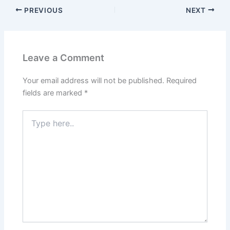
PREVIOUS
NEXT
Leave a Comment
Your email address will not be published.
Required
fields are marked
*
Type
here..