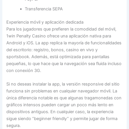
Transferencia SEPA
Experiencia móvil y aplicación dedicada
Para los jugadores que prefieren la comodidad del móvil,
1win Penalty Casino ofrece una aplicación nativa para
Android y iOS. La app replica la mayoría de funcionalidades
del escritorio: registro, bonos, casino en vivo y
sportsbook. Además, está optimizada para pantallas
pequeñas, lo que hace que la navegación sea fluida incluso
con conexión 3G.
Si no deseas instalar la app, la versión responsive del sitio
funciona sin problemas en cualquier navegador móvil. La
única diferencia notable es que algunas tragamonedas con
gráficos intensos pueden cargar un poco más lento en
dispositivos antiguos. En cualquier caso, la experiencia
sigue siendo “beginner friendly” y permite jugar de forma
segura.