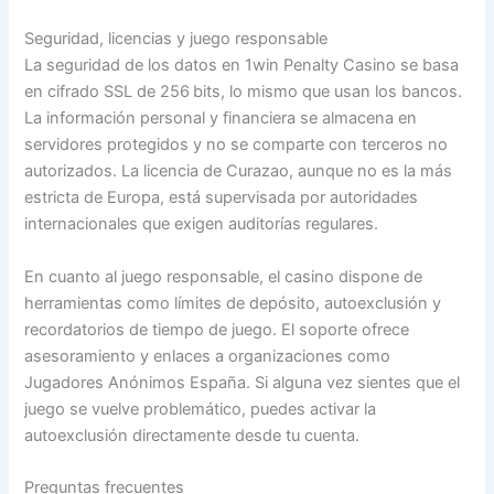
Seguridad, licencias y juego responsable
La seguridad de los datos en 1win Penalty Casino se basa
en cifrado SSL de 256 bits, lo mismo que usan los bancos.
La información personal y financiera se almacena en
servidores protegidos y no se comparte con terceros no
autorizados. La licencia de Curazao, aunque no es la más
estricta de Europa, está supervisada por autoridades
internacionales que exigen auditorías regulares.
En cuanto al juego responsable, el casino dispone de
herramientas como límites de depósito, autoexclusión y
recordatorios de tiempo de juego. El soporte ofrece
asesoramiento y enlaces a organizaciones como
Jugadores Anónimos España. Si alguna vez sientes que el
juego se vuelve problemático, puedes activar la
autoexclusión directamente desde tu cuenta.
Preguntas frecuentes