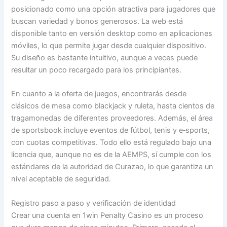
posicionado como una opción atractiva para jugadores que
buscan variedad y bonos generosos. La web está
disponible tanto en versión desktop como en aplicaciones
móviles, lo que permite jugar desde cualquier dispositivo.
Su diseño es bastante intuitivo, aunque a veces puede
resultar un poco recargado para los principiantes.
En cuanto a la oferta de juegos, encontrarás desde
clásicos de mesa como blackjack y ruleta, hasta cientos de
tragamonedas de diferentes proveedores. Además, el área
de sportsbook incluye eventos de fútbol, tenis y e‑sports,
con cuotas competitivas. Todo ello está regulado bajo una
licencia que, aunque no es de la AEMPS, sí cumple con los
estándares de la autoridad de Curazao, lo que garantiza un
nivel aceptable de seguridad.
Registro paso a paso y verificación de identidad
Crear una cuenta en 1win Penalty Casino es un proceso