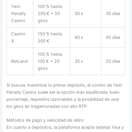
1win
100 % hasta
Penalty
200 € + 50
30 x
30 días
Casino
giros
Casino
150 % hasta
40 x
45 días
X
300 €
100 % hasta
BetLand
100 € + 20
35 x
20 días
giros
Si buscas maximizar tu primer depósito, el combo de 1win
Penalty Casino suele ser la opción más equilibrada: buen
porcentaje, requisitos razonables y la posibilidad de usar
los giros en tragamonedas con alto RTP.
Métodos de pago y velocidad de retiro
En cuanto a depósitos, la plataforma acepta tarjetas Visa y